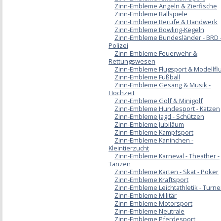
Zinn-Embleme Angeln & Zierfische
Zinn-Embleme Ballspiele
Zinn-Embleme Berufe & Handwerk
Zinn-Embleme Bowling-Kegeln
Zinn-Embleme Bundesländer - BRD 
Polizei
Zinn-Embleme Feuerwehr &
Rettungswesen
Zinn-Embleme Flugsport & Modellfl
Zinn-Embleme Fußball
Zinn-Embleme Gesang & Musik -
Hochzeit
Zinn-Embleme Golf & Minigolf
Zinn-Embleme Hundesport - Katzen
Zinn-Embleme Jagd - Schützen
Zinn-Embleme Jubiläum
Zinn-Embleme Kampfsport
Zinn-Embleme Kaninchen -
Kleintierzucht
Zinn-Embleme Karneval - Theather -
Tanzen
Zinn-Embleme Karten - Skat - Poker
Zinn-Embleme Kraftsport
Zinn-Embleme Leichtathletik - Turn
Zinn-Embleme Militär
Zinn-Embleme Motorsport
Zinn-Embleme Neutrale
Zinn-Embleme Pferdesport