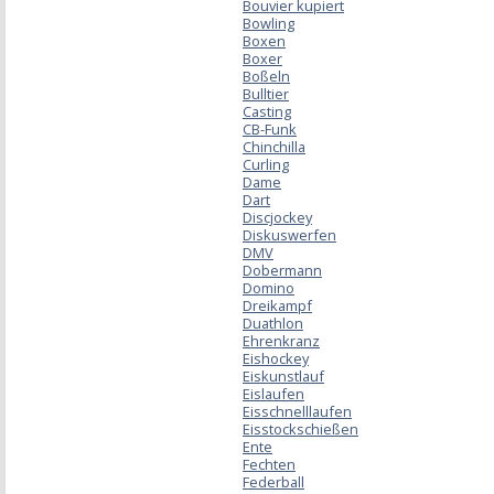
Bouvier kupiert
Bowling
Boxen
Boxer
Boßeln
Bulltier
Casting
CB-Funk
Chinchilla
Curling
Dame
Dart
Discjockey
Diskuswerfen
DMV
Dobermann
Domino
Dreikampf
Duathlon
Ehrenkranz
Eishockey
Eiskunstlauf
Eislaufen
Eisschnelllaufen
Eisstockschießen
Ente
Fechten
Federball