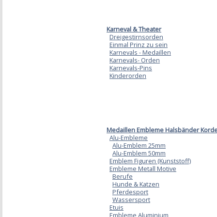
Karneval & Theater
Dreigestirnsorden
Einmal Prinz zu sein
Karnevals - Medaillen
Karnevals- Orden
Karnevals-Pins
Kinderorden
Medaillen Embleme Halsbänder Korde
Alu-Embleme
Alu-Emblem 25mm
Alu-Emblem 50mm
Emblem Figuren (Kunststoff)
Embleme Metall Motive
Berufe
Hunde & Katzen
Pferdesport
Wassersport
Etuis
Embleme Aluminium