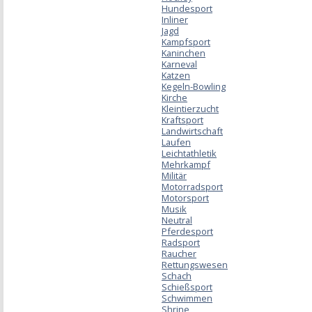
Hundesport
Inliner
Jagd
Kampfsport
Kaninchen
Karneval
Katzen
Kegeln-Bowling
Kirche
Kleintierzucht
Kraftsport
Landwirtschaft
Laufen
Leichtathletik
Mehrkampf
Militär
Motorradsport
Motorsport
Musik
Neutral
Pferdesport
Radsport
Raucher
Rettungswesen
Schach
Schießsport
Schwimmen
Shrine