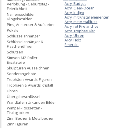
Acryl Budget
Verlobung - Geburtstag -
Acryl Clear-Ocean
Feierlichkeit
Acryl Indigo
Namensschilder
Acryl mit Kristallelementen
Klingelschilder
Acryl mit Metallfuss
Pins, Anstecker & Aufkleber
Acryl rot Fire and Ice
Pokale
Acryl Trophäe Klar
Acryl Uhren
Schlüsselanhänger
Arcyl Holz
Schlüsselanhänger &
Emerald
Flaschenöffner
Schützen
Simson-MZ-Roller
Ersatzteile
Skulpturen Auszeichnen
Sonderangebote
Trophäen-Awards-Figuren
Trophäen & Awards Kristall
Uhren
Übergabeschlüssel
Wandtafeln Urkunden Bilder
Wimpel - Rossetten -
Tischglocken
Zinn Becher & Metalbecher
Zinn Figuren