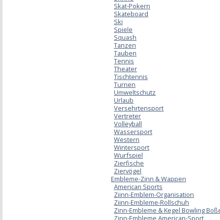
Skat-Pokern
Skateboard
Ski
Spiele
Squash
Tanzen
Tauben
Tennis
Theater
Tischtennis
Turnen
Umweltschutz
Urlaub
Versehrtensport
Vertreter
Volleyball
Wassersport
Western
Wintersport
Wurfspiel
Zierfische
Ziervögel
Embleme-Zinn & Wappen
American Sports
Ziinn-Emblem-Organisation
Ziinn-Embleme-Rollschuh
Zinn-Embleme & Kegel Bowling Boß
Zinn-Embleme American-Sport