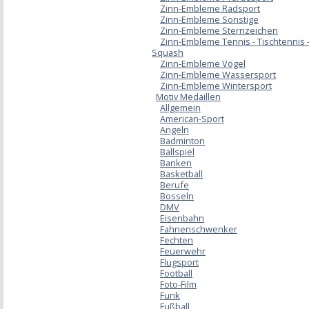
Zinn-Embleme Radsport
Zinn-Embleme Sonstige
Zinn-Embleme Sternzeichen
Zinn-Embleme Tennis - Tischtennis 
Squash
Zinn-Embleme Vögel
Zinn-Embleme Wassersport
Zinn-Embleme Wintersport
Motiv Medaillen
Allgemein
American-Sport
Angeln
Badminton
Ballspiel
Banken
Basketball
Berufe
Bosseln
DMV
Eisenbahn
Fahnenschwenker
Fechten
Feuerwehr
Flugsport
Football
Foto-Film
Funk
Fußball