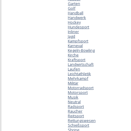
Garten
Golf
Handball
Handwerk
Hockey
Hundesport
Inliner
Jagd
Kampfsport
Karneval
Kegeln-Bowling
Kirche
Kraftsport
Landwirtschaft
Laufen
Leichtathletik
Mehrkampf
Militär
Motorradsport
Motorsport
Musik
Neutral
Radsport
Raucher
Reitsport
Rettungswesen
Schießsport
Shrine