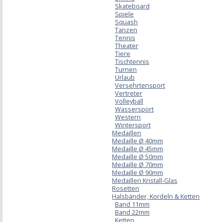
Skateboard
Spiele
Squash
Tanzen
Tennis
Theater
Tiere
Tischtennis
Turnen
Urlaub
Versehrtensport
Vertreter
Volleyball
Wassersport
Western
Wintersport
Medaillen
Medaille Ø 40mm
Medaille Ø 45mm
Medaille Ø 50mm
Medaille Ø 70mm
Medaille Ø 90mm
Medaillen Kristall-Glas
Rosetten
Halsbänder, Kordeln & Ketten
Band 11mm
Band 22mm
Ketten