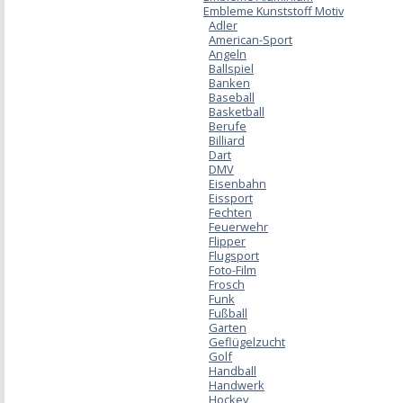
Embleme Kunststoff Motiv
Adler
American-Sport
Angeln
Ballspiel
Banken
Baseball
Basketball
Berufe
Billiard
Dart
DMV
Eisenbahn
Eissport
Fechten
Feuerwehr
Flipper
Flugsport
Foto-Film
Frosch
Funk
Fußball
Garten
Geflügelzucht
Golf
Handball
Handwerk
Hockey