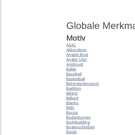
Globale Merkm
Motiv
ADAC
Akkordeon
Angeln Boot
Angler Ufer
Armbrust
Ballet
Baseball
Basketball
Behindertensport
Biathlon
Billard
Billiard
Blanko
BMX
Boccia
Bodenturnen
Bodybuilding
Bogenschießen
Boule