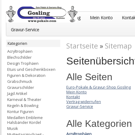
Euro-Pokale & Gravur-Shop Gosling
Mein Konto
Kontak
Gravur-Service
Kategorien
Startseite
»
Sitemap
Acryltrophäen
Blechschilder
Seitenübersich
Design Trophäen
Etuis und Geschenkboxen
Alle Seiten
Figuren & Dekoration
Grabschmuck
Euro-Pokale & Gravur-Shop Gosling
Gravurschilder
Mein Konto
Jagd Artikel
Kontakt
Karneval & Theater
Vertrag widerrufen
Kegeln & Bowling
Gravur-Service
Kontur Figuren
Medaillen Embleme
Alle Kategorien
Halsbänder Kordel
Musik
Acryltrophäen
Muttertag Hochzeit -