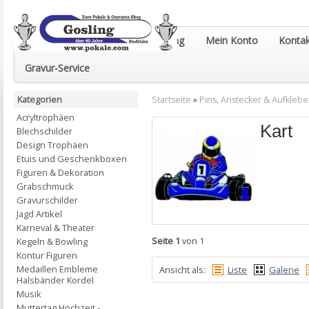
Euro-Pokale & Gravur-Shop Gosling
Mein Konto
Kontak
Gravur-Service
Kategorien
Startseite
»
Pins, Anstecker & Aufklebe
Acryltrophäen
Kart
Blechschilder
Design Trophäen
Etuis und Geschenkboxen
Figuren & Dekoration
Grabschmuck
Gravurschilder
Jagd Artikel
Karneval & Theater
Seite 1
von 1
Kegeln & Bowling
Kontur Figuren
Medaillen Embleme
Ansicht als:
Liste
Galerie
Halsbänder Kordel
Musik
Muttertag Hochzeit -