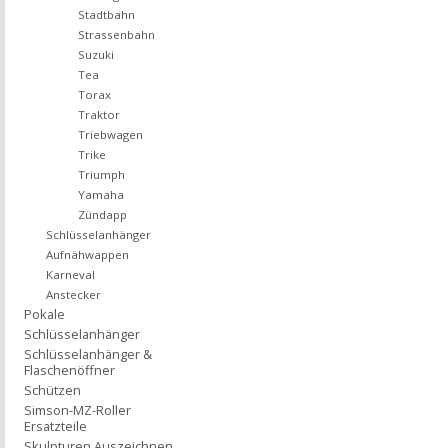
Stadtbahn
Strassenbahn
Suzuki
Tea
Torax
Traktor
Triebwagen
Trike
Triumph
Yamaha
Zündapp
Schlüsselanhänger
Aufnähwappen
Karneval
Anstecker
Pokale
Schlüsselanhänger
Schlüsselanhänger &
Flaschenöffner
Schützen
Simson-MZ-Roller
Ersatzteile
Skulpturen Auszeichnen