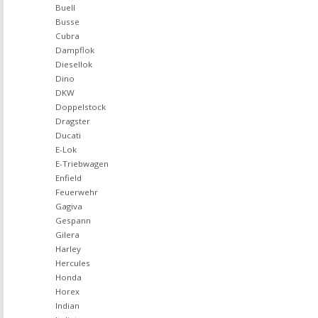
Buell
Busse
Cubra
Dampflok
Diesellok
Dino
DKW
Doppelstock
Dragster
Ducati
E-Lok
E-Triebwagen
Enfield
Feuerwehr
Gagiva
Gespann
Gilera
Harley
Hercules
Honda
Horex
Indian