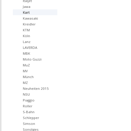
Italjet
Jawa
Kart
Kawasaki
Kreidler
KTM
Köln
Lanz
LAVERDA
MBK
Moto Guzzi
MuZ
MV
Münch
MZ
Neuheiten 2015
NSU
Piaggio
Roller
S-Bahn
Schlepper
Simson
Sonstiges