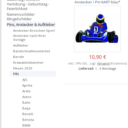
Anstecker / Pin KART blau*
Verlobung - Geburtstag -
Feierlichkeit
Namensschilder
Klingelschilder
Pins, Anstecker & Aufkleber
Anstecker Broschen Sport
Anstecker nach Ihrer
Vorlage
Aufkleber
Bandschnallenunterteil
10,90 €
Berufe
Krawattenklammer
inkl. 19% USt., zzgl.
Versand
(Kostenlos)
Neues 2020
Lieferzeit
: 1 - 3 Werktage
PIN
AJS
Aprilia
Ardie
Autos
Bahn
Baija
Benelli
Bimota
BMW