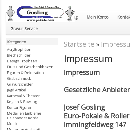
Euro-Pokale & Gravur-Shop Gosling
Mein Konto
Kontak
Gravur-Service
Kategorien
Startseite
»
Impress
Acryltrophäen
Blechschilder
Impressum
Design Trophäen
Etuis und Geschenkboxen
Impressum
Figuren & Dekoration
Grabschmuck
Gravurschilder
Gesetzliche Anbiete
Jagd Artikel
Karneval & Theater
Kegeln & Bowling
Josef Gosling
Kontur Figuren
Medaillen Embleme
Euro-Pokale & Rolle
Halsbänder Kordel
Immingfeldweg 147
Musik
Muttertag Hochzeit -