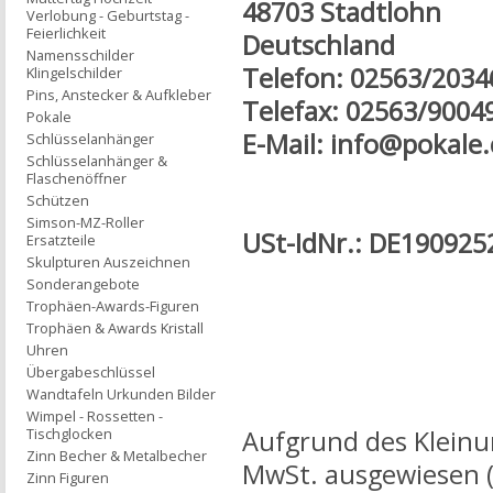
48703 Stadtlohn
Verlobung - Geburtstag -
Feierlichkeit
Deutschland
Namensschilder
Telefon: 02563/2034
Klingelschilder
Pins, Anstecker & Aufkleber
Telefax: 02563/9004
Pokale
E-Mail:
info@pokale
Schlüsselanhänger
Schlüsselanhänger &
Flaschenöffner
Schützen
Simson-MZ-Roller
USt-IdNr.: DE190925
Ersatzteile
Skulpturen Auszeichnen
Sonderangebote
Trophäen-Awards-Figuren
Trophäen & Awards Kristall
Uhren
Übergabeschlüssel
Wandtafeln Urkunden Bilder
Wimpel - Rossetten -
Tischglocken
Aufgrund des Kleinu
Zinn Becher & Metalbecher
MwSt. ausgewiesen (
Zinn Figuren