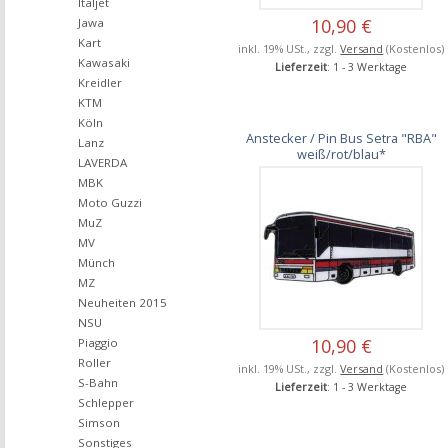
Italjet
10,90 €
Jawa
Kart
inkl. 19% USt., zzgl.
Versand
(Kostenlos)
Kawasaki
Lieferzeit
: 1 - 3 Werktage
Kreidler
KTM
Köln
Anstecker / Pin Bus Setra "RBA"
Lanz
weiß/rot/blau*
LAVERDA
MBK
Moto Guzzi
MuZ
MV
Münch
MZ
Neuheiten 2015
NSU
10,90 €
Piaggio
Roller
inkl. 19% USt., zzgl.
Versand
(Kostenlos)
S-Bahn
Lieferzeit
: 1 - 3 Werktage
Schlepper
Simson
Sonstiges