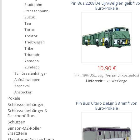
Pin Bus 2208 De Lijn/Belgien gelb* v
Stadtbahn
Euro-Pokale
Strassenbahn
Suzuki
Tea
Torax
Traktor
Triebwagen
Trike
Triumph
Yamaha
10,90 €
Zündapp
Schlüsselanhänger
inkl. 19% USt., zzgl.
Versand
(Kostenlos)
Aufnähwappen
Lieferzeit
: 1 - 3 Werktage
Karneval
Anstecker
Pokale
Pin Bus Citaro DeLijn 38 mm* von
Schlüsselanhänger
Euro-Pokale
Schlüsselanhänger &
Flaschenöffner
Schützen
Simson-MZ-Roller
Ersatzteile
Skulpturen Auszeichnen