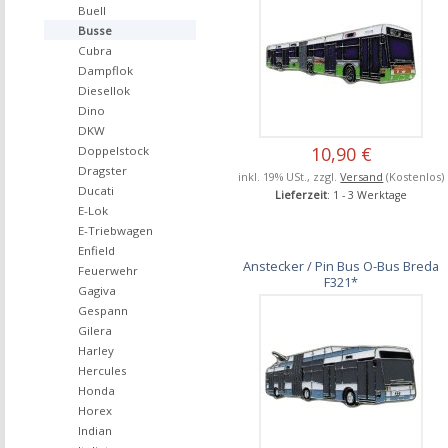
Buell
Busse
Cubra
Dampflok
Diesellok
Dino
DKW
10,90 €
Doppelstock
Dragster
inkl. 19% USt., zzgl.
Versand
(Kostenlos)
Ducati
Lieferzeit
: 1 - 3 Werktage
E-Lok
E-Triebwagen
Enfield
Anstecker / Pin Bus O-Bus Breda
Feuerwehr
F321*
Gagiva
Gespann
Gilera
Harley
Hercules
Honda
Horex
Indian