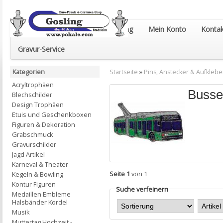
Euro-Pokale & Gravur-Shop Gosling
Mein Konto
Kontak
Gravur-Service
Kategorien
Startseite
»
Pins, Anstecker & Aufklebe
Acryltrophäen
Busse
Blechschilder
Design Trophäen
Etuis und Geschenkboxen
Figuren & Dekoration
Grabschmuck
Gravurschilder
Jagd Artikel
Karneval & Theater
Seite 1
von 1
Kegeln & Bowling
Kontur Figuren
Suche verfeinern
Medaillen Embleme
Halsbänder Kordel
Musik
Muttertag Hochzeit -