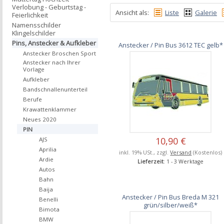
Verlobung - Geburtstag -
Ansicht als:
Liste
Galerie
Feierlichkeit
Namensschilder
Klingelschilder
Pins, Anstecker & Aufkleber
Anstecker / Pin Bus 3612 TEC gelb*
Anstecker Broschen Sport
Anstecker nach Ihrer
Vorlage
Aufkleber
Bandschnallenunterteil
Berufe
Krawattenklammer
Neues 2020
PIN
10,90 €
AJS
Aprilia
inkl. 19% USt., zzgl.
Versand
(Kostenlos)
Ardie
Lieferzeit
: 1 - 3 Werktage
Autos
Bahn
Baija
Anstecker / Pin Bus Breda M 321
Benelli
grün/silber/weiß*
Bimota
BMW