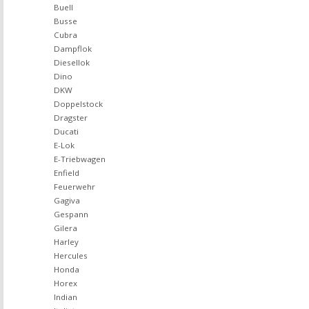
Buell
Busse
Cubra
Dampflok
Diesellok
Dino
DKW
Doppelstock
Dragster
Ducati
E-Lok
E-Triebwagen
Enfield
Feuerwehr
Gagiva
Gespann
Gilera
Harley
Hercules
Honda
Horex
Indian