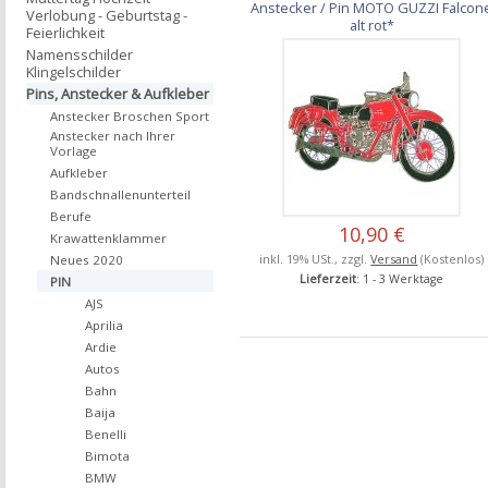
Anstecker / Pin MOTO GUZZI Falcon
Verlobung - Geburtstag -
alt rot*
Feierlichkeit
Namensschilder
Klingelschilder
Pins, Anstecker & Aufkleber
Anstecker Broschen Sport
Anstecker nach Ihrer
Vorlage
Aufkleber
Bandschnallenunterteil
Berufe
10,90 €
Krawattenklammer
inkl. 19% USt., zzgl.
Versand
(Kostenlos)
Neues 2020
Lieferzeit
: 1 - 3 Werktage
PIN
AJS
Aprilia
Ardie
Autos
Bahn
Baija
Benelli
Bimota
BMW