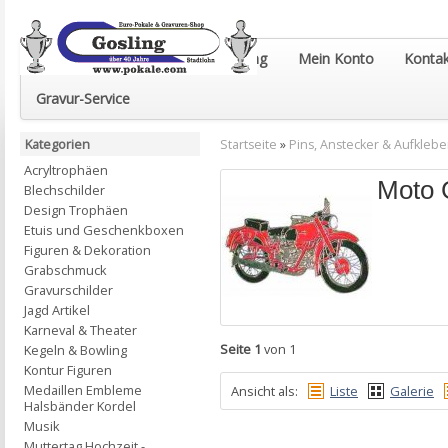
Euro-Pokale & Gravur-Shop Gosling
Mein Konto
Kontak
Gravur-Service
Kategorien
Startseite
»
Pins, Anstecker & Aufklebe
Acryltrophäen
Moto 
Blechschilder
Design Trophäen
Etuis und Geschenkboxen
Figuren & Dekoration
Grabschmuck
Gravurschilder
Jagd Artikel
Karneval & Theater
Seite 1
von 1
Kegeln & Bowling
Kontur Figuren
Medaillen Embleme
Ansicht als:
Liste
Galerie
Halsbänder Kordel
Musik
Muttertag Hochzeit -