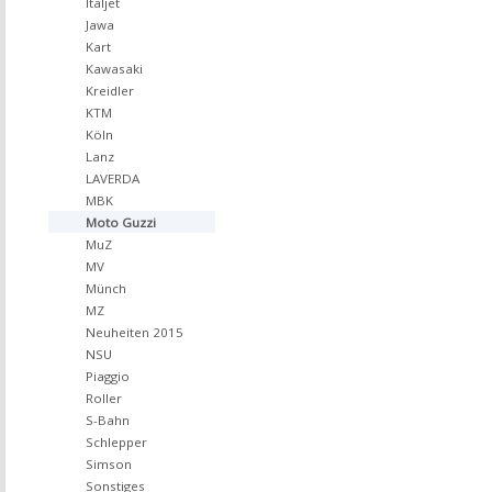
Italjet
Jawa
Kart
Kawasaki
Kreidler
KTM
Köln
Lanz
LAVERDA
MBK
Moto Guzzi
MuZ
MV
Münch
MZ
Neuheiten 2015
NSU
Piaggio
Roller
S-Bahn
Schlepper
Simson
Sonstiges