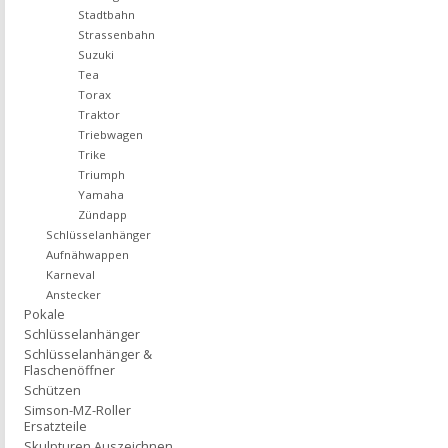
Stadtbahn
Strassenbahn
Suzuki
Tea
Torax
Traktor
Triebwagen
Trike
Triumph
Yamaha
Zündapp
Schlüsselanhänger
Aufnähwappen
Karneval
Anstecker
Pokale
Schlüsselanhänger
Schlüsselanhänger &
Flaschenöffner
Schützen
Simson-MZ-Roller
Ersatzteile
Skulpturen Auszeichnen