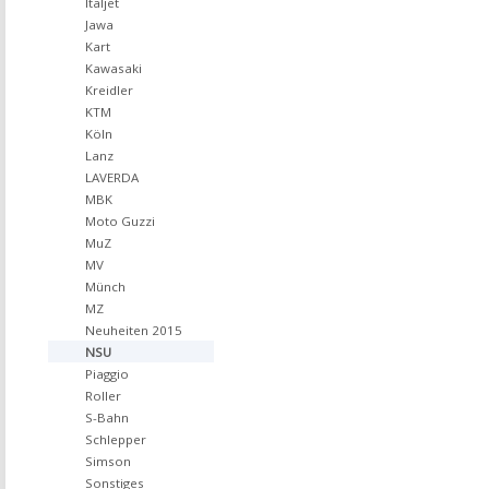
Italjet
Jawa
Kart
Kawasaki
Kreidler
KTM
Köln
Lanz
LAVERDA
MBK
Moto Guzzi
MuZ
MV
Münch
MZ
Neuheiten 2015
NSU
Piaggio
Roller
S-Bahn
Schlepper
Simson
Sonstiges