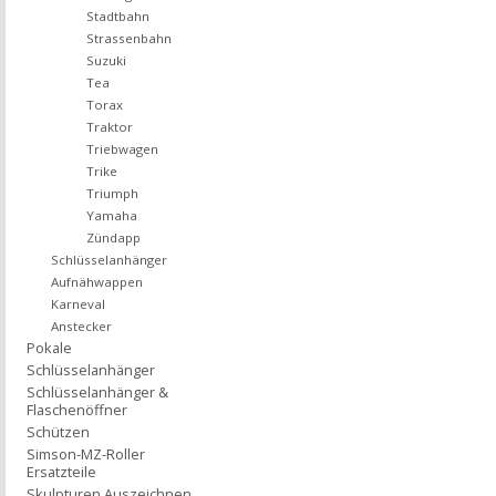
Stadtbahn
Strassenbahn
Suzuki
Tea
Torax
Traktor
Triebwagen
Trike
Triumph
Yamaha
Zündapp
Schlüsselanhänger
Aufnähwappen
Karneval
Anstecker
Pokale
Schlüsselanhänger
Schlüsselanhänger &
Flaschenöffner
Schützen
Simson-MZ-Roller
Ersatzteile
Skulpturen Auszeichnen