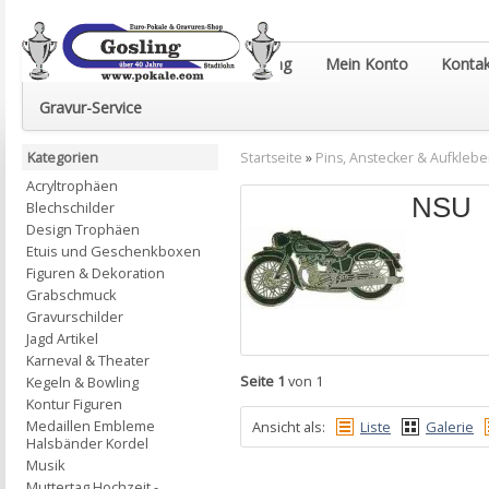
Euro-Pokale & Gravur-Shop Gosling
Mein Konto
Kontak
Gravur-Service
Kategorien
Startseite
»
Pins, Anstecker & Aufklebe
Acryltrophäen
NSU
Blechschilder
Design Trophäen
Etuis und Geschenkboxen
Figuren & Dekoration
Grabschmuck
Gravurschilder
Jagd Artikel
Karneval & Theater
Seite 1
von 1
Kegeln & Bowling
Kontur Figuren
Medaillen Embleme
Ansicht als:
Liste
Galerie
Halsbänder Kordel
Musik
Muttertag Hochzeit -