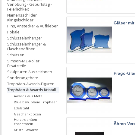
Verlobung - Geburtstag -
Feierlichkeit
Namensschilder
Klingelschilder
Gläser mi
Pins, Anstecker & Aufkleber
Pokale
Schlüsselanhänger
Schlüsselanhänger &
Flaschenöffner
Schützen
Simson-MZ-Roller
Ersatzteile
Skulpturen Auszeichnen
Prägo-Gla
Sonderangebote
Trophäen-Awards-Figuren
Trophäen & Awards Kristall
Awards aus Metall
Blue bzw. blaue Trophäen
Edelstahl
Geschenkboxen
Holztrophäen -
Ähren Ver
Ehrentafeln
Kristall Awards