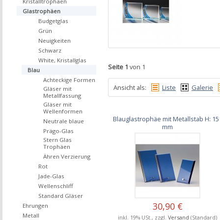
Kristalltrophäen
Glastrophäen
Budgetglas
Grün
Neuigkeiten
Schwarz
White, Kristallglas
Seite 1
von 1
Blau
Achteckige Formen
Ansicht als:
Liste
Galerie
Gläser mit
Metallfassung
Gläser mit
Wellenformen
Blauglastrophäe mit Metallstab H: 15
Neutrale blaue
mm
Prägo-Glas
Stern Glas
Trophäen
Ähren Verzierung
Rot
Jade-Glas
Wellenschliff
Standard Gläser
30,90 €
Ehrungen
Metall
inkl. 19% USt., zzgl.
Versand
(Standard)