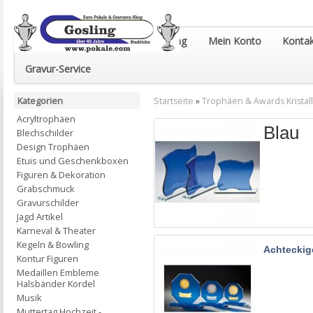
Euro-Pokale & Gravur-Shop Gosling
Mein Konto
Kontak
Gravur-Service
Kategorien
Startseite
»
Trophäen & Awards Kristall
Acryltrophäen
Blau
Blechschilder
Design Trophäen
Etuis und Geschenkboxen
Figuren & Dekoration
Grabschmuck
Gravurschilder
Jagd Artikel
Karneval & Theater
Kegeln & Bowling
Achteckig
Kontur Figuren
Medaillen Embleme
Halsbänder Kordel
Musik
Muttertag Hochzeit -