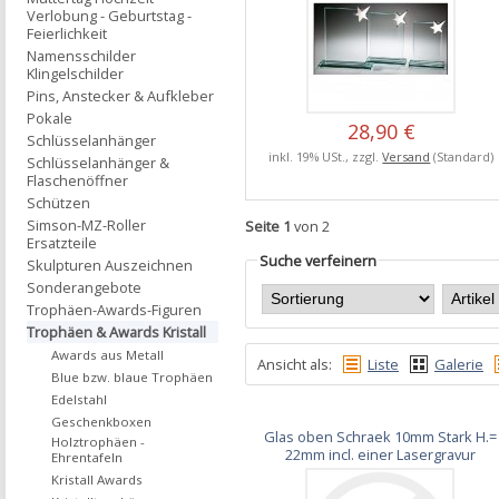
Verlobung - Geburtstag -
Feierlichkeit
Namensschilder
Klingelschilder
Pins, Anstecker & Aufkleber
Pokale
28,90 €
Schlüsselanhänger
inkl. 19% USt., zzgl.
Versand
(Standard)
Schlüsselanhänger &
Flaschenöffner
Schützen
Simson-MZ-Roller
Seite 1
von 2
Ersatzteile
Suche verfeinern
Skulpturen Auszeichnen
Sonderangebote
Trophäen-Awards-Figuren
Trophäen & Awards Kristall
Awards aus Metall
Ansicht als:
Liste
Galerie
Blue bzw. blaue Trophäen
Edelstahl
Geschenkboxen
Glas oben Schraek 10mm Stark H.=
Holztrophäen -
22mm incl. einer Lasergravur
Ehrentafeln
Kristall Awards