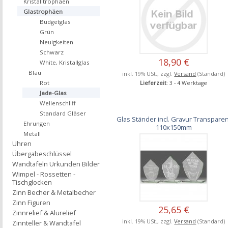
Kristalltrophäen
Glastrophäen
Budgetglas
Grün
Neuigkeiten
Schwarz
18,90 €
White, Kristallglas
Blau
inkl. 19% USt., zzgl.
Versand
(Standard)
Rot
Lieferzeit
: 3 - 4 Werktage
Jade-Glas
Wellenschliff
Standard Gläser
Glas Ständer incl. Gravur Transparen
Ehrungen
110x150mm
Metall
Uhren
Übergabeschlüssel
Wandtafeln Urkunden Bilder
Wimpel - Rossetten -
Tischglocken
Zinn Becher & Metalbecher
Zinn Figuren
25,65 €
Zinnrelief & Alurelief
inkl. 19% USt., zzgl.
Versand
(Standard)
Zinnteller & Wandtafel