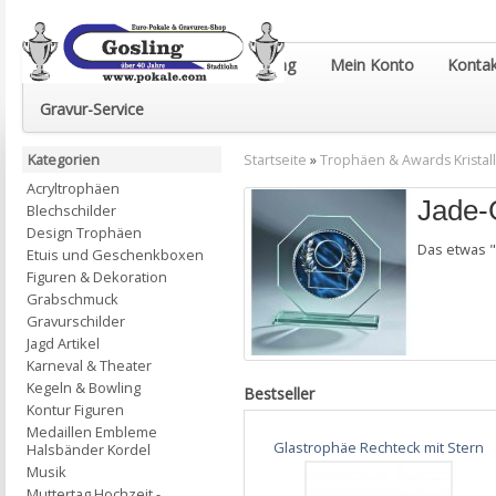
Euro-Pokale & Gravur-Shop Gosling
Mein Konto
Kontak
Gravur-Service
Kategorien
Startseite
»
Trophäen & Awards Kristall
Acryltrophäen
Jade-
Blechschilder
Design Trophäen
Das etwas "
Etuis und Geschenkboxen
Figuren & Dekoration
Grabschmuck
Gravurschilder
Jagd Artikel
Karneval & Theater
Kegeln & Bowling
Bestseller
Kontur Figuren
Medaillen Embleme
Glastrophäe Rechteck mit Stern
Halsbänder Kordel
Musik
Muttertag Hochzeit -