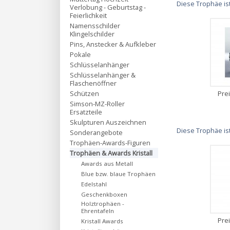
Diese Trophäe is
Verlobung - Geburtstag -
Feierlichkeit
Namensschilder
Klingelschilder
Pins, Anstecker & Aufkleber
Pokale
Schlüsselanhänger
Schlüsselanhänger &
Flaschenöffner
Schützen
Pre
Simson-MZ-Roller
Ersatzteile
Skulpturen Auszeichnen
Diese Trophäe is
Sonderangebote
Trophäen-Awards-Figuren
Trophäen & Awards Kristall
Awards aus Metall
Blue bzw. blaue Trophäen
Edelstahl
Geschenkboxen
Holztrophäen -
Ehrentafeln
Pre
Kristall Awards