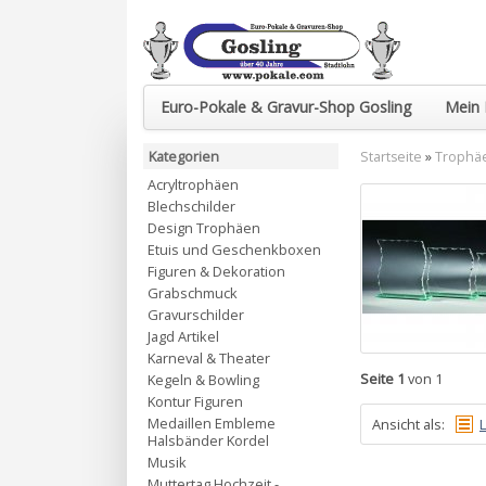
Euro-Pokale & Gravur-Shop Gosling
Mein 
Kategorien
Startseite
»
Trophäe
Acryltrophäen
Blechschilder
Design Trophäen
Etuis und Geschenkboxen
Figuren & Dekoration
Grabschmuck
Gravurschilder
Jagd Artikel
Karneval & Theater
Seite 1
von 1
Kegeln & Bowling
Kontur Figuren
Medaillen Embleme
Ansicht als:
L
Halsbänder Kordel
Musik
Muttertag Hochzeit -