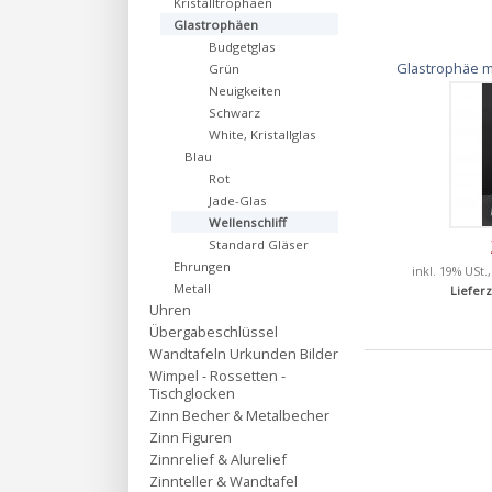
Kristalltrophäen
Glastrophäen
Budgetglas
Glastrophäe m
Grün
Neuigkeiten
Schwarz
White, Kristallglas
Blau
Rot
Jade-Glas
Wellenschliff
Standard Gläser
Ehrungen
inkl. 19% USt.
Metall
Lieferz
Uhren
Übergabeschlüssel
Wandtafeln Urkunden Bilder
Wimpel - Rossetten -
Tischglocken
Zinn Becher & Metalbecher
Zinn Figuren
Zinnrelief & Alurelief
Zinnteller & Wandtafel