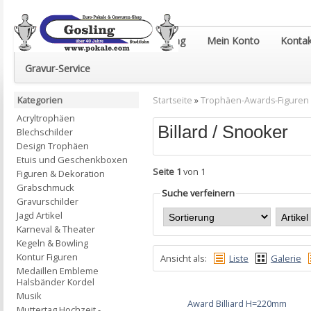
Euro-Pokale & Gravur-Shop Gosling
Mein Konto
Kontak
Gravur-Service
Kategorien
Startseite
»
Trophäen-Awards-Figuren
Acryltrophäen
Billard / Snooker
Blechschilder
Design Trophäen
Etuis und Geschenkboxen
Seite 1
von 1
Figuren & Dekoration
Grabschmuck
Suche verfeinern
Gravurschilder
Jagd Artikel
Karneval & Theater
Kegeln & Bowling
Kontur Figuren
Ansicht als:
Liste
Galerie
Medaillen Embleme
Halsbänder Kordel
Musik
Award Billiard H=220mm
Muttertag Hochzeit -