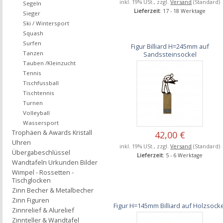
inkl. 19% USt., zzgl.
Versand
(Standard)
Segeln
Lieferzeit
: 17 - 18 Werktage
Sieger
Ski / Wintersport
Squash
Surfen
Figur Billiard H=245mm auf
Tanzen
Sandssteinsockel
Tauben /Kleinzucht
Tennis
Tischfussball
Tischtennis
Turnen
Volleyball
Wassersport
Trophäen & Awards Kristall
42,00 €
Uhren
inkl. 19% USt., zzgl.
Versand
(Standard)
Übergabeschlüssel
Lieferzeit
: 5 - 6 Werktage
Wandtafeln Urkunden Bilder
Wimpel - Rossetten -
Tischglocken
Zinn Becher & Metalbecher
Zinn Figuren
Figur H=145mm Billiard auf Holzsock
Zinnrelief & Alurelief
Zinnteller & Wandtafel