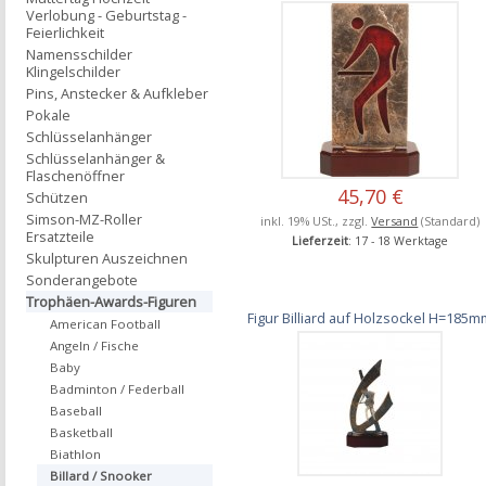
Verlobung - Geburtstag -
Feierlichkeit
Namensschilder
Klingelschilder
Pins, Anstecker & Aufkleber
Pokale
Schlüsselanhänger
Schlüsselanhänger &
Flaschenöffner
45,70 €
Schützen
Simson-MZ-Roller
inkl. 19% USt., zzgl.
Versand
(Standard)
Ersatzteile
Lieferzeit
: 17 - 18 Werktage
Skulpturen Auszeichnen
Sonderangebote
Trophäen-Awards-Figuren
Figur Billiard auf Holzsockel H=185
American Football
Angeln / Fische
Baby
Badminton / Federball
Baseball
Basketball
Biathlon
Billard / Snooker