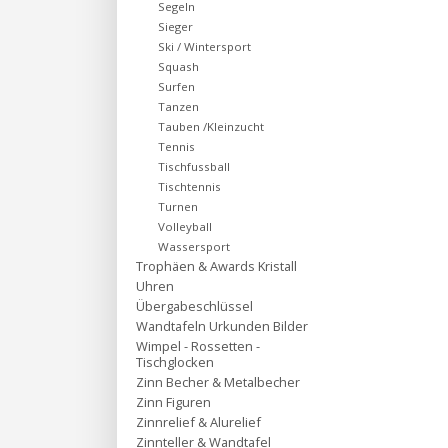
Segeln
Sieger
Ski / Wintersport
Squash
Surfen
Tanzen
Tauben /Kleinzucht
Tennis
Tischfussball
Tischtennis
Turnen
Volleyball
Wassersport
Trophäen & Awards Kristall
Uhren
Übergabeschlüssel
Wandtafeln Urkunden Bilder
Wimpel - Rossetten -
Tischglocken
Zinn Becher & Metalbecher
Zinn Figuren
Zinnrelief & Alurelief
Zinnteller & Wandtafel