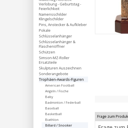
Verlobung - Geburtstag -
Feierlichkeit
Namensschilder
Klingelschilder
Pins, Anstecker & Aufkleber
Pokale
Schlüsselanhänger
Schlüsselanhänger &
Flaschenöffner
Schützen
Simson-MZ-Roller
Ersatzteile
Skulpturen Auszeichnen
Sonderangebote
Trophäen-Awards-Figuren
American Football
Angeln / Fische
Baby
Badminton / Federball
Baseball
Basketball
Frage zum Produk
Biathlon
Billard / Snooker
Frage zum 