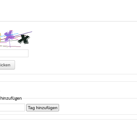
s
g hinzufügen