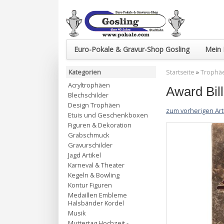
Euro-Pokale & Gravur-Shop Gosling
Mein 
Kategorien
Startseite
»
Trophä
Acryltrophäen
Award Bi
Blechschilder
Design Trophäen
zum vorherigen Art
Etuis und Geschenkboxen
Figuren & Dekoration
Grabschmuck
Gravurschilder
Jagd Artikel
Karneval & Theater
Kegeln & Bowling
Kontur Figuren
Medaillen Embleme
Halsbänder Kordel
Musik
Muttertag Hochzeit -