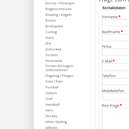
Boccia / Petanque
Kontaktdaten
Bogenschiessen
Bowling / Kegeln
Vorname
*
:
Boxen
Brettspiele
Nachname
*
:
Curling
Darts
Ehe
Firma:
Eishockey
Fechten
Feuerwehr
E-Mail
*
:
Firmen-Ehrungen-
Unternehmen
Telefon:
Flugzeug / Fliegen
Foto / Film
Fussball
Mobiltelefon:
Geburt
Golf
Handball
Ihre Frage
*
:
Herz
Hockey
Inline-Skating
Jakkolo