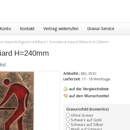
Konto
Kontakt
Vertrag widerrufen
Gravur-Service
en-Awards-Figuren
»
Billard / Snooker
»
Award Billiard H=240mm
lliard H=240mm
ikel
ArtikelNr.:
BEL-353C
Lieferzeit
: 17 - 18 Werktage
auf die Vergleichsliste
auf den Wunschzettel
Gravurschild (kostenlos)
Ohne Gravur
Schwarz auf Gold
Schwarz auf Silber
Weiß auf Schwarz