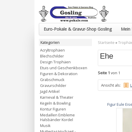
Euro-Pokale & Gravur-Shop Gosling
Mein 
Kategorien
Startseite
»
Trophä
Acryltrophäen
Ehe
Blechschilder
Design Trophäen
Etuis und Geschenkboxen
Seite 1
von 1
Figuren & Dekoration
Grabschmuck
Ansicht als:
L
Gravurschilder
Jagd Artikel
Karneval & Theater
Kegeln & Bowling
Figur Eule Ei
Kontur Figuren
Medaillen Embleme
Halsbänder Kordel
Musik
Muttertag Hochzeit -