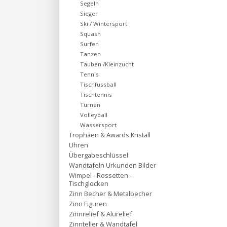
Segeln
Sieger
Ski / Wintersport
Squash
Surfen
Tanzen
Tauben /Kleinzucht
Tennis
Tischfussball
Tischtennis
Turnen
Volleyball
Wassersport
Trophäen & Awards Kristall
Uhren
Übergabeschlüssel
Wandtafeln Urkunden Bilder
Wimpel - Rossetten -
Tischglocken
Zinn Becher & Metalbecher
Zinn Figuren
Zinnrelief & Alurelief
Zinnteller & Wandtafel