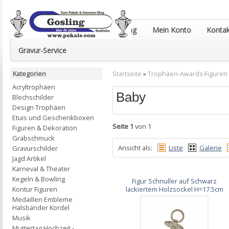
Euro-Pokale & Gravur-Shop Gosling
Mein Konto
Kontak
Gravur-Service
Kategorien
Startseite
»
Trophäen-Awards-Figuren
Acryltrophäen
Baby
Blechschilder
Design Trophäen
Etuis und Geschenkboxen
Seite 1
von 1
Figuren & Dekoration
Grabschmuck
Ansicht als:
Liste
Galerie
Gravurschilder
Jagd Artikel
Karneval & Theater
Kegeln & Bowling
Figur Schnuller auf Schwarz
Kontur Figuren
lackiertem Holzsockel H=17.5cm
Medaillen Embleme
Halsbänder Kordel
Musik
Muttertag Hochzeit -