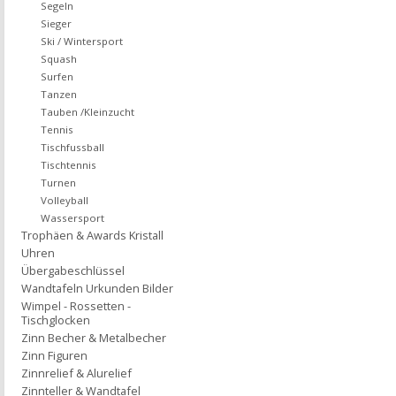
Segeln
Sieger
Ski / Wintersport
Squash
Surfen
Tanzen
Tauben /Kleinzucht
Tennis
Tischfussball
Tischtennis
Turnen
Volleyball
Wassersport
Trophäen & Awards Kristall
Uhren
Übergabeschlüssel
Wandtafeln Urkunden Bilder
Wimpel - Rossetten -
Tischglocken
Zinn Becher & Metalbecher
Zinn Figuren
Zinnrelief & Alurelief
Zinnteller & Wandtafel