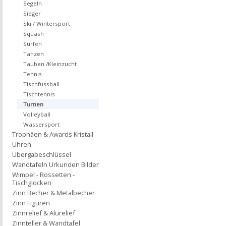
Segeln
Sieger
Ski / Wintersport
Squash
Surfen
Tanzen
Tauben /Kleinzucht
Tennis
Tischfussball
Tischtennis
Turnen
Volleyball
Wassersport
Trophäen & Awards Kristall
Uhren
Übergabeschlüssel
Wandtafeln Urkunden Bilder
Wimpel - Rossetten -
Tischglocken
Zinn Becher & Metalbecher
Zinn Figuren
Zinnrelief & Alurelief
Zinnteller & Wandtafel