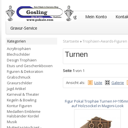
Euro-Pokale & Gravur-Shop Gosling
Mein Konto
Kontak
Gravur-Service
Kategorien
Startseite
»
Trophäen-Awards-Figuren
Acryltrophäen
Turnen
Blechschilder
Design Trophäen
Etuis und Geschenkboxen
Seite 1
von 1
Figuren & Dekoration
Grabschmuck
Ansicht als:
Liste
Galerie
Gravurschilder
Jagd Artikel
Karneval & Theater
Kegeln & Bowling
Figur Pokal Trophäe Turnen H=195
Kontur Figuren
auf Holzsockel in Magoni-Look
Medaillen Embleme
Halsbänder Kordel
Musik
Muttertag Hochzeit -