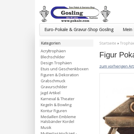
Euro-Pokale & Gravur-Shop Gosling
Mein 
Kategorien
Startseite
»
Trophä
Acryltrophäen
Figur Pok
Blechschilder
Design Trophäen
zum vorherigen Art
Etuis und Geschenkboxen
Figuren & Dekoration
Grabschmuck
Gravurschilder
Jagd Artikel
Karneval & Theater
Kegeln & Bowling
Kontur Figuren
Medaillen Embleme
Halsbänder Kordel
Musik
Muttertag Hochzeit -