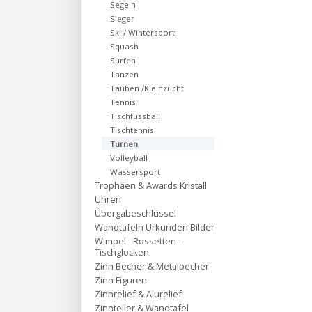
Segeln
Sieger
Ski / Wintersport
Squash
Surfen
Tanzen
Tauben /Kleinzucht
Tennis
Tischfussball
Tischtennis
Turnen
Volleyball
Wassersport
Trophäen & Awards Kristall
Uhren
Übergabeschlüssel
Wandtafeln Urkunden Bilder
Wimpel - Rossetten -
Tischglocken
Zinn Becher & Metalbecher
Zinn Figuren
Zinnrelief & Alurelief
Zinnteller & Wandtafel