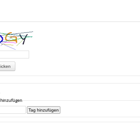
s
g hinzufügen