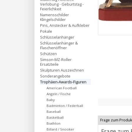
Verlobung - Geburtstag -
Feierlichkeit
Namensschilder
Klingelschilder
Pins, Anstecker & Aufkleber
Pokale
Schlüsselanhänger
Schlüsselanhänger &
Flaschenöffner
Schützen
Simson-MZ-Roller
Ersatzteile
Skulpturen Auszeichnen
Sonderangebote
Trophäen-Awards-Figuren
American Football
Angeln / Fische
Baby
Badminton / Federball
Baseball
Basketball
Frage zum Produk
Biathlon
Billard / Snooker
Frage zum 