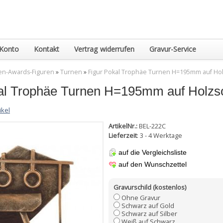
Konto
Kontakt
Vertrag widerrufen
Gravur-Service
en-Awards-Figuren
»
Turnen
»
Figur Pokal Trophäe Turnen H=195mm auf Hol
al Trophäe Turnen H=195mm auf Holzso
ikel
ArtikelNr.:
BEL-222C
Lieferzeit
: 3 - 4 Werktage
auf die Vergleichsliste
auf den Wunschzettel
Gravurschild (kostenlos)
Ohne Gravur
Schwarz auf Gold
Schwarz auf Silber
Weiß auf Schwarz