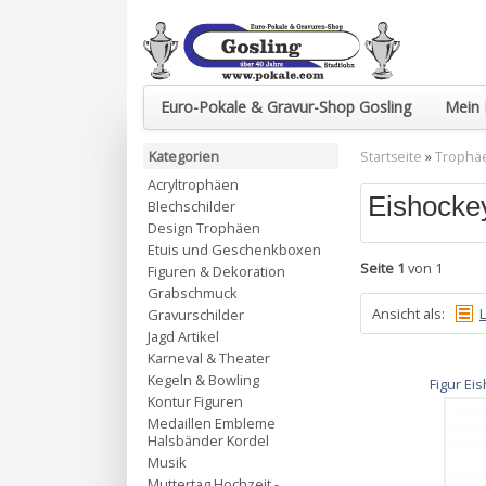
Euro-Pokale & Gravur-Shop Gosling
Mein 
Kategorien
Startseite
»
Trophä
Acryltrophäen
Eishocke
Blechschilder
Design Trophäen
Etuis und Geschenkboxen
Seite 1
von 1
Figuren & Dekoration
Grabschmuck
Ansicht als:
L
Gravurschilder
Jagd Artikel
Karneval & Theater
Kegeln & Bowling
Figur Ei
Kontur Figuren
Medaillen Embleme
Halsbänder Kordel
Musik
Muttertag Hochzeit -