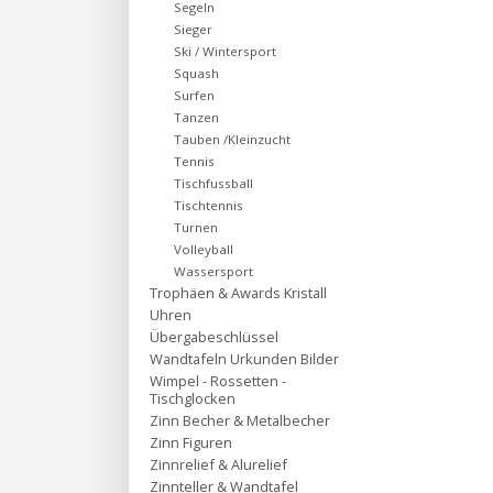
Segeln
Sieger
Ski / Wintersport
Squash
Surfen
Tanzen
Tauben /Kleinzucht
Tennis
Tischfussball
Tischtennis
Turnen
Volleyball
Wassersport
Trophäen & Awards Kristall
Uhren
Übergabeschlüssel
Wandtafeln Urkunden Bilder
Wimpel - Rossetten -
Tischglocken
Zinn Becher & Metalbecher
Zinn Figuren
Zinnrelief & Alurelief
Zinnteller & Wandtafel