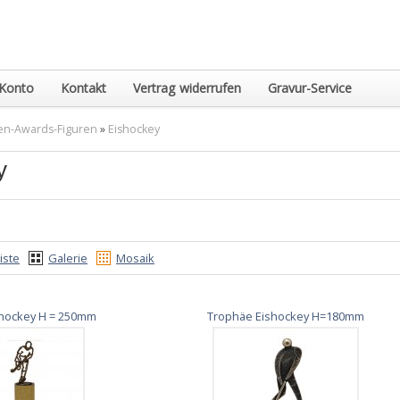
Konto
Kontakt
Vertrag widerrufen
Gravur-Service
en-Awards-Figuren
»
Eishockey
y
iste
Galerie
Mosaik
shockey H = 250mm
Trophäe Eishockey H=180mm