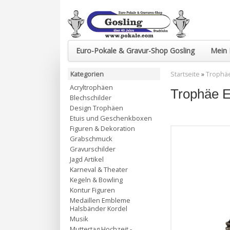
Euro-Pokale & Gravur-Shop Gosling
Mein 
Kategorien
Startseite
»
Trophä
Acryltrophäen
Trophäe 
Blechschilder
Design Trophäen
Etuis und Geschenkboxen
Figuren & Dekoration
Grabschmuck
Gravurschilder
Jagd Artikel
Karneval & Theater
Kegeln & Bowling
Kontur Figuren
Medaillen Embleme
Halsbänder Kordel
Musik
Muttertag Hochzeit -