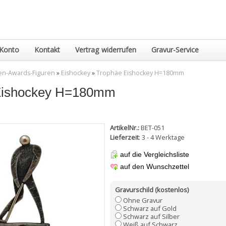
Konto
Kontakt
Vertrag widerrufen
Gravur-Service
en-Awards-Figuren
»
Eishockey
»
Trophäe Eishockey H=180mm
Eishockey H=180mm
ArtikelNr.:
BET-051
Lieferzeit
: 3 - 4 Werktage
auf die Vergleichsliste
auf den Wunschzettel
Gravurschild (kostenlos)
Ohne Gravur
Schwarz auf Gold
Schwarz auf Silber
Weiß auf Schwarz