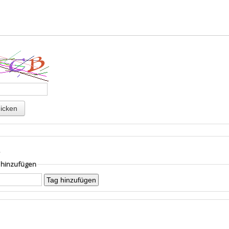
s
g hinzufügen