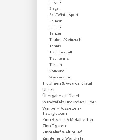
Segeln
Sieger
Ski / Wintersport
Squash
Surfen
Tanzen
Tauben /Kleinzucht
Tennis
Tischfussball
Tischtennis
Turnen
Volleyball
Wassersport
Trophäen & Awards Kristall
Uhren
Übergabeschlüssel
Wandtafeln Urkunden Bilder
Wimpel - Rossetten -
Tischglocken
Zinn Becher & Metalbecher
Zinn Figuren
Zinnrelief & Alurelief
Zinnteller & Wandtafel