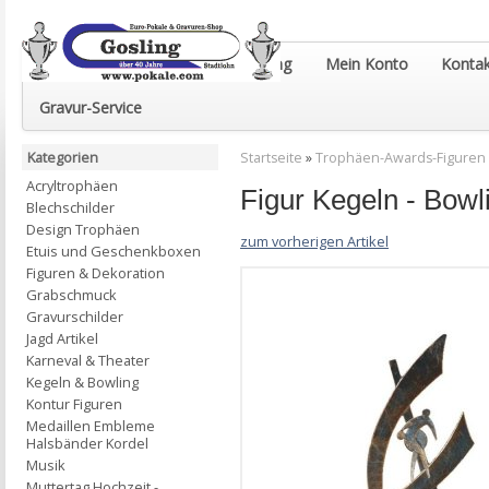
Euro-Pokale & Gravur-Shop Gosling
Mein Konto
Kontak
Gravur-Service
Kategorien
Startseite
»
Trophäen-Awards-Figuren
Acryltrophäen
Figur Kegeln - Bow
Blechschilder
Design Trophäen
zum vorherigen Artikel
Etuis und Geschenkboxen
Figuren & Dekoration
Grabschmuck
Gravurschilder
Jagd Artikel
Karneval & Theater
Kegeln & Bowling
Kontur Figuren
Medaillen Embleme
Halsbänder Kordel
Musik
Muttertag Hochzeit -