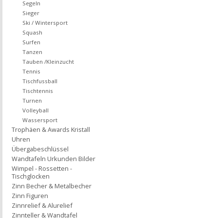
Segeln
Sieger
Ski / Wintersport
Squash
Surfen
Tanzen
Tauben /Kleinzucht
Tennis
Tischfussball
Tischtennis
Turnen
Volleyball
Wassersport
Trophäen & Awards Kristall
Uhren
Übergabeschlüssel
Wandtafeln Urkunden Bilder
Wimpel - Rossetten -
Tischglocken
Zinn Becher & Metalbecher
Zinn Figuren
Zinnrelief & Alurelief
Zinnteller & Wandtafel