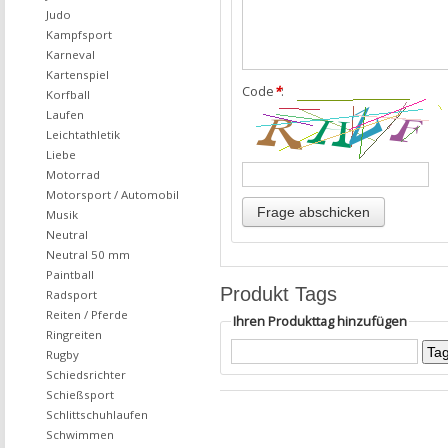
Judo
Kampfsport
Karneval
Kartenspiel
Code
*
:
Korfball
Laufen
Leichtathletik
Liebe
Motorrad
Motorsport / Automobil
Musik
Neutral
Neutral 50 mm
Paintball
Produkt Tags
Radsport
Reiten / Pferde
Ihren Produkttag hinzufügen
Ringreiten
Rugby
Schiedsrichter
Schießsport
Schlittschuhlaufen
Schwimmen