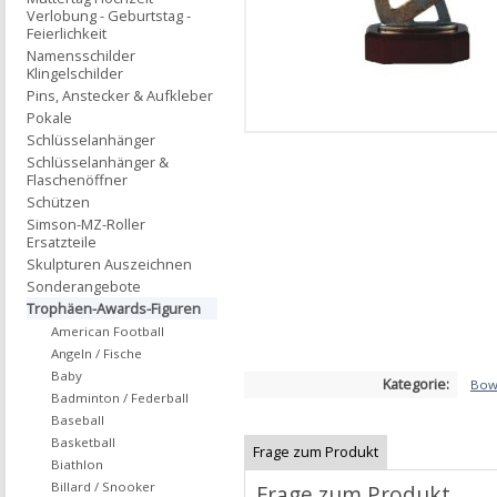
Verlobung - Geburtstag -
Feierlichkeit
Namensschilder
Klingelschilder
Pins, Anstecker & Aufkleber
Pokale
Schlüsselanhänger
Schlüsselanhänger &
Flaschenöffner
Schützen
Simson-MZ-Roller
Ersatzteile
Skulpturen Auszeichnen
Sonderangebote
Trophäen-Awards-Figuren
American Football
Angeln / Fische
Baby
Kategorie:
Bowl
Badminton / Federball
Baseball
Basketball
Frage zum Produkt
Biathlon
Billard / Snooker
Frage zum Produkt