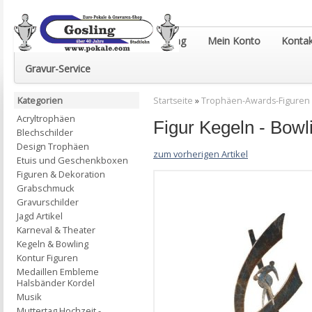
Euro-Pokale & Gravur-Shop Gosling
Mein Konto
Kontak
Gravur-Service
Kategorien
Startseite
»
Trophäen-Awards-Figuren
Acryltrophäen
Figur Kegeln - Bow
Blechschilder
Design Trophäen
zum vorherigen Artikel
Etuis und Geschenkboxen
Figuren & Dekoration
Grabschmuck
Gravurschilder
Jagd Artikel
Karneval & Theater
Kegeln & Bowling
Kontur Figuren
Medaillen Embleme
Halsbänder Kordel
Musik
Muttertag Hochzeit -