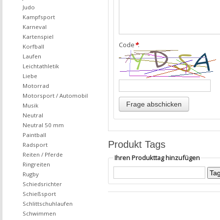
Judo
Kampfsport
Karneval
Kartenspiel
Code
*
:
Korfball
Laufen
Leichtathletik
Liebe
Motorrad
Motorsport / Automobil
Musik
Neutral
Neutral 50 mm
Paintball
Produkt Tags
Radsport
Reiten / Pferde
Ihren Produkttag hinzufügen
Ringreiten
Rugby
Schiedsrichter
Schießsport
Schlittschuhlaufen
Schwimmen