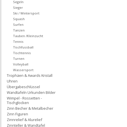
Segeln
Sieger
Ski / Wintersport
Squash
Surfen
Tanzen
Tauben /Kleinzucht
Tennis
Tischfussball
Tischtennis
Turnen
Volleyball
Wassersport
Trophäen & Awards Kristall
Uhren
Übergabeschlüssel
Wandtafeln Urkunden Bilder
Wimpel - Rossetten -
Tischglocken
Zinn Becher & Metalbecher
Zinn Figuren
Zinnrelief & Alurelief
Zinnteller & Wandtafel