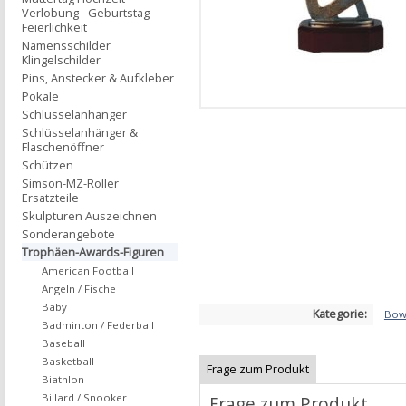
Verlobung - Geburtstag -
Feierlichkeit
Namensschilder
Klingelschilder
Pins, Anstecker & Aufkleber
Pokale
Schlüsselanhänger
Schlüsselanhänger &
Flaschenöffner
Schützen
Simson-MZ-Roller
Ersatzteile
Skulpturen Auszeichnen
Sonderangebote
Trophäen-Awards-Figuren
American Football
Angeln / Fische
Baby
Kategorie:
Bowl
Badminton / Federball
Baseball
Basketball
Frage zum Produkt
Biathlon
Billard / Snooker
Frage zum Produkt