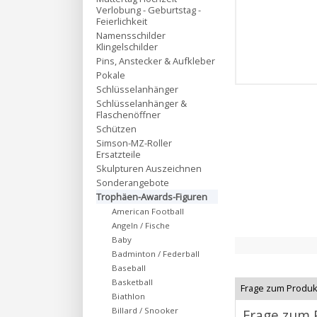
Verlobung - Geburtstag -
Feierlichkeit
Namensschilder
Klingelschilder
Pins, Anstecker & Aufkleber
Pokale
Schlüsselanhänger
Schlüsselanhänger &
Flaschenöffner
Schützen
Simson-MZ-Roller
Ersatzteile
Skulpturen Auszeichnen
Sonderangebote
Trophäen-Awards-Figuren
American Football
Angeln / Fische
Baby
Badminton / Federball
Baseball
Basketball
Frage zum Produk
Biathlon
Billard / Snooker
Frage zum 