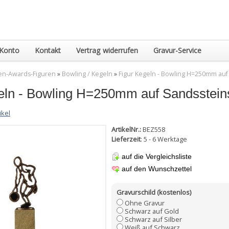
Konto
Kontakt
Vertrag widerrufen
Gravur-Service
en-Awards-Figuren
»
Bowling / Kegeln
»
Figur Kegeln - Bowling H=250mm auf
eln - Bowling H=250mm auf Sandsstein
ikel
ArtikelNr.:
BEZ558
Lieferzeit
: 5 - 6 Werktage
auf die Vergleichsliste
auf den Wunschzettel
Gravurschild (kostenlos)
Ohne Gravur
Schwarz auf Gold
Schwarz auf Silber
Weiß auf Schwarz