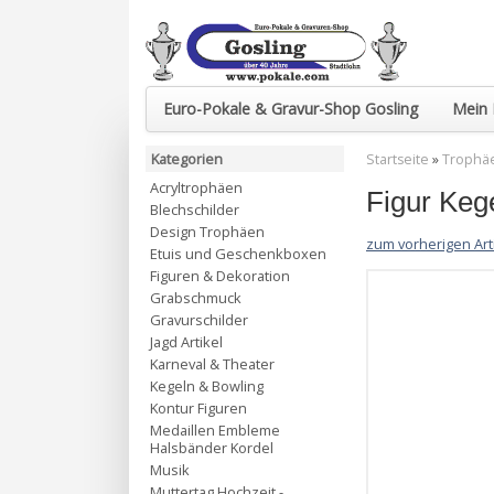
Euro-Pokale & Gravur-Shop Gosling
Mein 
Kategorien
Startseite
»
Trophä
Acryltrophäen
Figur Keg
Blechschilder
Design Trophäen
zum vorherigen Art
Etuis und Geschenkboxen
Figuren & Dekoration
Grabschmuck
Gravurschilder
Jagd Artikel
Karneval & Theater
Kegeln & Bowling
Kontur Figuren
Medaillen Embleme
Halsbänder Kordel
Musik
Muttertag Hochzeit -