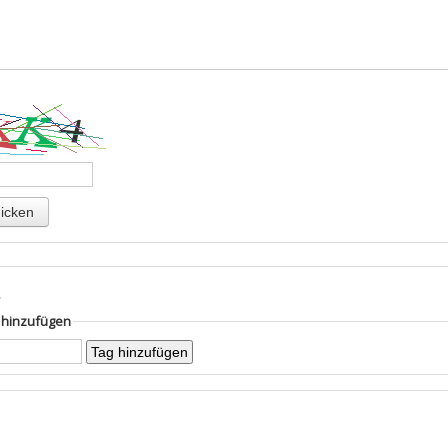
s
g hinzufügen