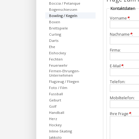
Boccia / Petanque
Kontaktdaten
Bogenschiessen
Bowling / Kegeln
Vorname
*
:
Boxen
Brettspiele
Nachname
*
:
Curling
Darts
Ehe
Firma:
Eishockey
Fechten
Feuerwehr
E-Mail
*
:
Firmen-Ehrungen-
Unternehmen
Telefon:
Flugzeug / Fliegen
Foto / Film
Fussball
Mobiltelefon:
Geburt
Golf
Handball
Ihre Frage
*
:
Herz
Hockey
Inline-Skating
Jakkolo