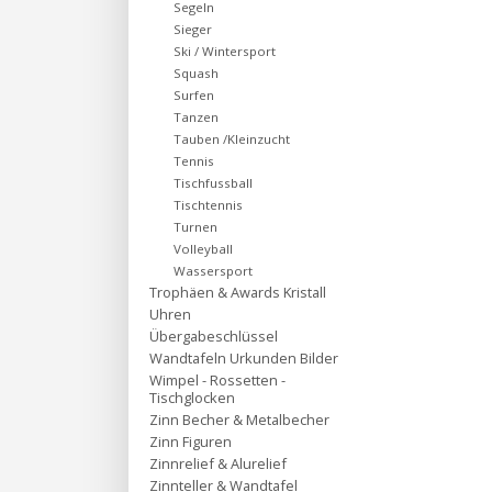
Segeln
Sieger
Ski / Wintersport
Squash
Surfen
Tanzen
Tauben /Kleinzucht
Tennis
Tischfussball
Tischtennis
Turnen
Volleyball
Wassersport
Trophäen & Awards Kristall
Uhren
Übergabeschlüssel
Wandtafeln Urkunden Bilder
Wimpel - Rossetten -
Tischglocken
Zinn Becher & Metalbecher
Zinn Figuren
Zinnrelief & Alurelief
Zinnteller & Wandtafel