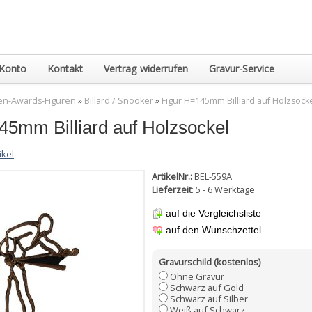
Konto
Kontakt
Vertrag widerrufen
Gravur-Service
en-Awards-Figuren
»
Billard / Snooker
»
Figur H=145mm Billiard auf Holzsock
45mm Billiard auf Holzsockel
ikel
ArtikelNr.:
BEL-559A
Lieferzeit
: 5 - 6 Werktage
auf die Vergleichsliste
auf den Wunschzettel
Gravurschild (kostenlos)
Ohne Gravur
Schwarz auf Gold
Schwarz auf Silber
Weiß auf Schwarz