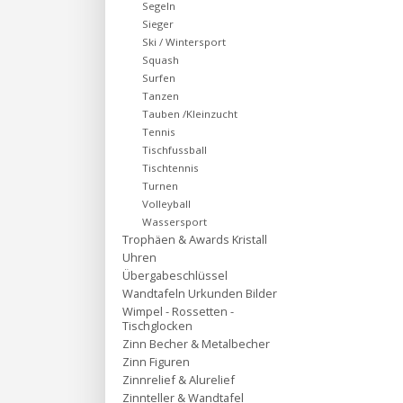
Segeln
Sieger
Ski / Wintersport
Squash
Surfen
Tanzen
Tauben /Kleinzucht
Tennis
Tischfussball
Tischtennis
Turnen
Volleyball
Wassersport
Trophäen & Awards Kristall
Uhren
Übergabeschlüssel
Wandtafeln Urkunden Bilder
Wimpel - Rossetten -
Tischglocken
Zinn Becher & Metalbecher
Zinn Figuren
Zinnrelief & Alurelief
Zinnteller & Wandtafel