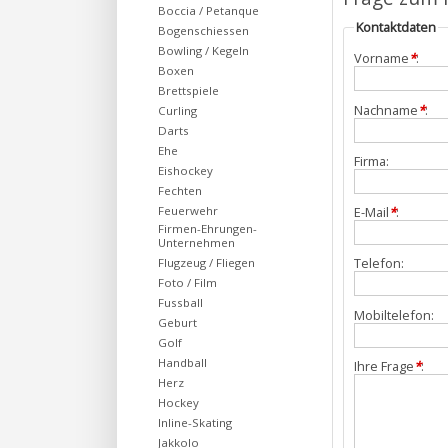
Boccia / Petanque
Kontaktdaten
Bogenschiessen
Bowling / Kegeln
Vorname
*
:
Boxen
Brettspiele
Nachname
*
:
Curling
Darts
Ehe
Firma:
Eishockey
Fechten
Feuerwehr
E-Mail
*
:
Firmen-Ehrungen-
Unternehmen
Telefon:
Flugzeug / Fliegen
Foto / Film
Fussball
Mobiltelefon:
Geburt
Golf
Handball
Ihre Frage
*
:
Herz
Hockey
Inline-Skating
Jakkolo