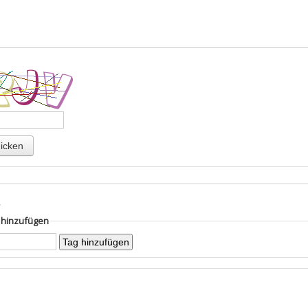
s
g hinzufügen