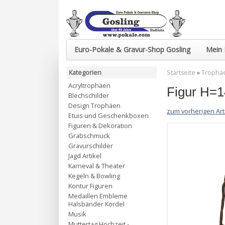
Euro-Pokale & Gravur-Shop Gosling
Mein 
Kategorien
Startseite
»
Trophä
Acryltrophäen
Figur H=1
Blechschilder
Design Trophäen
zum vorherigen Art
Etuis und Geschenkboxen
Figuren & Dekoration
Grabschmuck
Gravurschilder
Jagd Artikel
Karneval & Theater
Kegeln & Bowling
Kontur Figuren
Medaillen Embleme
Halsbänder Kordel
Musik
Muttertag Hochzeit -