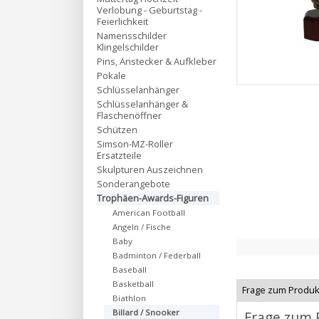
Verlobung - Geburtstag -
Feierlichkeit
Namensschilder
Klingelschilder
Pins, Anstecker & Aufkleber
Pokale
Schlüsselanhänger
Schlüsselanhänger &
Flaschenöffner
Schützen
Simson-MZ-Roller
Ersatzteile
Skulpturen Auszeichnen
Sonderangebote
Trophäen-Awards-Figuren
American Football
Angeln / Fische
Baby
Badminton / Federball
Baseball
Basketball
Frage zum Produk
Biathlon
Billard / Snooker
Frage zum 