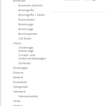
Bremsen
Bremsen-Zubehör
Bremsgriffe
Bremsgriffe + Hebel
Bremshebel
Bremszüge
Bremszüge
Bremszylinder
CDI Roller
China
Chokezüge,
Starterzüge
Cockpit- und
Lenkerverkleidungen
Dichtsatz
Dichtungen
Diverse
Elektrik
Ersatzteile
Fahrgestell
Fahrwerk
Fahrwerksteile
Feder
Federn