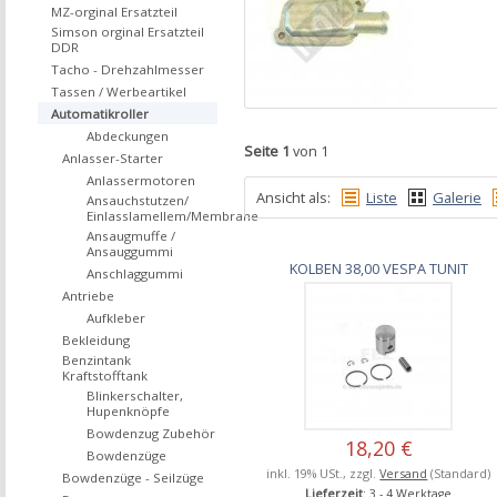
MZ-orginal Ersatzteil
Simson orginal Ersatzteil
DDR
Tacho - Drehzahlmesser
Tassen / Werbeartikel
Automatikroller
Abdeckungen
Seite 1
von 1
Anlasser-Starter
Anlassermotoren
Ansicht als:
Liste
Galerie
Ansauchstutzen/
Einlasslamellem/Membrane
Ansaugmuffe /
Ansauggummi
KOLBEN 38,00 VESPA TUNIT
Anschlaggummi
Antriebe
Aufkleber
Bekleidung
Benzintank
Kraftstofftank
Blinkerschalter,
Hupenknöpfe
Bowdenzug Zubehör
18,20 €
Bowdenzüge
inkl. 19% USt., zzgl.
Versand
(Standard)
Bowdenzüge - Seilzüge
Lieferzeit
: 3 - 4 Werktage