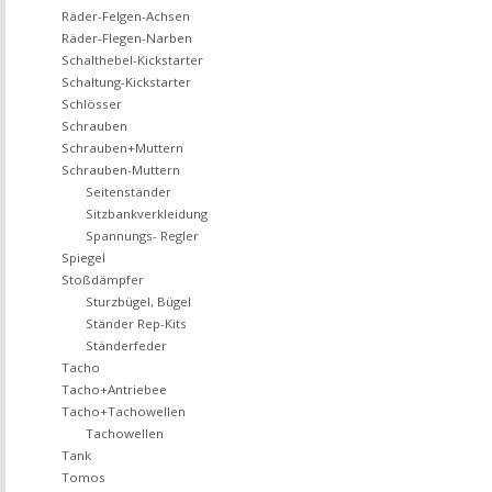
Räder-Felgen-Achsen
Räder-Flegen-Narben
Schalthebel-Kickstarter
Schaltung-Kickstarter
Schlösser
Schrauben
Schrauben+Muttern
Schrauben-Muttern
Seitenständer
Sitzbankverkleidung
Spannungs- Regler
Spiegel
Stoßdämpfer
Sturzbügel, Bügel
Ständer Rep-Kits
Ständerfeder
Tacho
Tacho+Antriebee
Tacho+Tachowellen
Tachowellen
Tank
Tomos