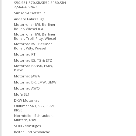
S50,S51,S70,KR,SR50,SR80,SR4-
2,SR4-4,SR4-3
Simson-Ersatzteile
Andere Fahrzeuge
Motorroller IWL Berliner
Roller, Wiesel u.a.
Motorroller IWL Berliner
Roller, Troll, Pitty, Wiesel
Motorrad IWL Berliner
Roller, Pitty, Wiesel
Motorrad RT
Motorrad ES, TS & ETZ
Motorrad BK350, EMW,
BMW
Motorrad JAWA
Motorrad BK, EMW, BMW
Motorrad AWO
Mofa SL1
DKW Motorrad
Oldtimer SR1, SR2, SR2E,
KR50
Normteile - Schrauben,
Muttern, usw.
SON - sonstiges
Reifen und Schläuche