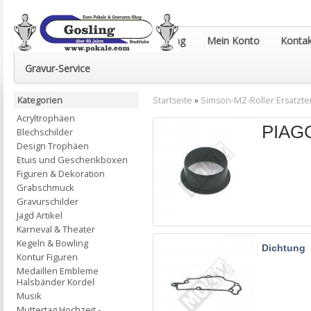
Euro-Pokale & Gravur-Shop Gosling
Mein Konto
Kontak
Gravur-Service
Kategorien
Startseite
»
Simson-MZ-Roller Ersatztei
Acryltrophäen
PIAG
Blechschilder
Design Trophäen
Etuis und Geschenkboxen
Figuren & Dekoration
Grabschmuck
Gravurschilder
Jagd Artikel
Karneval & Theater
Kegeln & Bowling
Dichtung
Kontur Figuren
Medaillen Embleme
Halsbänder Kordel
Musik
Muttertag Hochzeit -