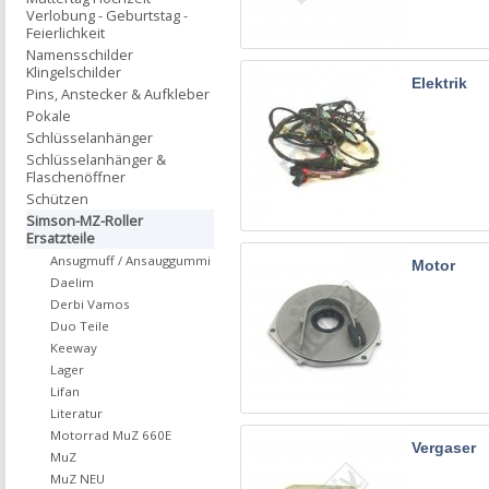
Verlobung - Geburtstag -
Feierlichkeit
Namensschilder
Klingelschilder
Elektrik
Pins, Anstecker & Aufkleber
Pokale
Schlüsselanhänger
Schlüsselanhänger &
Flaschenöffner
Schützen
Simson-MZ-Roller
Ersatzteile
Ansugmuff / Ansauggummi
Motor
Daelim
Derbi Vamos
Duo Teile
Keeway
Lager
Lifan
Literatur
Motorrad MuZ 660E
Vergaser
MuZ
MuZ NEU