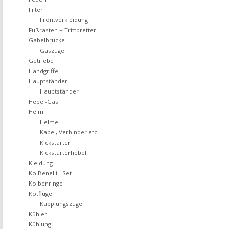
Filter
Frontverkleidung
Fußrasten + Trittbretter
Gabelbrücke
Gaszüge
Getriebe
Handgriffe
Hauptständer
Hauptständer
Hebel-Gas
Helm
Helme
Kabel, Verbinder etc
Kickstarter
Kickstarterhebel
Kleidung
KolBenelli - Set
Kolbenringe
Kotflügel
Kupplungszüge
Kühler
Kühlung