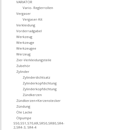
VARIATOR
Vario- Reglerrollen
Vergaser
Vergaser-Kit
Verkleidung
Vorderradgabel
Werkzeug
Werkzeuge
Werkzeugee
Werzeug
Zier-Verkleidungsteile
Zubehör
Zylinder
Zylinderdichtsatz
Zylinderkopfdichtung
Zylinderkopfdichtung
Zündkerzen
Zündkerzen+Kerzenstecker
Zündung
Öle Lacke
Ölpumpe
S50,S51,S70,KR,SR50,SR80,SR4-
2,SR4-3, SR4-4