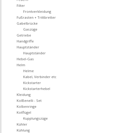
Filter
Frontverkleidung
Fußrasten + Trittbretter
Gabelbrücke
Gaszüge
Getriebe
Handgriffe
Hauptständer
Hauptständer
Hebel-Gas
Helm
Helme
Kabel, Verbinder etc
Kickstarter
Kickstarterhebel
Kleidung
KolBenelli - Set
Kolbenringe
Kotflügel
Kupplungszüge
Kühler
Kühlung