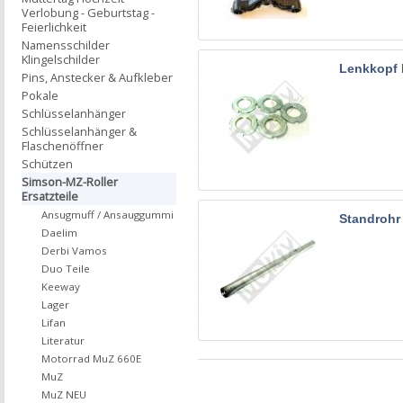
Verlobung - Geburtstag -
Feierlichkeit
Namensschilder
Klingelschilder
Lenkkopf 
Pins, Anstecker & Aufkleber
Pokale
Schlüsselanhänger
Schlüsselanhänger &
Flaschenöffner
Schützen
Simson-MZ-Roller
Ersatzteile
Ansugmuff / Ansauggummi
Standrohr
Daelim
Derbi Vamos
Duo Teile
Keeway
Lager
Lifan
Literatur
Motorrad MuZ 660E
MuZ
MuZ NEU