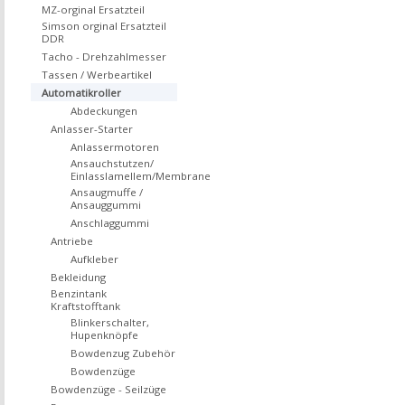
MZ-orginal Ersatzteil
Simson orginal Ersatzteil
DDR
Tacho - Drehzahlmesser
Tassen / Werbeartikel
Automatikroller
Abdeckungen
Anlasser-Starter
Anlassermotoren
Ansauchstutzen/
Einlasslamellem/Membrane
Ansaugmuffe /
Ansauggummi
Anschlaggummi
Antriebe
Aufkleber
Bekleidung
Benzintank
Kraftstofftank
Blinkerschalter,
Hupenknöpfe
Bowdenzug Zubehör
Bowdenzüge
Bowdenzüge - Seilzüge