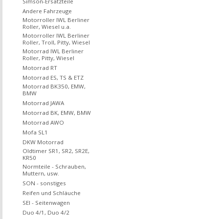
Simson-Ersatzteile
Andere Fahrzeuge
Motorroller IWL Berliner
Roller, Wiesel u.a.
Motorroller IWL Berliner
Roller, Troll, Pitty, Wiesel
Motorrad IWL Berliner
Roller, Pitty, Wiesel
Motorrad RT
Motorrad ES, TS & ETZ
Motorrad BK350, EMW,
BMW
Motorrad JAWA
Motorrad BK, EMW, BMW
Motorrad AWO
Mofa SL1
DKW Motorrad
Oldtimer SR1, SR2, SR2E,
KR50
Normteile - Schrauben,
Muttern, usw.
SON - sonstiges
Reifen und Schläuche
SEI - Seitenwagen
Duo 4/1, Duo 4/2