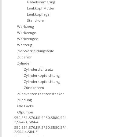
Gabelsimmering
Lenkkopf Mutter
Lenkkopflager
Standrohr
Werkzeug
Werkzeuge
Werkzeugee
Werzeug
Zier-Verkleidungsteile
Zubehör
Zylinder
Zylinderdichtsatz
Zylinderkopfdichtung
Zylinderkopfdichtung
Zündkerzen
Zündkerzen+Kerzenstecker
Zündung
Öle Lacke
Ölpumpe
S50,S51,S70,KR,SR50,SR80,SR4-
2,SR4-3, SR4-4
S50,S51,S70,KR,SR50,SR80,SR4-
2,SR4-4,SR4-3