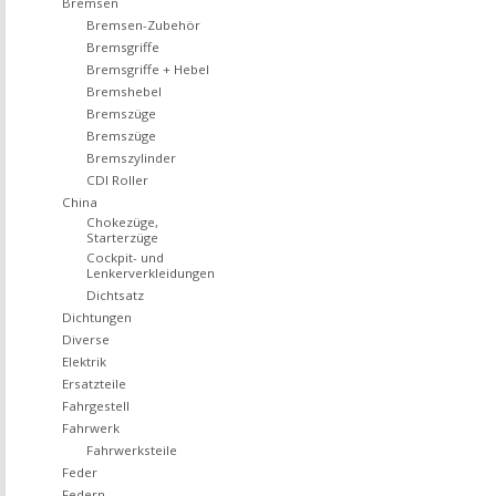
Bremsen
Bremsen-Zubehör
Bremsgriffe
Bremsgriffe + Hebel
Bremshebel
Bremszüge
Bremszüge
Bremszylinder
CDI Roller
China
Chokezüge,
Starterzüge
Cockpit- und
Lenkerverkleidungen
Dichtsatz
Dichtungen
Diverse
Elektrik
Ersatzteile
Fahrgestell
Fahrwerk
Fahrwerksteile
Feder
Federn