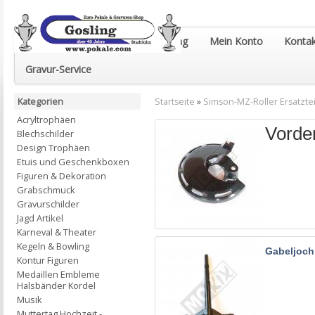
Euro-Pokale & Gravur-Shop Gosling
Mein Konto
Kontak
Gravur-Service
Kategorien
Startseite
»
Simson-MZ-Roller Ersatztei
Acryltrophäen
Vorde
Blechschilder
Design Trophäen
Etuis und Geschenkboxen
Figuren & Dekoration
Grabschmuck
Gravurschilder
Jagd Artikel
Karneval & Theater
Kegeln & Bowling
Gabeljoch
Kontur Figuren
Medaillen Embleme
Halsbänder Kordel
Musik
Muttertag Hochzeit -