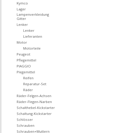
Kymco
Lager
Lampenverkleidung
Gitter
Lenker
Lenker
Lieferanten
Motor
Motorteile
Peugeot
Pflegemittel
PIAGGIO
Plegemittel
Reifen
Reparatur-Set
Räder
Räder-Felgen-Achsen
Räder-Flegen-Narben
Schalthebel-Kickstarter
Schaltung-Kickstarter
Schlösser
Schrauben
Schrauben+Muttern