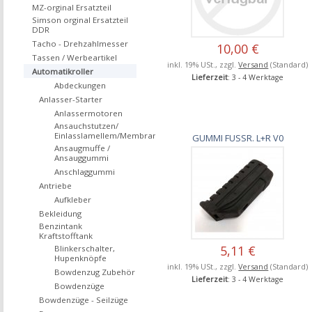
MZ-orginal Ersatzteil
Simson orginal Ersatzteil
DDR
Tacho - Drehzahlmesser
10,00 €
Tassen / Werbeartikel
inkl. 19% USt., zzgl.
Versand
(Standard)
Automatikroller
Lieferzeit
: 3 - 4 Werktage
Abdeckungen
Anlasser-Starter
Anlassermotoren
Ansauchstutzen/
Einlasslamellem/Membrane
GUMMI FUSSR. L+R V0
Ansaugmuffe /
Ansauggummi
Anschlaggummi
Antriebe
Aufkleber
Bekleidung
Benzintank
Kraftstofftank
5,11 €
Blinkerschalter,
Hupenknöpfe
inkl. 19% USt., zzgl.
Versand
(Standard)
Bowdenzug Zubehör
Lieferzeit
: 3 - 4 Werktage
Bowdenzüge
Bowdenzüge - Seilzüge