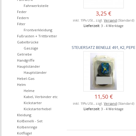
Fahrwerksteile
Feder
3,25 €
Federn
inkl. 19% USt., zzgl.
Versand
(Standard)
Filter
Lieferzeit
: 3 - 4 Werktage
Frontverkleidung
Fußrasten + Trittbretter
Gabelbrücke
STEUERSATZ BENELLE 491, K2, PEPE
Gaszüge
Getriebe
Handgriffe
Hauptständer
Hauptständer
Hebel-Gas
Helm
Helme
11,50 €
Kabel, Verbinder etc
Kickstarter
inkl. 19% USt., zzgl.
Versand
(Standard)
Kickstarterhebel
Lieferzeit
: 3 - 4 Werktage
Kleidung
KolBenelli - Set
Kolbenringe
Kotflügel