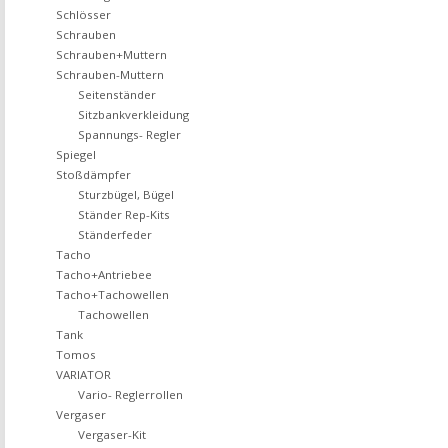
Schlösser
Schrauben
Schrauben+Muttern
Schrauben-Muttern
Seitenständer
Sitzbankverkleidung
Spannungs- Regler
Spiegel
Stoßdämpfer
Sturzbügel, Bügel
Ständer Rep-Kits
Ständerfeder
Tacho
Tacho+Antriebee
Tacho+Tachowellen
Tachowellen
Tank
Tomos
VARIATOR
Vario- Reglerrollen
Vergaser
Vergaser-Kit