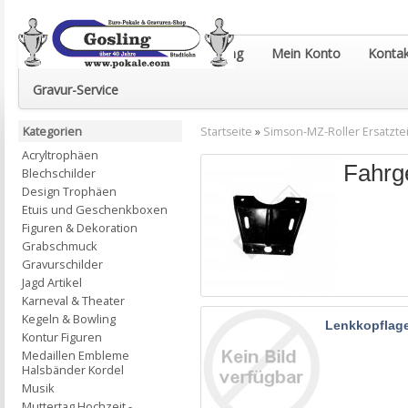
Euro-Pokale & Gravur-Shop Gosling
Mein Konto
Kontak
Gravur-Service
Kategorien
Startseite
»
Simson-MZ-Roller Ersatztei
Acryltrophäen
Fahrge
Blechschilder
Design Trophäen
Etuis und Geschenkboxen
Figuren & Dekoration
Grabschmuck
Gravurschilder
Jagd Artikel
Karneval & Theater
Kegeln & Bowling
Lenkkopflag
Kontur Figuren
Medaillen Embleme
Halsbänder Kordel
Musik
Muttertag Hochzeit -