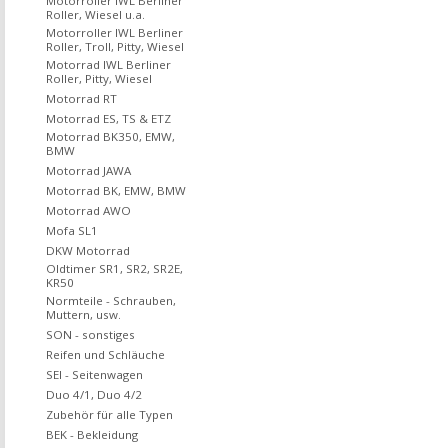
Motorroller IWL Berliner
Roller, Wiesel u.a.
Motorroller IWL Berliner
Roller, Troll, Pitty, Wiesel
Motorrad IWL Berliner
Roller, Pitty, Wiesel
Motorrad RT
Motorrad ES, TS & ETZ
Motorrad BK350, EMW,
BMW
Motorrad JAWA
Motorrad BK, EMW, BMW
Motorrad AWO
Mofa SL1
DKW Motorrad
Oldtimer SR1, SR2, SR2E,
KR50
Normteile - Schrauben,
Muttern, usw.
SON - sonstiges
Reifen und Schläuche
SEI - Seitenwagen
Duo 4/1, Duo 4/2
Zubehör für alle Typen
BEK - Bekleidung