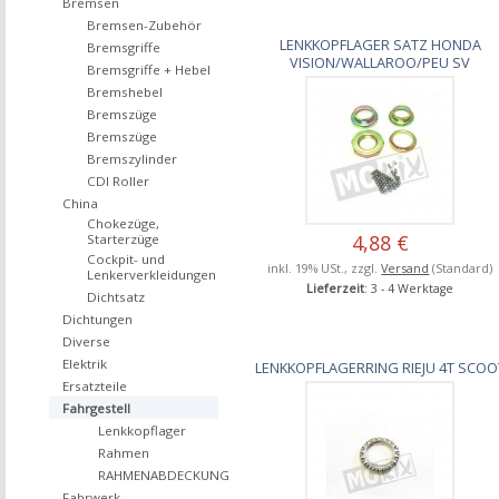
Bremsen
Bremsen-Zubehör
LENKKOPFLAGER SATZ HONDA
Bremsgriffe
VISION/WALLAROO/PEU SV
Bremsgriffe + Hebel
Bremshebel
Bremszüge
Bremszüge
Bremszylinder
CDI Roller
China
Chokezüge,
4,88 €
Starterzüge
Cockpit- und
inkl. 19% USt., zzgl.
Versand
(Standard)
Lenkerverkleidungen
Lieferzeit
: 3 - 4 Werktage
Dichtsatz
Dichtungen
Diverse
Elektrik
LENKKOPFLAGERRING RIEJU 4T SCOO
Ersatzteile
Fahrgestell
Lenkkopflager
Rahmen
RAHMENABDECKUNG
Fahrwerk