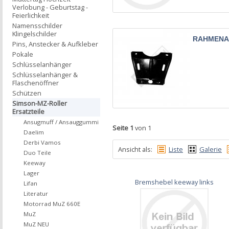
Verlobung - Geburtstag -
Feierlichkeit
Namensschilder
Klingelschilder
RAHMENA
Pins, Anstecker & Aufkleber
Pokale
Schlüsselanhänger
Schlüsselanhänger &
Flaschenöffner
Schützen
Simson-MZ-Roller
Ersatzteile
Ansugmuff / Ansauggummi
Seite 1
von 1
Daelim
Derbi Vamos
Ansicht als:
Liste
Galerie
Duo Teile
Keeway
Lager
Bremshebel keeway links
Lifan
Literatur
Motorrad MuZ 660E
MuZ
MuZ NEU