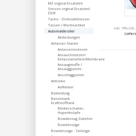
MZ-orginal Ersatzteil
Simson orginal Ersatzteil
DDR
Tacho - Drehzahlmesser
Tassen / Werbeartikel
inkl. 19% USt.
Automatikroller
Lieferz
Abdeckungen
Anlasser-Starter
Anlassermotoren
Ansauchstutzen/
Einlasslamellem/Membrane
Ansaugmuffe /
Ansauggummi
Anschlaggummi
Antriebe
Aufkleber
Bekleidung
Benzintank
Kraftstofftank
Blinkerschalter,
Hupenknöpfe
Bowdenzug Zubehör
Bowdenzüge
Bowdenzüge - Seilzüge