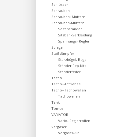
Schlösser
Schrauben
Schrauben+Muttern
Schrauben-Muttern
Seitenständer
Sitzbankverkleidung
Spannungs- Regler
Spiegel
Stoßdämpfer
Sturzbügel, Bügel
Ständer Rep-Kits
Ständerfeder
Tacho
Tacho+Antriebee
Tacho+Tachowellen
Tachowellen
Tank
Tomos
VARIATOR
Vario- Reglerrollen
Vergaser
Vergaser-Kit