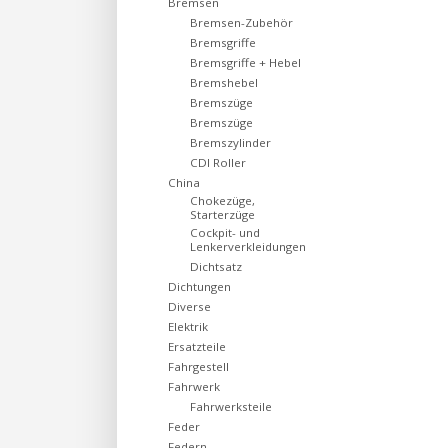
Bremsen
Bremsen-Zubehör
Bremsgriffe
Bremsgriffe + Hebel
Bremshebel
Bremszüge
Bremszüge
Bremszylinder
CDI Roller
China
Chokezüge,
Starterzüge
Cockpit- und
Lenkerverkleidungen
Dichtsatz
Dichtungen
Diverse
Elektrik
Ersatzteile
Fahrgestell
Fahrwerk
Fahrwerksteile
Feder
Federn