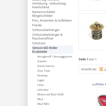
Verlobung - Geburtstag -
Feierlichkeit
Namensschilder
Klingelschilder
Pins, Anstecker & Aufkleber
Pokale
Schlüsselanhänger
Schlüsselanhänger &
Flaschenöffner
Schützen
Simson-MZ-Roller
Ersatzteile
Ansugmuff / Ansauggummi
Seite 1
von 1
Daelim
Derbi Vamos
Ansicht als:
L
Duo Teile
Keeway
Lager
Luftfilte
Lifan
Literatur
Motorrad MuZ 660E
MuZ
MuZ NEU