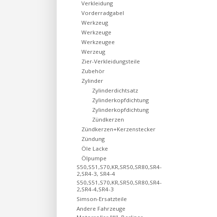
Verkleidung
Vorderradgabel
Werkzeug
Werkzeuge
Werkzeugee
Werzeug
Zier-Verkleidungsteile
Zubehör
Zylinder
Zylinderdichtsatz
Zylinderkopfdichtung
Zylinderkopfdichtung
Zündkerzen
Zündkerzen+Kerzenstecker
Zündung
Öle Lacke
Ölpumpe
S50,S51,S70,KR,SR50,SR80,SR4-
2,SR4-3, SR4-4
S50,S51,S70,KR,SR50,SR80,SR4-
2,SR4-4,SR4-3
Simson-Ersatzteile
Andere Fahrzeuge