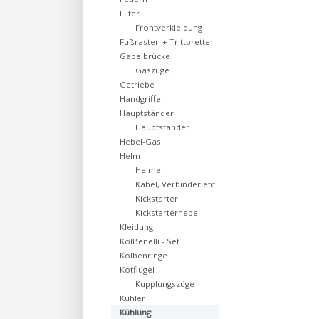
Filter
Frontverkleidung
Fußrasten + Trittbretter
Gabelbrücke
Gaszüge
Getriebe
Handgriffe
Hauptständer
Hauptständer
Hebel-Gas
Helm
Helme
Kabel, Verbinder etc
Kickstarter
Kickstarterhebel
Kleidung
KolBenelli - Set
Kolbenringe
Kotflügel
Kupplungszüge
Kühler
Kühlung