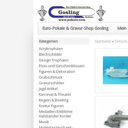
Euro-Pokale & Gravur-Shop Gosling
Mein 
Kategorien
Startseite
»
Simson-
Acryltrophäen
Blechschilder
Design Trophäen
Etuis und Geschenkboxen
Figuren & Dekoration
Grabschmuck
Gravurschilder
Jagd Artikel
Karneval & Theater
Kegeln & Bowling
Kontur Figuren
Medaillen Embleme
Halsbänder Kordel
Musik
Muttertag Hochzeit -