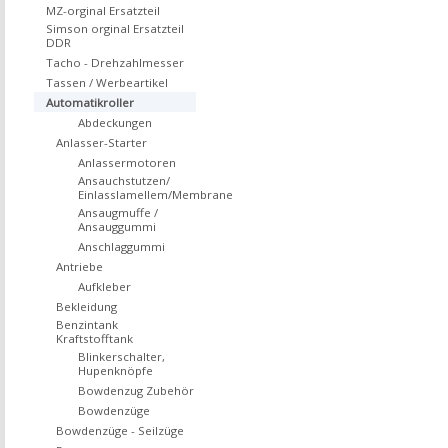
MZ-orginal Ersatzteil
Simson orginal Ersatzteil
DDR
Tacho - Drehzahlmesser
Tassen / Werbeartikel
Automatikroller
Abdeckungen
Anlasser-Starter
Anlassermotoren
Ansauchstutzen/
Einlasslamellem/Membrane
Ansaugmuffe /
Ansauggummi
Anschlaggummi
Antriebe
Aufkleber
Bekleidung
Benzintank
Kraftstofftank
Blinkerschalter,
Hupenknöpfe
Bowdenzug Zubehör
Bowdenzüge
Bowdenzüge - Seilzüge