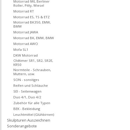
Motorrad IWL Berliner
Roller, Pitty, Wiesel
Motorrad RT
Motorrad ES, TS & ETZ
Motorrad BK350, EMW,
BMW
Motorrad JAWA
Motorrad BK, EMW, BMW
Motorrad AWO
Mofa SL1
DKW Motorrad
Oldtimer SR1, SR2, SR2E,
KR50
Normteile - Schrauben,
Muttern, usw.
SON - sonstiges
Reifen und Schläuche
SEI - Seitenwagen
Duo 4/1, Duo 4/2
Zubehör für alle Typen
BEK - Bekleidung
Leuchtmittel (Glühbirnen)
Skulpturen Auszeichnen
Sonderangebote