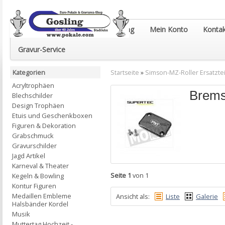
Euro-Pokale & Gravur-Shop Gosling
Mein Konto
Kontak
Gravur-Service
Kategorien
Startseite
»
Simson-MZ-Roller Ersatztei
Acryltrophäen
Brems
Blechschilder
Design Trophäen
Etuis und Geschenkboxen
Figuren & Dekoration
Grabschmuck
Gravurschilder
Jagd Artikel
Karneval & Theater
Seite 1
von 1
Kegeln & Bowling
Kontur Figuren
Medaillen Embleme
Ansicht als:
Liste
Galerie
Halsbänder Kordel
Musik
Muttertag Hochzeit -