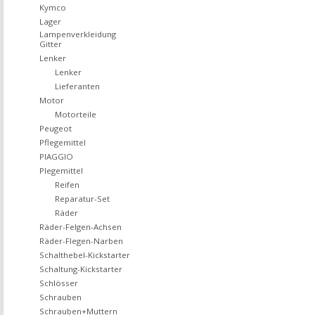
Kymco
Lager
Lampenverkleidung
Gitter
Lenker
Lenker
Lieferanten
Motor
Motorteile
Peugeot
Pflegemittel
PIAGGIO
Plegemittel
Reifen
Reparatur-Set
Räder
Räder-Felgen-Achsen
Räder-Flegen-Narben
Schalthebel-Kickstarter
Schaltung-Kickstarter
Schlösser
Schrauben
Schrauben+Muttern