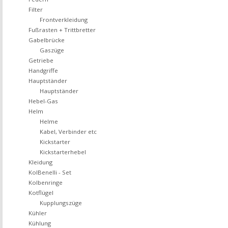
Filter
Frontverkleidung
Fußrasten + Trittbretter
Gabelbrücke
Gaszüge
Getriebe
Handgriffe
Hauptständer
Hauptständer
Hebel-Gas
Helm
Helme
Kabel, Verbinder etc
Kickstarter
Kickstarterhebel
Kleidung
KolBenelli - Set
Kolbenringe
Kotflügel
Kupplungszüge
Kühler
Kühlung