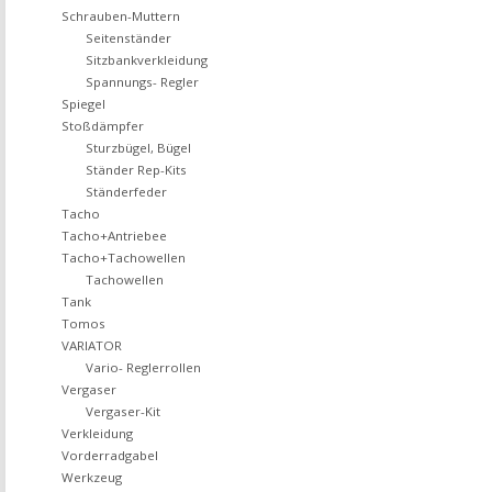
Schrauben-Muttern
Seitenständer
Sitzbankverkleidung
Spannungs- Regler
Spiegel
Stoßdämpfer
Sturzbügel, Bügel
Ständer Rep-Kits
Ständerfeder
Tacho
Tacho+Antriebee
Tacho+Tachowellen
Tachowellen
Tank
Tomos
VARIATOR
Vario- Reglerrollen
Vergaser
Vergaser-Kit
Verkleidung
Vorderradgabel
Werkzeug