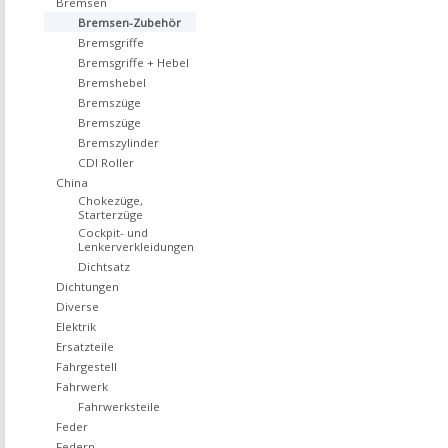
Bremsen
Bremsen-Zubehör
Bremsgriffe
Bremsgriffe + Hebel
Bremshebel
Bremszüge
Bremszüge
Bremszylinder
CDI Roller
China
Chokezüge,
Starterzüge
Cockpit- und
Lenkerverkleidungen
Dichtsatz
Dichtungen
Diverse
Elektrik
Ersatzteile
Fahrgestell
Fahrwerk
Fahrwerksteile
Feder
Federn