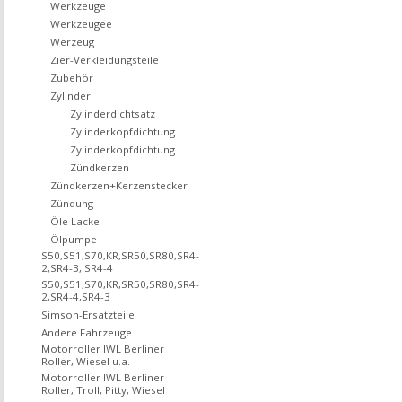
Werkzeuge
Werkzeugee
Werzeug
Zier-Verkleidungsteile
Zubehör
Zylinder
Zylinderdichtsatz
Zylinderkopfdichtung
Zylinderkopfdichtung
Zündkerzen
Zündkerzen+Kerzenstecker
Zündung
Öle Lacke
Ölpumpe
S50,S51,S70,KR,SR50,SR80,SR4-
2,SR4-3, SR4-4
S50,S51,S70,KR,SR50,SR80,SR4-
2,SR4-4,SR4-3
Simson-Ersatzteile
Andere Fahrzeuge
Motorroller IWL Berliner
Roller, Wiesel u.a.
Motorroller IWL Berliner
Roller, Troll, Pitty, Wiesel