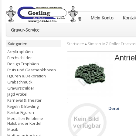
Euro-Pokale & Gravur-Shop Gosling
Mein Konto
Kontak
Gravur-Service
Kategorien
Startseite
»
Simson-MZ-Roller Ersatztei
Acryltrophäen
Antri
Blechschilder
Design Trophäen
Etuis und Geschenkboxen
Figuren & Dekoration
Grabschmuck
Gravurschilder
Jagd Artikel
Karneval & Theater
Kegeln & Bowling
Derbi
Kontur Figuren
Medaillen Embleme
Halsbänder Kordel
Musik
Muttertag Hochzeit -