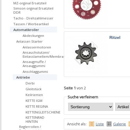
MZ-orginal Ersatzteil
Simson orginal Ersatzteil
DDR
Tacho - Drehzahlmesser
Tassen / Werbeartikel
Automatikroller
Abdeckungen
Ritzel
Anlasser-Starter
Anlassermotoren
Ansauchstutzen/
Einlasslamellem/Membrane
Ansaugmuffe /
Ansauggummi
Anschlaggummi
Antriebe
Derbi
Seite 1
von 2
Gleitstück
Keilriemen
Suche verfeinern
KETTE IGM
KETTE REGINA
KETTENGLEITSCHIENE
KETTENRAD
HINTEN
Ansicht als:
Liste
Galerie
Reglerrollen /