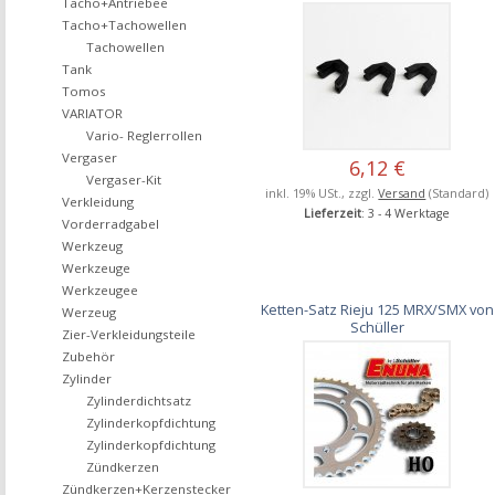
Tacho+Antriebee
Tacho+Tachowellen
Tachowellen
Tank
Tomos
VARIATOR
Vario- Reglerrollen
Vergaser
6,12 €
Vergaser-Kit
inkl. 19% USt., zzgl.
Versand
(Standard)
Verkleidung
Lieferzeit
: 3 - 4 Werktage
Vorderradgabel
Werkzeug
Werkzeuge
Werkzeugee
Ketten-Satz Rieju 125 MRX/SMX von
Werzeug
Schüller
Zier-Verkleidungsteile
Zubehör
Zylinder
Zylinderdichtsatz
Zylinderkopfdichtung
Zylinderkopfdichtung
Zündkerzen
Zündkerzen+Kerzenstecker