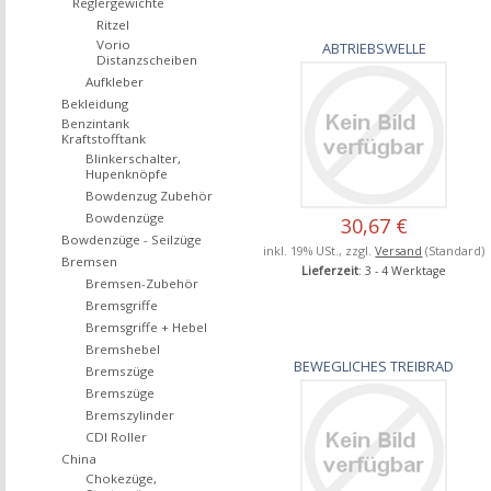
Reglergewichte
Ritzel
Vorio
ABTRIEBSWELLE
Distanzscheiben
Aufkleber
Bekleidung
Benzintank
Kraftstofftank
Blinkerschalter,
Hupenknöpfe
Bowdenzug Zubehör
Bowdenzüge
30,67 €
Bowdenzüge - Seilzüge
inkl. 19% USt., zzgl.
Versand
(Standard)
Bremsen
Lieferzeit
: 3 - 4 Werktage
Bremsen-Zubehör
Bremsgriffe
Bremsgriffe + Hebel
Bremshebel
BEWEGLICHES TREIBRAD
Bremszüge
Bremszüge
Bremszylinder
CDI Roller
China
Chokezüge,