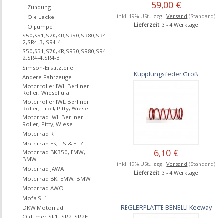
59,00 €
Zündung
inkl. 19% USt., zzgl.
Versand
(Standard)
Öle Lacke
Lieferzeit
: 3 - 4 Werktage
Ölpumpe
S50,S51,S70,KR,SR50,SR80,SR4-
2,SR4-3, SR4-4
S50,S51,S70,KR,SR50,SR80,SR4-
2,SR4-4,SR4-3
Simson-Ersatzteile
Kupplungsfeder Groß
Andere Fahrzeuge
Motorroller IWL Berliner
Roller, Wiesel u.a.
Motorroller IWL Berliner
Roller, Troll, Pitty, Wiesel
Motorrad IWL Berliner
Roller, Pitty, Wiesel
Motorrad RT
Motorrad ES, TS & ETZ
6,10 €
Motorrad BK350, EMW,
BMW
inkl. 19% USt., zzgl.
Versand
(Standard)
Motorrad JAWA
Lieferzeit
: 3 - 4 Werktage
Motorrad BK, EMW, BMW
Motorrad AWO
Mofa SL1
REGLERPLATTE BENELLI Keeway
DKW Motorrad
Oldtimer SR1, SR2, SR2E,