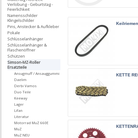
Verlobung - Geburtstag -
Feierlichkeit
Namensschilder
Klingelschilder
Keilrieme
Pins, Anstecker & Aufkleber
Pokale
Schlüsselanhänger
Schlüsselanhänger &
Flaschenöffner
Schützen
Simson-MZ-Roller
Ersatzteile
Ansugmuff / Ansauggummi
KETTE RE
Daelim
Derbi Vamos
Duo Teile
Keeway
Lager
Lifan
Literatur
Motorrad MuZ 660E
KETTENRA
MuZ
MuZ NEU