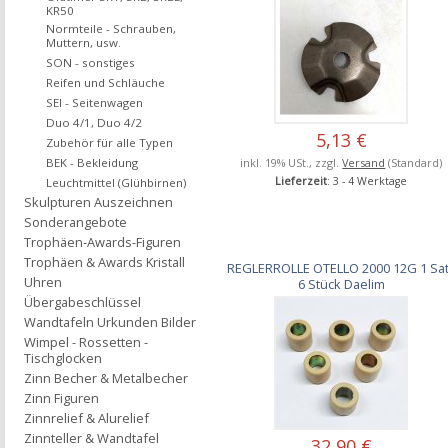
KR50
Normteile - Schrauben,
Muttern, usw.
SON - sonstiges
Reifen und Schläuche
SEI - Seitenwagen
Duo 4/1, Duo 4/2
5,13 €
Zubehör für alle Typen
inkl. 19% USt., zzgl.
Versand
(Standard)
BEK - Bekleidung
Lieferzeit
: 3 - 4 Werktage
Leuchtmittel (Glühbirnen)
Skulpturen Auszeichnen
Sonderangebote
Trophäen-Awards-Figuren
Trophäen & Awards Kristall
REGLERROLLE OTELLO 2000 12G 1 Sa
Uhren
6 Stück Daelim
Übergabeschlüssel
Wandtafeln Urkunden Bilder
Wimpel - Rossetten -
Tischglocken
Zinn Becher & Metalbecher
Zinn Figuren
Zinnrelief & Alurelief
Zinnteller & Wandtafel
32,90 €