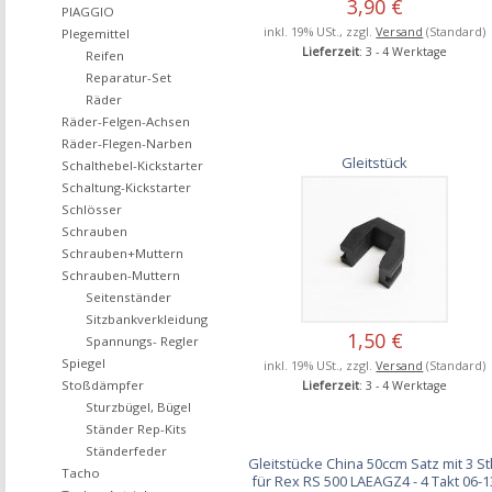
3,90 €
PIAGGIO
inkl. 19% USt., zzgl.
Versand
(Standard)
Plegemittel
Lieferzeit
: 3 - 4 Werktage
Reifen
Reparatur-Set
Räder
Räder-Felgen-Achsen
Räder-Flegen-Narben
Gleitstück
Schalthebel-Kickstarter
Schaltung-Kickstarter
Schlösser
Schrauben
Schrauben+Muttern
Schrauben-Muttern
Seitenständer
Sitzbankverkleidung
1,50 €
Spannungs- Regler
Spiegel
inkl. 19% USt., zzgl.
Versand
(Standard)
Stoßdämpfer
Lieferzeit
: 3 - 4 Werktage
Sturzbügel, Bügel
Ständer Rep-Kits
Ständerfeder
Gleitstücke China 50ccm Satz mit 3 St
Tacho
für Rex RS 500 LAEAGZ4 - 4 Takt 06-1