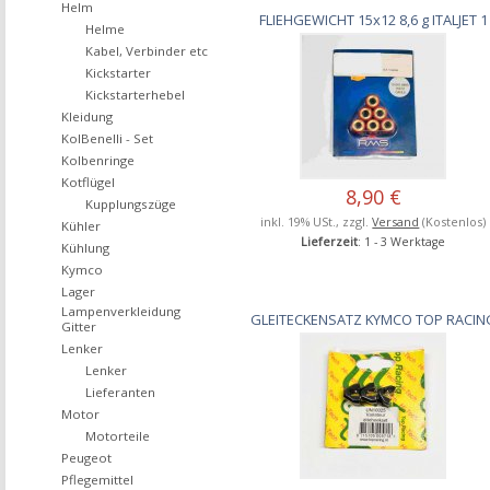
Helm
FLIEHGEWICHT 15x12 8,6 g ITALJET 1
Helme
Kabel, Verbinder etc
Kickstarter
Kickstarterhebel
Kleidung
KolBenelli - Set
Kolbenringe
Kotflügel
8,90 €
Kupplungszüge
inkl. 19% USt., zzgl.
Versand
(Kostenlos)
Kühler
Lieferzeit
: 1 - 3 Werktage
Kühlung
Kymco
Lager
Lampenverkleidung
GLEITECKENSATZ KYMCO TOP RACIN
Gitter
Lenker
Lenker
Lieferanten
Motor
Motorteile
Peugeot
Pflegemittel