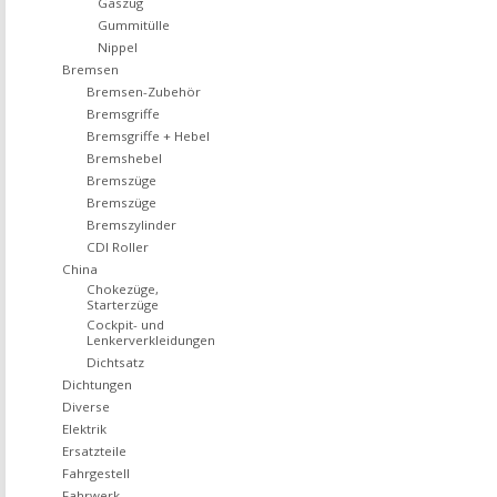
Gaszug
Gummitülle
Nippel
Bremsen
Bremsen-Zubehör
Bremsgriffe
Bremsgriffe + Hebel
Bremshebel
Bremszüge
Bremszüge
Bremszylinder
CDI Roller
China
Chokezüge,
Starterzüge
Cockpit- und
Lenkerverkleidungen
Dichtsatz
Dichtungen
Diverse
Elektrik
Ersatzteile
Fahrgestell
Fahrwerk