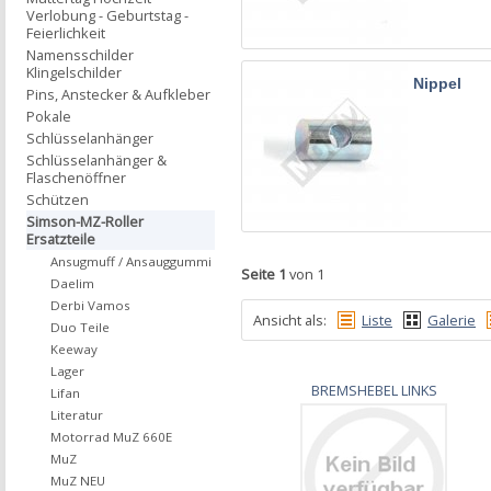
Verlobung - Geburtstag -
Feierlichkeit
Namensschilder
Klingelschilder
Nippel
Pins, Anstecker & Aufkleber
Pokale
Schlüsselanhänger
Schlüsselanhänger &
Flaschenöffner
Schützen
Simson-MZ-Roller
Ersatzteile
Ansugmuff / Ansauggummi
Seite 1
von 1
Daelim
Derbi Vamos
Ansicht als:
Liste
Galerie
Duo Teile
Keeway
Lager
BREMSHEBEL LINKS
Lifan
Literatur
Motorrad MuZ 660E
MuZ
MuZ NEU