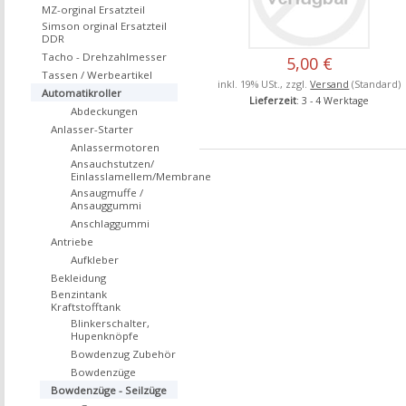
MZ-orginal Ersatzteil
Simson orginal Ersatzteil
DDR
Tacho - Drehzahlmesser
5,00 €
Tassen / Werbeartikel
inkl. 19% USt., zzgl.
Versand
(Standard)
Automatikroller
Lieferzeit
: 3 - 4 Werktage
Abdeckungen
Anlasser-Starter
Anlassermotoren
Ansauchstutzen/
Einlasslamellem/Membrane
Ansaugmuffe /
Ansauggummi
Anschlaggummi
Antriebe
Aufkleber
Bekleidung
Benzintank
Kraftstofftank
Blinkerschalter,
Hupenknöpfe
Bowdenzug Zubehör
Bowdenzüge
Bowdenzüge - Seilzüge