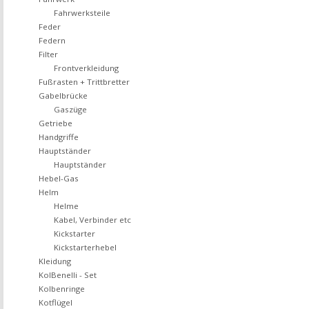
Fahrwerksteile
Feder
Federn
Filter
Frontverkleidung
Fußrasten + Trittbretter
Gabelbrücke
Gaszüge
Getriebe
Handgriffe
Hauptständer
Hauptständer
Hebel-Gas
Helm
Helme
Kabel, Verbinder etc
Kickstarter
Kickstarterhebel
Kleidung
KolBenelli - Set
Kolbenringe
Kotflügel