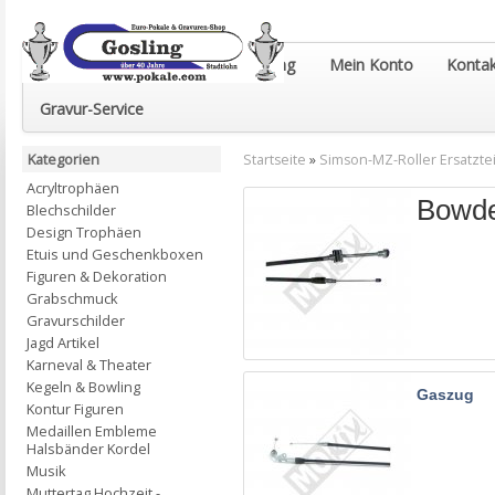
Euro-Pokale & Gravur-Shop Gosling
Mein Konto
Kontak
Gravur-Service
Kategorien
Startseite
»
Simson-MZ-Roller Ersatztei
Acryltrophäen
Bowde
Blechschilder
Design Trophäen
Etuis und Geschenkboxen
Figuren & Dekoration
Grabschmuck
Gravurschilder
Jagd Artikel
Karneval & Theater
Kegeln & Bowling
Gaszug
Kontur Figuren
Medaillen Embleme
Halsbänder Kordel
Musik
Muttertag Hochzeit -