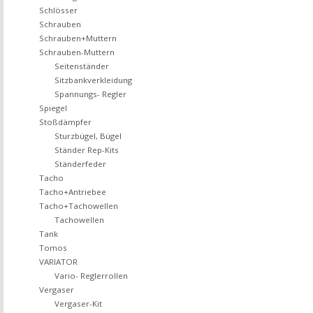
Schlösser
Schrauben
Schrauben+Muttern
Schrauben-Muttern
Seitenständer
Sitzbankverkleidung
Spannungs- Regler
Spiegel
Stoßdämpfer
Sturzbügel, Bügel
Ständer Rep-Kits
Ständerfeder
Tacho
Tacho+Antriebee
Tacho+Tachowellen
Tachowellen
Tank
Tomos
VARIATOR
Vario- Reglerrollen
Vergaser
Vergaser-Kit