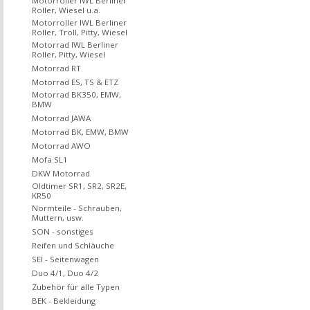
Motorroller IWL Berliner
Roller, Wiesel u.a.
Motorroller IWL Berliner
Roller, Troll, Pitty, Wiesel
Motorrad IWL Berliner
Roller, Pitty, Wiesel
Motorrad RT
Motorrad ES, TS & ETZ
Motorrad BK350, EMW,
BMW
Motorrad JAWA
Motorrad BK, EMW, BMW
Motorrad AWO
Mofa SL1
DKW Motorrad
Oldtimer SR1, SR2, SR2E,
KR50
Normteile - Schrauben,
Muttern, usw.
SON - sonstiges
Reifen und Schläuche
SEI - Seitenwagen
Duo 4/1, Duo 4/2
Zubehör für alle Typen
BEK - Bekleidung