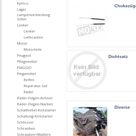
Kymco
Chokezüge
Lager
Lampenverkleidung
Gitter
Lenker
Lenker
Lieferanten
Motor
Motorteile
Peugeot
Dichtsatz
Pflegemittel
PIAGGIO
Plegemittel
Reifen
Reparatur-Set
Räder
Räder-Felgen-Achsen
Räder-Flegen-Narben
Diverse
Schalthebel-Kickstarter
Schaltung-Kickstarter
Schlösser
Schrauben
Schrauben+Muttern