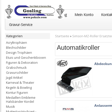
Euro-Pokale & Gravur-Shop Gosling
Mein Konto
Kontak
Gravur-Service
Kategorien
Startseite
»
Simson-MZ-Roller Ersatztei
Acryltrophäen
Automatikroller
Blechschilder
Design Trophäen
Etuis und Geschenkboxen
Figuren & Dekoration
Abdeckun
Grabschmuck
Gravurschilder
Jagd Artikel
Karneval & Theater
Kegeln & Bowling
Kontur Figuren
Medaillen Embleme
Halsbänder Kordel
Anlasserm
Musik
Muttertag Hochzeit -