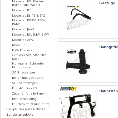
Motorrad IWL Berliner
Gaszüge
Roller, Pitty, Wiesel
Motorrad RT
Motorrad ES, TS & ETZ
Motorrad BK350, EMW,
BMW
Motorrad JAWA
Motorrad BK, EMW, BMW
Motorrad AWO
Mofa SL1
Handgriff
DKW Motorrad
Oldtimer SR1, SR2, SR2E,
KR50
Normteile - Schrauben,
Muttern, usw.
SON - sonstiges
Reifen und Schläuche
SEI - Seitenwagen
Duo 4/1, Duo 4/2
Hauptstän
Zubehör für alle Typen
BEK - Bekleidung
Leuchtmittel (Glühbirnen)
Skulpturen Auszeichnen
Sonderangebote