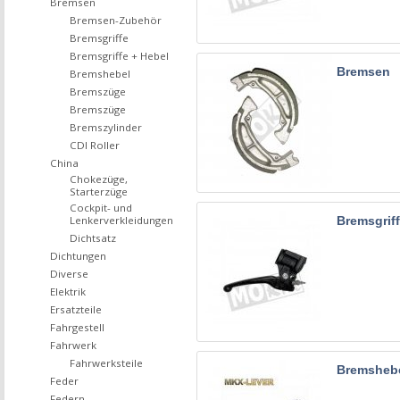
Bremsen
Bremsen-Zubehör
Bremsgriffe
Bremsgriffe + Hebel
Bremsen
Bremshebel
Bremszüge
Bremszüge
Bremszylinder
CDI Roller
China
Chokezüge,
Starterzüge
Cockpit- und
Lenkerverkleidungen
Bremsgrif
Dichtsatz
Dichtungen
Diverse
Elektrik
Ersatzteile
Fahrgestell
Fahrwerk
Fahrwerksteile
Bremsheb
Feder
Federn