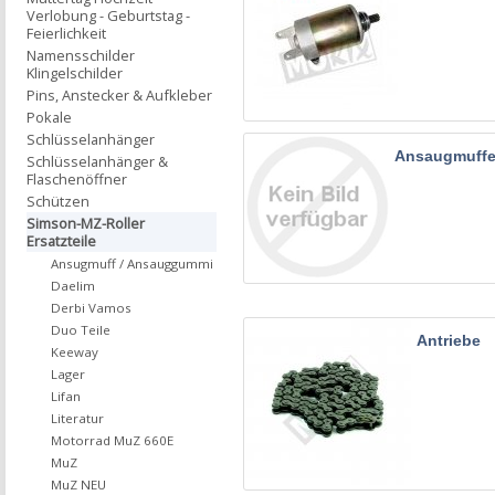
Verlobung - Geburtstag -
Feierlichkeit
Namensschilder
Klingelschilder
Pins, Anstecker & Aufkleber
Pokale
Schlüsselanhänger
Ansaugmuffe
Schlüsselanhänger &
Flaschenöffner
Schützen
Simson-MZ-Roller
Ersatzteile
Ansugmuff / Ansauggummi
Daelim
Derbi Vamos
Duo Teile
Antriebe
Keeway
Lager
Lifan
Literatur
Motorrad MuZ 660E
MuZ
MuZ NEU