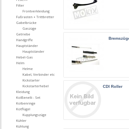
Filter
Frontverkleidung
Fußrasten + Trittbretter
Gabelbrücke
Gaszüge
Getriebe
Bremszüg
Handgriffe
Hauptständer
Hauptständer
Hebel-Gas
Helm
Helme
Kabel, Verbinder etc
Kickstarter
Kickstarterhebel
CDI Roller
Kleidung
KolBenelli - Set
Kolbenringe
Kotflügel
Kupplungszüge
Kühler
Kühlung