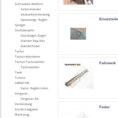
Schrauben-Muttern
Seitenständer
Sitzbankverkleidung
Ersatzteile
Spannungs- Regler
Spiegel
Stoßdämpfer
Sturzbügel, Bügel
Ständer Rep-Kits
Ständerfeder
Tacho
Tacho+Antriebee
Tacho+Tachowellen
Fahrwerk
Tachowellen
Tank
Tomos
VARIATOR
Vario- Reglerrollen
Vergaser
Vergaser-Kit
Verkleidung
Feder
Vorderradgabel
Werkzeug