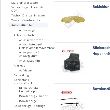
MZ-orginal Ersatzteil
Bekleidun
Simson orginal Ersatzteil
DDR
Tacho - Drehzahlmesser
Tassen / Werbeartikel
Automatikroller
Abdeckungen
Anlasser-Starter
Anlassermotoren
Ansauchstutzen/
Blinkersch
Einlasslamellem/Membrane
Ansaugmuffe /
Hupenknö
Ansauggummi
Anschlaggummi
Antriebe
Aufkleber
Bekleidung
Benzintank
Kraftstofftank
Blinkerschalter,
Bowdenz
Hupenknöpfe
Bowdenzug Zubehör
Bowdenzüge
Bowdenzüge - Seilzüge