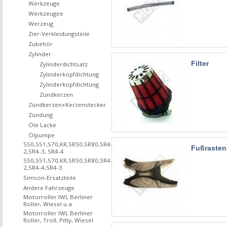
Werkzeuge
Werkzeugee
Werzeug
Zier-Verkleidungsteile
Zubehör
Zylinder
Filter
Zylinderdichtsatz
Zylinderkopfdichtung
Zylinderkopfdichtung
Zündkerzen
Zündkerzen+Kerzenstecker
Zündung
Öle Lacke
Ölpumpe
S50,S51,S70,KR,SR50,SR80,SR4-
Fußrasten 
2,SR4-3, SR4-4
S50,S51,S70,KR,SR50,SR80,SR4-
2,SR4-4,SR4-3
Simson-Ersatzteile
Andere Fahrzeuge
Motorroller IWL Berliner
Roller, Wiesel u.a.
Motorroller IWL Berliner
Roller, Troll, Pitty, Wiesel