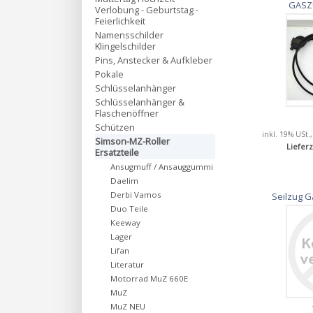
GASZ
Verlobung - Geburtstag -
Feierlichkeit
Namensschilder
Klingelschilder
Pins, Anstecker & Aufkleber
Pokale
Schlüsselanhänger
Schlüsselanhänger &
Flaschenöffner
Schützen
inkl. 19% USt.
Simson-MZ-Roller
Lieferz
Ersatzteile
Ansugmuff / Ansauggummi
Daelim
Derbi Vamos
Seilzug G
Duo Teile
Keeway
Lager
Lifan
Literatur
Motorrad MuZ 660E
MuZ
MuZ NEU