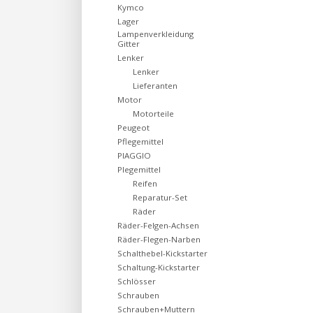
Kymco
Lager
Lampenverkleidung
Gitter
Lenker
Lenker
Lieferanten
Motor
Motorteile
Peugeot
Pflegemittel
PIAGGIO
Plegemittel
Reifen
Reparatur-Set
Räder
Räder-Felgen-Achsen
Räder-Flegen-Narben
Schalthebel-Kickstarter
Schaltung-Kickstarter
Schlösser
Schrauben
Schrauben+Muttern