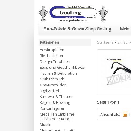
Euro-Pokale & Gravur-Shop Gosling
Mein 
Kategorien
Startseite
»
Simson-
Acryltrophäen
Blechschilder
Design Trophäen
Etuis und Geschenkboxen
Figuren & Dekoration
Grabschmuck
Gravurschilder
Jagd Artikel
Karneval & Theater
Seite 1
von 1
Kegeln & Bowling
Kontur Figuren
Medaillen Embleme
Ansicht als:
L
Halsbänder Kordel
Musik
Muttertag Hochzeit -