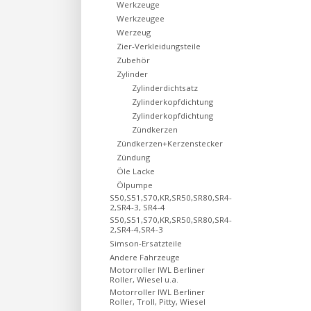
Werkzeuge
Werkzeugee
Werzeug
Zier-Verkleidungsteile
Zubehör
Zylinder
Zylinderdichtsatz
Zylinderkopfdichtung
Zylinderkopfdichtung
Zündkerzen
Zündkerzen+Kerzenstecker
Zündung
Öle Lacke
Ölpumpe
S50,S51,S70,KR,SR50,SR80,SR4-
2,SR4-3, SR4-4
S50,S51,S70,KR,SR50,SR80,SR4-
2,SR4-4,SR4-3
Simson-Ersatzteile
Andere Fahrzeuge
Motorroller IWL Berliner
Roller, Wiesel u.a.
Motorroller IWL Berliner
Roller, Troll, Pitty, Wiesel