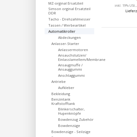
MZ-orginal Ersatzteil
inkl. 19% USt.
Simson orginal Ersatzteil
Lieferz
DDR
Tacho - Drehzahlmesser
Tassen / Werbeartikel
Automatikroller
Abdeckungen
Anlasser-Starter
Anlassermotoren
Ansauchstutzen/
Einlasslamellem/Membrane
Ansaugmuffe /
Ansauggummi
Anschlaggummi
Antriebe
Aufkleber
Bekleidung
Benzintank
Kraftstofftank
Blinkerschalter,
Hupenknöpfe
Bowdenzug Zubehör
Bowdenzüge
Bowdenzüge - Seilzüge