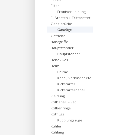
Filter
Frontverkleidung
Fußrasten + Trittbretter
Gabelbrücke
Gaszüge
Getriebe
Handgriffe
Hauptständer
Hauptständer
Hebel-Gas
Helm
Helme
Kabel, Verbinder etc
Kickstarter
Kickstarterhebel
Kleidung
KolBenelli - Set
Kolbenringe
Kotflügel
Kupplungszüge
Kühler
Kühlung