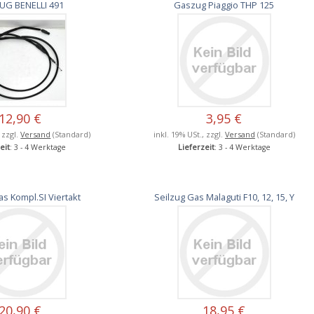
UG BENELLI 491
Gaszug Piaggio THP 125
12,90 €
3,95 €
, zzgl.
Versand
(Standard)
inkl. 19% USt., zzgl.
Versand
(Standard)
eit
: 3 - 4 Werktage
Lieferzeit
: 3 - 4 Werktage
as Kompl.SI Viertakt
Seilzug Gas Malaguti F10, 12, 15, Y
20,90 €
18,95 €