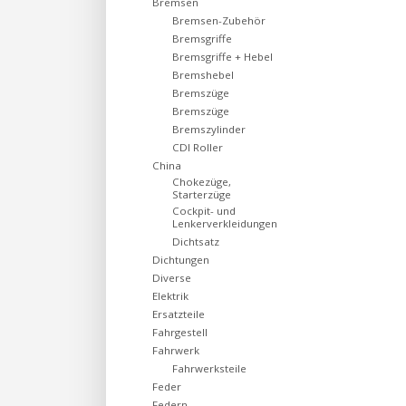
Bremsen
Bremsen-Zubehör
Bremsgriffe
Bremsgriffe + Hebel
Bremshebel
Bremszüge
Bremszüge
Bremszylinder
CDI Roller
China
Chokezüge,
Starterzüge
Cockpit- und
Lenkerverkleidungen
Dichtsatz
Dichtungen
Diverse
Elektrik
Ersatzteile
Fahrgestell
Fahrwerk
Fahrwerksteile
Feder
Federn