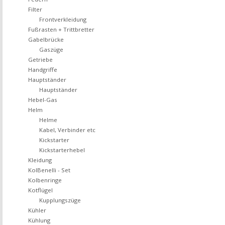
Filter
Frontverkleidung
Fußrasten + Trittbretter
Gabelbrücke
Gaszüge
Getriebe
Handgriffe
Hauptständer
Hauptständer
Hebel-Gas
Helm
Helme
Kabel, Verbinder etc
Kickstarter
Kickstarterhebel
Kleidung
KolBenelli - Set
Kolbenringe
Kotflügel
Kupplungszüge
Kühler
Kühlung