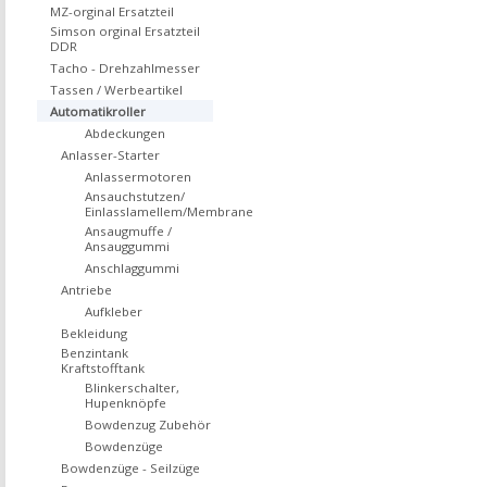
MZ-orginal Ersatzteil
Simson orginal Ersatzteil
DDR
Tacho - Drehzahlmesser
Tassen / Werbeartikel
Automatikroller
Abdeckungen
Anlasser-Starter
Anlassermotoren
Ansauchstutzen/
Einlasslamellem/Membrane
Ansaugmuffe /
Ansauggummi
Anschlaggummi
Antriebe
Aufkleber
Bekleidung
Benzintank
Kraftstofftank
Blinkerschalter,
Hupenknöpfe
Bowdenzug Zubehör
Bowdenzüge
Bowdenzüge - Seilzüge