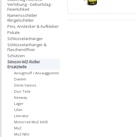
Verlobung - Geburtstag -
Feierlichkeit
Namensschilder
Klingelschilder
Pins, Anstecker & Aufkleber
Pokale
Schlüsselanhänger
Schlüsselanhänger &
Flaschenöffner
Schützen
Simson-MZ-Roller
Ersatzteile
Ansugmuff / Ansauggummi
Daelim
Derbi Vamos
Duo Teile
Keeway
Lager
Lifan
Literatur
Motorrad MuZ 660E
MuZ
MuZ NEU