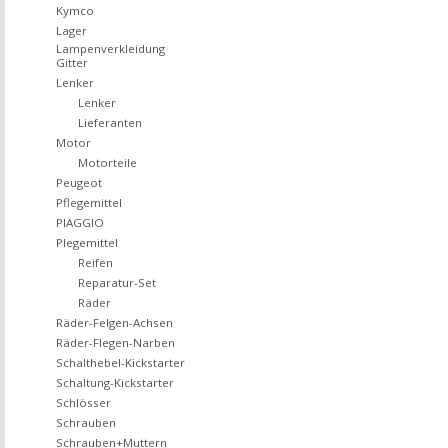
Kymco
Lager
Lampenverkleidung
Gitter
Lenker
Lenker
Lieferanten
Motor
Motorteile
Peugeot
Pflegemittel
PIAGGIO
Plegemittel
Reifen
Reparatur-Set
Räder
Räder-Felgen-Achsen
Räder-Flegen-Narben
Schalthebel-Kickstarter
Schaltung-Kickstarter
Schlösser
Schrauben
Schrauben+Muttern