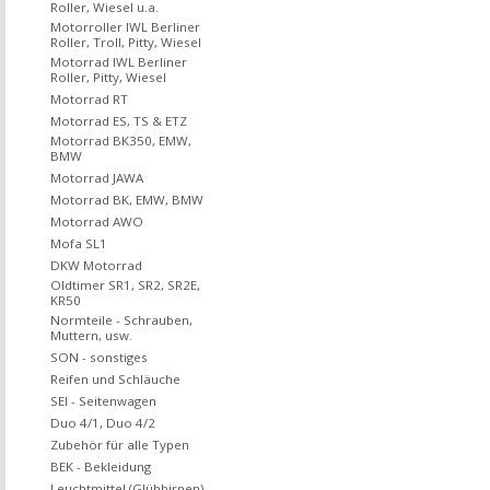
Roller, Wiesel u.a.
Motorroller IWL Berliner
Roller, Troll, Pitty, Wiesel
Motorrad IWL Berliner
Roller, Pitty, Wiesel
Motorrad RT
Motorrad ES, TS & ETZ
Motorrad BK350, EMW,
BMW
Motorrad JAWA
Motorrad BK, EMW, BMW
Motorrad AWO
Mofa SL1
DKW Motorrad
Oldtimer SR1, SR2, SR2E,
KR50
Normteile - Schrauben,
Muttern, usw.
SON - sonstiges
Reifen und Schläuche
SEI - Seitenwagen
Duo 4/1, Duo 4/2
Zubehör für alle Typen
BEK - Bekleidung
Leuchtmittel (Glühbirnen)