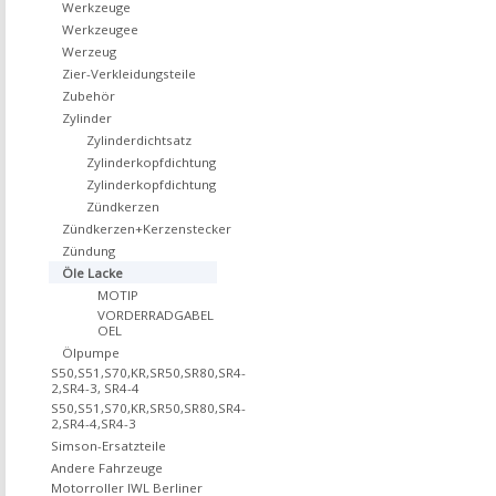
Werkzeuge
Werkzeugee
Werzeug
Zier-Verkleidungsteile
Zubehör
Zylinder
Zylinderdichtsatz
Zylinderkopfdichtung
Zylinderkopfdichtung
Zündkerzen
Zündkerzen+Kerzenstecker
Zündung
Öle Lacke
MOTIP
VORDERRADGABEL
OEL
Ölpumpe
S50,S51,S70,KR,SR50,SR80,SR4-
2,SR4-3, SR4-4
S50,S51,S70,KR,SR50,SR80,SR4-
2,SR4-4,SR4-3
Simson-Ersatzteile
Andere Fahrzeuge
Motorroller IWL Berliner