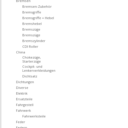
Bremsen
Bremsen-Zubehör
Bremsgriffe
Bremsgriffe + Hebel
Bremshebel
Bremszüge
Bremszüge
Bremszylinder
CDI Roller
China
Chokezüge,
Starterzüge
Cockpit- und
Lenkerverkleidungen
Dichtsatz
Dichtungen
Diverse
Elektrik
Ersatzteile
Fahrgestell
Fahrwerk
Fahrwerksteile
Feder
Federn