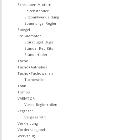
Schrauben-Muttern
Seitenständer
Sitzbankverkleidung
Spannungs- Regler
Spiegel
Stoßdämpfer
Sturzbügel, Bügel
Ständer Rep-Kits
Ständerfeder
Tacho
Tacho+Antriebee
Tacho+Tachowellen
Tachowellen
Tank
Tomos
VARIATOR
Vario- Reglerrollen
Vergaser
Vergaser-Kit
Verkleidung
Vorderradgabel
Werkzeug