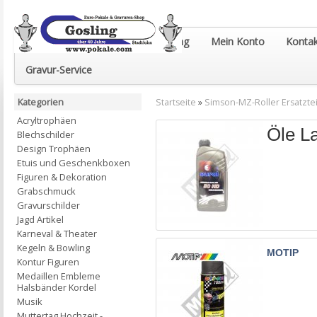
Euro-Pokale & Gravur-Shop Gosling
Mein Konto
Kontak
Gravur-Service
Kategorien
Startseite
»
Simson-MZ-Roller Ersatztei
Acryltrophäen
Öle L
Blechschilder
Design Trophäen
Etuis und Geschenkboxen
Figuren & Dekoration
Grabschmuck
Gravurschilder
Jagd Artikel
Karneval & Theater
Kegeln & Bowling
MOTIP
Kontur Figuren
Medaillen Embleme
Halsbänder Kordel
Musik
Muttertag Hochzeit -