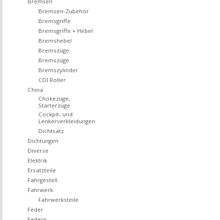
Bremsen
Bremsen-Zubehör
Bremsgriffe
Bremsgriffe + Hebel
Bremshebel
Bremszüge
Bremszüge
Bremszylinder
CDI Roller
China
Chokezüge,
Starterzüge
Cockpit- und
Lenkerverkleidungen
Dichtsatz
Dichtungen
Diverse
Elektrik
Ersatzteile
Fahrgestell
Fahrwerk
Fahrwerksteile
Feder
Federn