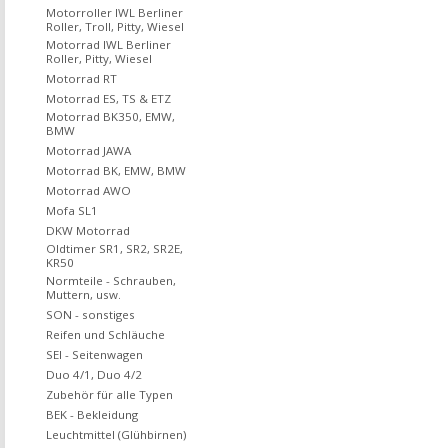
Motorroller IWL Berliner
Roller, Troll, Pitty, Wiesel
Motorrad IWL Berliner
Roller, Pitty, Wiesel
Motorrad RT
Motorrad ES, TS & ETZ
Motorrad BK350, EMW,
BMW
Motorrad JAWA
Motorrad BK, EMW, BMW
Motorrad AWO
Mofa SL1
DKW Motorrad
Oldtimer SR1, SR2, SR2E,
KR50
Normteile - Schrauben,
Muttern, usw.
SON - sonstiges
Reifen und Schläuche
SEI - Seitenwagen
Duo 4/1, Duo 4/2
Zubehör für alle Typen
BEK - Bekleidung
Leuchtmittel (Glühbirnen)