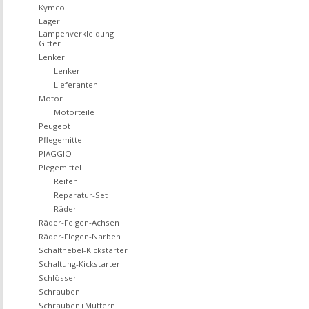
Kymco
Lager
Lampenverkleidung
Gitter
Lenker
Lenker
Lieferanten
Motor
Motorteile
Peugeot
Pflegemittel
PIAGGIO
Plegemittel
Reifen
Reparatur-Set
Räder
Räder-Felgen-Achsen
Räder-Flegen-Narben
Schalthebel-Kickstarter
Schaltung-Kickstarter
Schlösser
Schrauben
Schrauben+Muttern