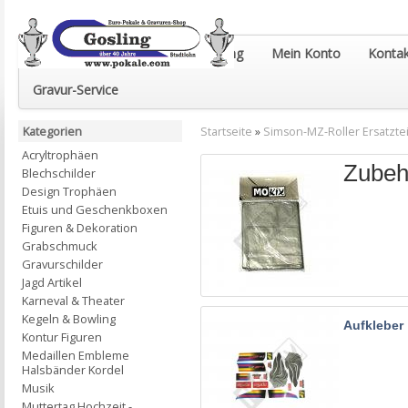
Euro-Pokale & Gravur-Shop Gosling
Mein Konto
Kontak
Gravur-Service
Kategorien
Startseite
»
Simson-MZ-Roller Ersatztei
Acryltrophäen
Zubeh
Blechschilder
Design Trophäen
Etuis und Geschenkboxen
Figuren & Dekoration
Grabschmuck
Gravurschilder
Jagd Artikel
Karneval & Theater
Kegeln & Bowling
Aufkleber
Kontur Figuren
Medaillen Embleme
Halsbänder Kordel
Musik
Muttertag Hochzeit -