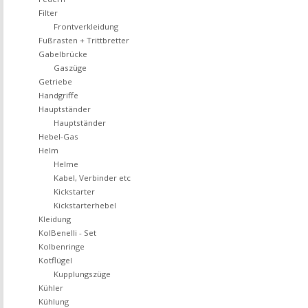
Filter
Frontverkleidung
Fußrasten + Trittbretter
Gabelbrücke
Gaszüge
Getriebe
Handgriffe
Hauptständer
Hauptständer
Hebel-Gas
Helm
Helme
Kabel, Verbinder etc
Kickstarter
Kickstarterhebel
Kleidung
KolBenelli - Set
Kolbenringe
Kotflügel
Kupplungszüge
Kühler
Kühlung