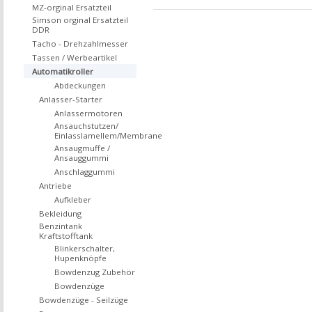
MZ-orginal Ersatzteil
Simson orginal Ersatzteil
DDR
Tacho - Drehzahlmesser
Tassen / Werbeartikel
Automatikroller
Abdeckungen
Anlasser-Starter
Anlassermotoren
Ansauchstutzen/
Einlasslamellem/Membrane
Ansaugmuffe /
Ansauggummi
Anschlaggummi
Antriebe
Aufkleber
Bekleidung
Benzintank
Kraftstofftank
Blinkerschalter,
Hupenknöpfe
Bowdenzug Zubehör
Bowdenzüge
Bowdenzüge - Seilzüge