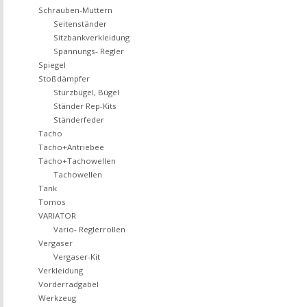
Schrauben-Muttern
Seitenständer
Sitzbankverkleidung
Spannungs- Regler
Spiegel
Stoßdämpfer
Sturzbügel, Bügel
Ständer Rep-Kits
Ständerfeder
Tacho
Tacho+Antriebee
Tacho+Tachowellen
Tachowellen
Tank
Tomos
VARIATOR
Vario- Reglerrollen
Vergaser
Vergaser-Kit
Verkleidung
Vorderradgabel
Werkzeug