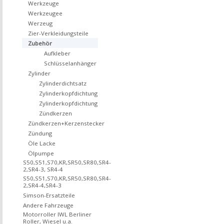
Werkzeuge
Werkzeugee
Werzeug
Zier-Verkleidungsteile
Zubehör
Aufkleber
Schlüsselanhänger
Zylinder
Zylinderdichtsatz
Zylinderkopfdichtung
Zylinderkopfdichtung
Zündkerzen
Zündkerzen+Kerzenstecker
Zündung
Öle Lacke
Ölpumpe
S50,S51,S70,KR,SR50,SR80,SR4-
2,SR4-3, SR4-4
S50,S51,S70,KR,SR50,SR80,SR4-
2,SR4-4,SR4-3
Simson-Ersatzteile
Andere Fahrzeuge
Motorroller IWL Berliner
Roller, Wiesel u.a.