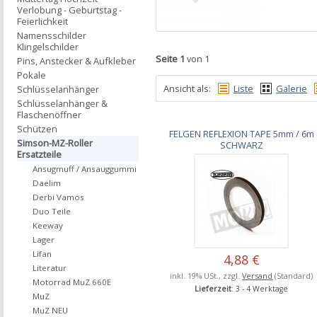
Verlobung - Geburtstag -
Feierlichkeit
Namensschilder
Klingelschilder
Seite 1
von 1
Pins, Anstecker & Aufkleber
Pokale
Ansicht als:
Liste
Galerie
Schlüsselanhänger
Schlüsselanhänger &
Flaschenöffner
Schützen
FELGEN REFLEXION TAPE 5mm / 6m
Simson-MZ-Roller
SCHWARZ
Ersatzteile
Ansugmuff / Ansauggummi
Daelim
Derbi Vamos
Duo Teile
Keeway
Lager
Lifan
4,88 €
Literatur
inkl. 19% USt., zzgl.
Versand
(Standard)
Motorrad MuZ 660E
Lieferzeit
: 3 - 4 Werktage
MuZ
MuZ NEU