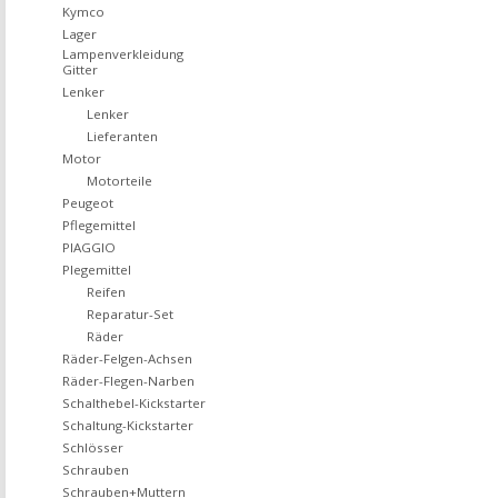
Kymco
Lager
Lampenverkleidung
Gitter
Lenker
Lenker
Lieferanten
Motor
Motorteile
Peugeot
Pflegemittel
PIAGGIO
Plegemittel
Reifen
Reparatur-Set
Räder
Räder-Felgen-Achsen
Räder-Flegen-Narben
Schalthebel-Kickstarter
Schaltung-Kickstarter
Schlösser
Schrauben
Schrauben+Muttern