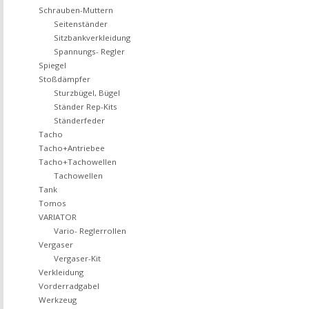
Schrauben-Muttern
Seitenständer
Sitzbankverkleidung
Spannungs- Regler
Spiegel
Stoßdämpfer
Sturzbügel, Bügel
Ständer Rep-Kits
Ständerfeder
Tacho
Tacho+Antriebee
Tacho+Tachowellen
Tachowellen
Tank
Tomos
VARIATOR
Vario- Reglerrollen
Vergaser
Vergaser-Kit
Verkleidung
Vorderradgabel
Werkzeug