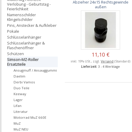
Abzieher 24x15 Rechtsgewinde
Verlobung - Geburtstag -
außen
Feierlichkeit
Namensschilder
Klingelschilder
Pins, Anstecker & Aufkleber
Pokale
Schlüsselanhänger
Schlüsselanhänger &
Flaschenöffner
Schützen
11,10 €
Simson-MZ-Roller
inkl. 19% USt., zzgl.
Versand
(Standard)
Ersatzteile
Lieferzeit
: 3 - 4 Werktage
Ansugmuff / Ansauggummi
Daelim
Derbi Vamos
Duo Teile
Keeway
Lager
Lifan
Literatur
Motorrad MuZ 660E
MuZ
MuZ NEU