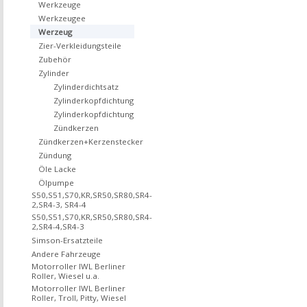
Werkzeuge
Werkzeugee
Werzeug
Zier-Verkleidungsteile
Zubehör
Zylinder
Zylinderdichtsatz
Zylinderkopfdichtung
Zylinderkopfdichtung
Zündkerzen
Zündkerzen+Kerzenstecker
Zündung
Öle Lacke
Ölpumpe
S50,S51,S70,KR,SR50,SR80,SR4-
2,SR4-3, SR4-4
S50,S51,S70,KR,SR50,SR80,SR4-
2,SR4-4,SR4-3
Simson-Ersatzteile
Andere Fahrzeuge
Motorroller IWL Berliner
Roller, Wiesel u.a.
Motorroller IWL Berliner
Roller, Troll, Pitty, Wiesel