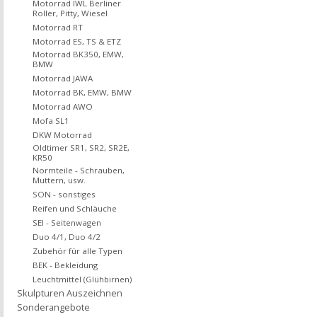
Motorrad IWL Berliner
Roller, Pitty, Wiesel
Motorrad RT
Motorrad ES, TS & ETZ
Motorrad BK350, EMW,
BMW
Motorrad JAWA
Motorrad BK, EMW, BMW
Motorrad AWO
Mofa SL1
DKW Motorrad
Oldtimer SR1, SR2, SR2E,
KR50
Normteile - Schrauben,
Muttern, usw.
SON - sonstiges
Reifen und Schläuche
SEI - Seitenwagen
Duo 4/1, Duo 4/2
Zubehör für alle Typen
BEK - Bekleidung
Leuchtmittel (Glühbirnen)
Skulpturen Auszeichnen
Sonderangebote