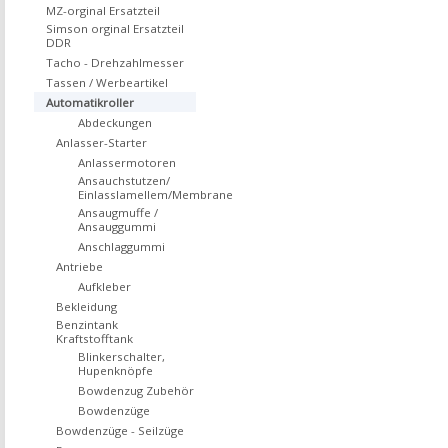
MZ-orginal Ersatzteil
Simson orginal Ersatzteil
DDR
Tacho - Drehzahlmesser
Tassen / Werbeartikel
Automatikroller
Abdeckungen
Anlasser-Starter
Anlassermotoren
Ansauchstutzen/
Einlasslamellem/Membrane
Ansaugmuffe /
Ansauggummi
Anschlaggummi
Antriebe
Aufkleber
Bekleidung
Benzintank
Kraftstofftank
Blinkerschalter,
Hupenknöpfe
Bowdenzug Zubehör
Bowdenzüge
Bowdenzüge - Seilzüge