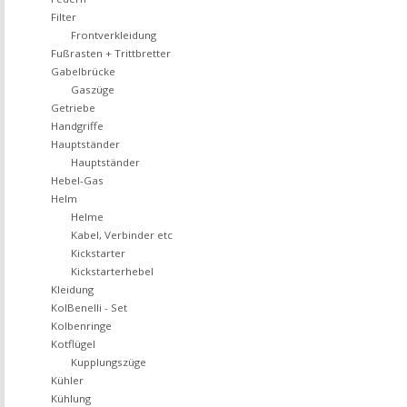
Filter
Frontverkleidung
Fußrasten + Trittbretter
Gabelbrücke
Gaszüge
Getriebe
Handgriffe
Hauptständer
Hauptständer
Hebel-Gas
Helm
Helme
Kabel, Verbinder etc
Kickstarter
Kickstarterhebel
Kleidung
KolBenelli - Set
Kolbenringe
Kotflügel
Kupplungszüge
Kühler
Kühlung