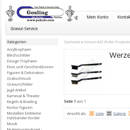
Euro-Pokale & Gravur-Shop Gosling
Mein Konto
Kontak
Gravur-Service
Kategorien
Startseite
»
Simson-MZ-Roller Ersatztei
Acryltrophäen
Werz
Blechschilder
Design Trophäen
Etuis und Geschenkboxen
Figuren & Dekoration
Grabschmuck
Gravurschilder
Jagd Artikel
Karneval & Theater
Seite 1
von 1
Kegeln & Bowling
Kontur Figuren
Medaillen Embleme
Ansicht als:
Liste
Galerie
Halsbänder Kordel
Musik
Muttertag Hochzeit -