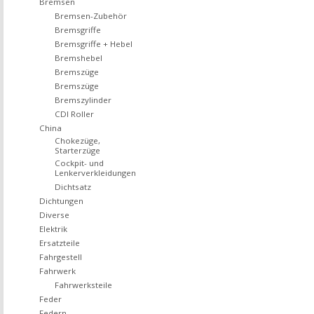
Bremsen
Bremsen-Zubehör
Bremsgriffe
Bremsgriffe + Hebel
Bremshebel
Bremszüge
Bremszüge
Bremszylinder
CDI Roller
China
Chokezüge,
Starterzüge
Cockpit- und
Lenkerverkleidungen
Dichtsatz
Dichtungen
Diverse
Elektrik
Ersatzteile
Fahrgestell
Fahrwerk
Fahrwerksteile
Feder
Federn