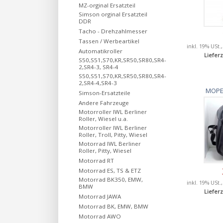
MZ-orginal Ersatzteil
Simson orginal Ersatzteil
DDR
Tacho - Drehzahlmesser
Tassen / Werbeartikel
inkl. 19% USt.
Automatikroller
Lieferz
S50,S51,S70,KR,SR50,SR80,SR4-
2,SR4-3, SR4-4
S50,S51,S70,KR,SR50,SR80,SR4-
2,SR4-4,SR4-3
MOPE
Simson-Ersatzteile
Andere Fahrzeuge
Motorroller IWL Berliner
Roller, Wiesel u.a.
Motorroller IWL Berliner
Roller, Troll, Pitty, Wiesel
Motorrad IWL Berliner
Roller, Pitty, Wiesel
Motorrad RT
Motorrad ES, TS & ETZ
Motorrad BK350, EMW,
inkl. 19% USt.
BMW
Lieferz
Motorrad JAWA
Motorrad BK, EMW, BMW
Motorrad AWO