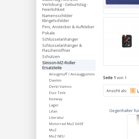
Verlobung - Geburtstag -
Feierlichkeit
Namensschilder
Klingelschilder
Pins, Anstecker & Aufkleber
Pokale
Schlüsselanhänger
Schlüsselanhänger &
Flaschenöffner
Schützen
Simson-MZ-Roller
Ersatzteile
Ansugmuff / Ansauggummi
Seite 1
von 1
Daelim
Derbi Vamos
Ansicht als:
L
Duo Teile
Keeway
Lager
Gegenhalter für
Lifan
Literatur
Motorrad MuZ 660E
MuZ
MuZ NEU