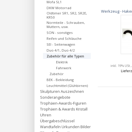
Mofa SL1
DKW Motorrad
Werkzeug - Haken
Oldtimer SR1, SR2, SR2E,
KR50
Normteile - Schrauben,
Muttern, usw.
SON - sonstiges
Reifen und Schläuche
SEI - Seitenwagen
Duo 4/1, Duo 4/2
Zubehör für alle Typen
Elektrik
inkl. 19% USt.
Fahrwerk
Lieferz
Zubehör
BEK - Bekleidung
Leuchtmittel (Glühbirnen)
Skulpturen Auszeichnen
Sonderangebote
Trophäen-Awards-Figuren
Trophäen & Awards Kristall
Uhren
Übergabeschlüssel
Wandtafeln Urkunden Bilder