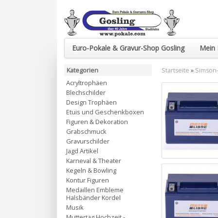
Euro-Pokale & Gravur-Shop Gosling
Mein 
Kategorien
Startseite
»
Simson-
Acryltrophäen
Blechschilder
Design Trophäen
Etuis und Geschenkboxen
Figuren & Dekoration
Grabschmuck
Gravurschilder
Jagd Artikel
Karneval & Theater
Kegeln & Bowling
Kontur Figuren
Medaillen Embleme
Halsbänder Kordel
Musik
Muttertag Hochzeit -