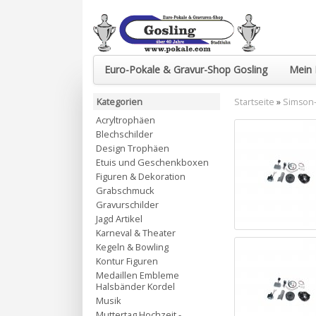
Euro-Pokale & Gravur-Shop Gosling
Mein 
Kategorien
Startseite
»
Simson-
Acryltrophäen
Blechschilder
Design Trophäen
Etuis und Geschenkboxen
Figuren & Dekoration
Grabschmuck
Gravurschilder
Jagd Artikel
Karneval & Theater
Kegeln & Bowling
Kontur Figuren
Medaillen Embleme
Halsbänder Kordel
Musik
Muttertag Hochzeit -