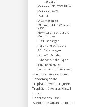
Zubehör
Motorrad BK, EMW, BMW
Motorrad AWO
Mofa SL1
DKW Motorrad
Oldtimer SR1, SR2, SR2E,
KR50
Normteile - Schrauben,
Muttern, usw.
SON - sonstiges
Reifen und Schläuche
SEI - Seitenwagen
Duo 4/1, Duo 4/2
Zubehör für alle Typen
BEK - Bekleidung
Leuchtmittel (Glühbirnen)
Skulpturen Auszeichnen
Sonderangebote
Trophäen-Awards-Figuren
Trophäen & Awards Kristall
Uhren
Übergabeschlüssel
Wandtafeln Urkunden Bilder