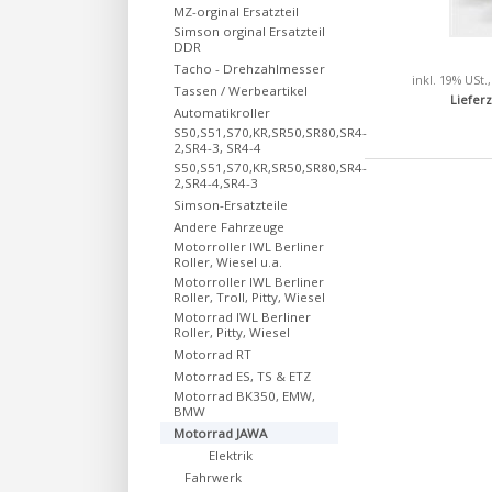
MZ-orginal Ersatzteil
Simson orginal Ersatzteil
DDR
Tacho - Drehzahlmesser
inkl. 19% USt.
Tassen / Werbeartikel
Lieferz
Automatikroller
S50,S51,S70,KR,SR50,SR80,SR4-
2,SR4-3, SR4-4
S50,S51,S70,KR,SR50,SR80,SR4-
2,SR4-4,SR4-3
Simson-Ersatzteile
Andere Fahrzeuge
Motorroller IWL Berliner
Roller, Wiesel u.a.
Motorroller IWL Berliner
Roller, Troll, Pitty, Wiesel
Motorrad IWL Berliner
Roller, Pitty, Wiesel
Motorrad RT
Motorrad ES, TS & ETZ
Motorrad BK350, EMW,
BMW
Motorrad JAWA
Elektrik
Fahrwerk