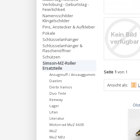
Verlobung - Geburtstag -
Feierlichkeit
Namensschilder
Klingelschilder
Pins, Anstecker & Aufkleber
Pokale
Schlüsselanhänger
Schlüsselanhänger &
Flaschenöffner
Schützen
Simson-MZ-Roller
Ersatzteile
Seite 1
von 1
Ansugmuff / Ansauggummi
Daelim
Ansicht als:
L
Derbi Vamos
Duo Teile
Keeway
Öls
Lager
Lifan
Literatur
Motorrad MuZ 660E
MuZ
MuZ NEU