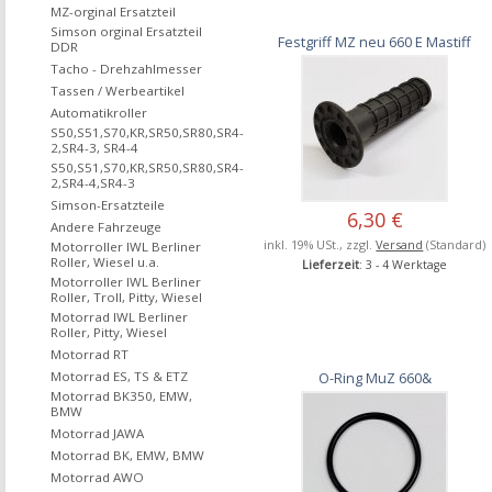
MZ-orginal Ersatzteil
Simson orginal Ersatzteil
Festgriff MZ neu 660 E Mastiff
DDR
Tacho - Drehzahlmesser
Tassen / Werbeartikel
Automatikroller
S50,S51,S70,KR,SR50,SR80,SR4-
2,SR4-3, SR4-4
S50,S51,S70,KR,SR50,SR80,SR4-
2,SR4-4,SR4-3
Simson-Ersatzteile
6,30 €
Andere Fahrzeuge
inkl. 19% USt., zzgl.
Versand
(Standard)
Motorroller IWL Berliner
Roller, Wiesel u.a.
Lieferzeit
: 3 - 4 Werktage
Motorroller IWL Berliner
Roller, Troll, Pitty, Wiesel
Motorrad IWL Berliner
Roller, Pitty, Wiesel
Motorrad RT
Motorrad ES, TS & ETZ
O-Ring MuZ 660&
Motorrad BK350, EMW,
BMW
Motorrad JAWA
Motorrad BK, EMW, BMW
Motorrad AWO