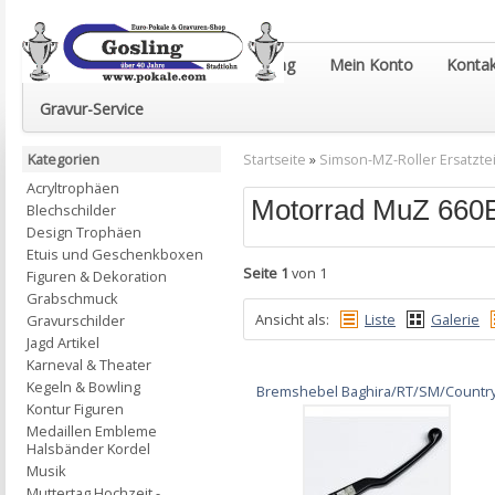
Euro-Pokale & Gravur-Shop Gosling
Mein Konto
Kontak
Gravur-Service
Kategorien
Startseite
»
Simson-MZ-Roller Ersatztei
Acryltrophäen
Motorrad MuZ 660
Blechschilder
Design Trophäen
Etuis und Geschenkboxen
Seite 1
von 1
Figuren & Dekoration
Grabschmuck
Ansicht als:
Liste
Galerie
Gravurschilder
Jagd Artikel
Karneval & Theater
Kegeln & Bowling
Bremshebel Baghira/RT/SM/Countr
Kontur Figuren
Medaillen Embleme
Halsbänder Kordel
Musik
Muttertag Hochzeit -