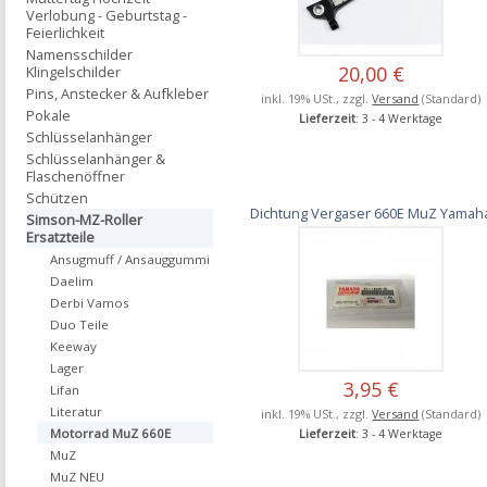
Verlobung - Geburtstag -
Feierlichkeit
Namensschilder
20,00 €
Klingelschilder
Pins, Anstecker & Aufkleber
inkl. 19% USt., zzgl.
Versand
(Standard)
Pokale
Lieferzeit
: 3 - 4 Werktage
Schlüsselanhänger
Schlüsselanhänger &
Flaschenöffner
Schützen
Dichtung Vergaser 660E MuZ Yamah
Simson-MZ-Roller
Ersatzteile
Ansugmuff / Ansauggummi
Daelim
Derbi Vamos
Duo Teile
Keeway
Lager
3,95 €
Lifan
Literatur
inkl. 19% USt., zzgl.
Versand
(Standard)
Motorrad MuZ 660E
Lieferzeit
: 3 - 4 Werktage
MuZ
MuZ NEU