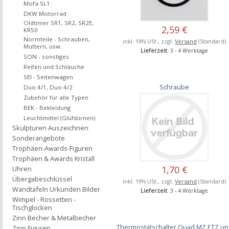
Mofa SL1
DKW Motorrad
Oldtimer SR1, SR2, SR2E,
2,59 €
KR50
Normteile - Schrauben,
inkl. 19% USt., zzgl.
Versand
(Standard)
Muttern, usw.
Lieferzeit
: 3 - 4 Werktage
SON - sonstiges
Reifen und Schläuche
SEI - Seitenwagen
Schraube
Duo 4/1, Duo 4/2
Zubehör für alle Typen
BEK - Bekleidung
Leuchtmittel (Glühbirnen)
Skulpturen Auszeichnen
Sonderangebote
Trophäen-Awards-Figuren
Trophäen & Awards Kristall
1,70 €
Uhren
Übergabeschlüssel
inkl. 19% USt., zzgl.
Versand
(Standard)
Wandtafeln Urkunden Bilder
Lieferzeit
: 3 - 4 Werktage
Wimpel - Rossetten -
Tischglocken
Zinn Becher & Metalbecher
Thermostatschalter Quad MZ ETZ u
Zinn Figuren