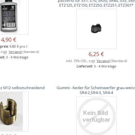
passend für S51, S70, SR50, SR80, S53, S83
ETZ125, ETZ150, ETZ250, ETZ251, ETZ301*
4,90 €
preis:
9,80 € pro l
, zzgl.
Versand
(Standard)
6,25 €
eit
: 3 - 4 Werktage
inkl. 19% USt., zzgl.
Versand
(Standard)
Lieferzeit
: 3 - 4 Werktage
z M12 selbstschneidend
Gummi - Keder für Scheinwerfer grau-weis
SR4-2,SR4-3, SR4-4