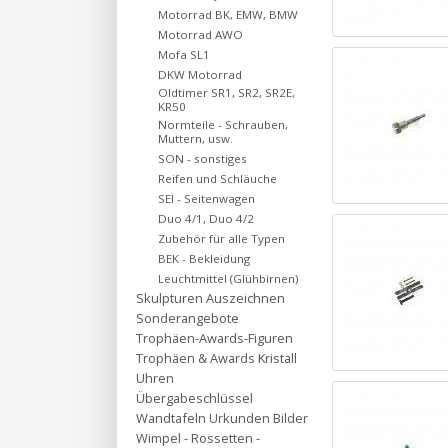
Motorrad BK, EMW, BMW
Motorrad AWO
Mofa SL1
DKW Motorrad
Oldtimer SR1, SR2, SR2E,
KR50
Normteile - Schrauben,
Muttern, usw.
SON - sonstiges
Reifen und Schläuche
SEI - Seitenwagen
Duo 4/1, Duo 4/2
Zubehör für alle Typen
BEK - Bekleidung
Leuchtmittel (Glühbirnen)
Skulpturen Auszeichnen
Sonderangebote
Trophäen-Awards-Figuren
Trophäen & Awards Kristall
Uhren
Übergabeschlüssel
Wandtafeln Urkunden Bilder
Wimpel - Rossetten -