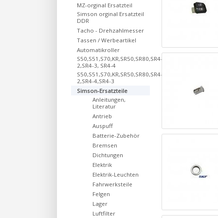
MZ-orginal Ersatzteil
Simson orginal Ersatzteil
DDR
Tacho - Drehzahlmesser
Tassen / Werbeartikel
Automatikroller
S50,S51,S70,KR,SR50,SR80,SR4-
2,SR4-3, SR4-4
S50,S51,S70,KR,SR50,SR80,SR4-
2,SR4-4,SR4-3
Simson-Ersatzteile
Anleitungen,
Literatur
Antrieb
Auspuff
Batterie-Zubehör
Bremsen
Dichtungen
Elektrik
Elektrik-Leuchten
Fahrwerksteile
Felgen
Lager
Luftfilter