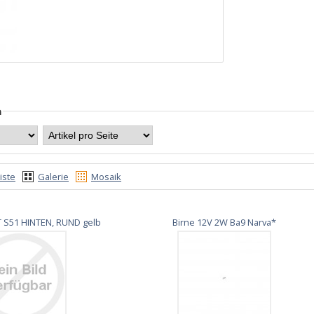
n
iste
Galerie
Mosaik
 S51 HINTEN, RUND gelb
Birne 12V 2W Ba9 Narva*