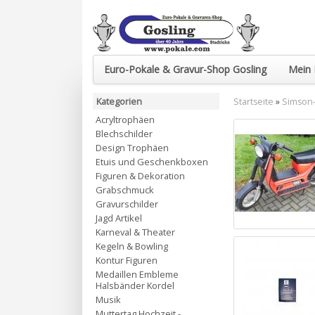
Euro-Pokale & Gravur-Shop Gosling
Mein 
Kategorien
Startseite
»
Simson-
Acryltrophäen
Blechschilder
Design Trophäen
Etuis und Geschenkboxen
Figuren & Dekoration
Grabschmuck
Gravurschilder
Jagd Artikel
Karneval & Theater
Kegeln & Bowling
Kontur Figuren
Medaillen Embleme
Halsbänder Kordel
Musik
Muttertag Hochzeit -