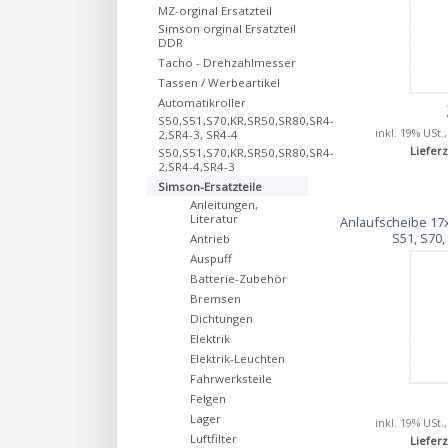
MZ-orginal Ersatzteil
Simson orginal Ersatzteil
DDR
Tacho - Drehzahlmesser
Tassen / Werbeartikel
Automatikroller
S50,S51,S70,KR,SR50,SR80,SR4-
inkl. 19% USt.
2,SR4-3, SR4-4
Lieferz
S50,S51,S70,KR,SR50,SR80,SR4-
2,SR4-4,SR4-3
Simson-Ersatzteile
Anleitungen,
Literatur
Anlaufscheibe 17x
S51, S70,
Antrieb
Auspuff
Batterie-Zubehör
Bremsen
Dichtungen
Elektrik
Elektrik-Leuchten
Fahrwerksteile
Felgen
Lager
inkl. 19% USt.
Luftfilter
Lieferz