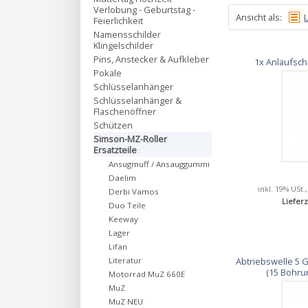
Verlobung - Geburtstag -
Ansicht als:
L
Feierlichkeit
Namensschilder
Klingelschilder
Pins, Anstecker & Aufkleber
1x Anlaufsch
Pokale
Schlüsselanhänger
Schlüsselanhänger &
Flaschenöffner
Schützen
Simson-MZ-Roller
Ersatzteile
Ansugmuff / Ansauggummi
Daelim
inkl. 19% USt.
Derbi Vamos
Lieferz
Duo Teile
Keeway
Lager
Lifan
Abtriebswelle 5 G
Literatur
(15 Bohru
Motorrad MuZ 660E
MuZ
MuZ NEU