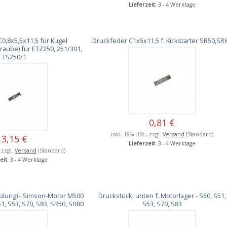
Lieferzeit
: 3 - 4 Werktage
0,8x5,5x11,5 für Kugel
Druckfeder C1x5x11,5 f. Kickstarter SR50,SR
hraube) für ETZ250, 251/301,
TS250/1
0,81 €
inkl. 19% USt., zzgl.
Versand
(Standard)
3,15 €
Lieferzeit
: 3 - 4 Werktage
, zzgl.
Versand
(Standard)
eit
: 3 - 4 Werktage
plung) - Simson-Motor M500
Druckstück, unten f. Motorlager - S50, S51,
51, S53, S70, S83, SR50, SR80
S53, S70, S83