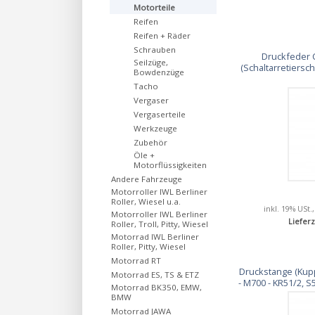
Motorteile
Reifen
Reifen + Räder
Schrauben
Druckfeder C
Seilzüge,
(Schaltarretiersc
Bowdenzüge
Tacho
Vergaser
Vergaserteile
Werkzeuge
Zubehör
Öle +
Motorflüssigkeiten
Andere Fahrzeuge
Motorroller IWL Berliner
Roller, Wiesel u.a.
inkl. 19% USt.
Motorroller IWL Berliner
Lieferz
Roller, Troll, Pitty, Wiesel
Motorrad IWL Berliner
Roller, Pitty, Wiesel
Motorrad RT
Druckstange (Kup
Motorrad ES, TS & ETZ
- M700 - KR51/2, S
Motorrad BK350, EMW,
BMW
Motorrad JAWA