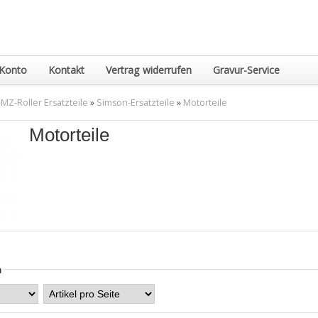
Konto
Kontakt
Vertrag widerrufen
Gravur-Service
MZ-Roller Ersatzteile
»
Simson-Ersatzteile
»
Motorteile
Motorteile
n