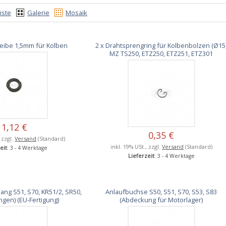
iste
Galerie
Mosaik
eibe 1,5mm für Kolben
2 x Drahtsprengring für Kolbenbolzen (Ø15
MZ TS250, ETZ250, ETZ251, ETZ301
1,12 €
0,35 €
, zzgl.
Versand
(Standard)
inkl. 19% USt., zzgl.
Versand
(Standard)
eit
: 3 - 4 Werktage
Lieferzeit
: 3 - 4 Werktage
ang S51, S70, KR51/2, SR50,
Anlaufbuchse S50, S51, S70, S53, S83
ngen) (EU-Fertigung)
(Abdeckung für Motorlager)