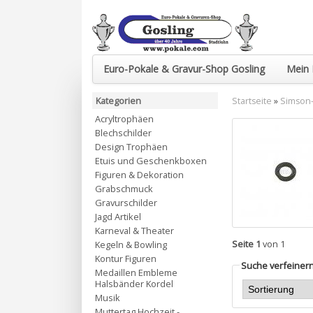
Euro-Pokale & Gravur-Shop Gosling
Mein 
Kategorien
Startseite
»
Simson-
Acryltrophäen
Blechschilder
Design Trophäen
Etuis und Geschenkboxen
Figuren & Dekoration
Grabschmuck
Gravurschilder
Jagd Artikel
Karneval & Theater
Seite 1
von 1
Kegeln & Bowling
Kontur Figuren
Suche verfeiner
Medaillen Embleme
Halsbänder Kordel
Musik
Muttertag Hochzeit -