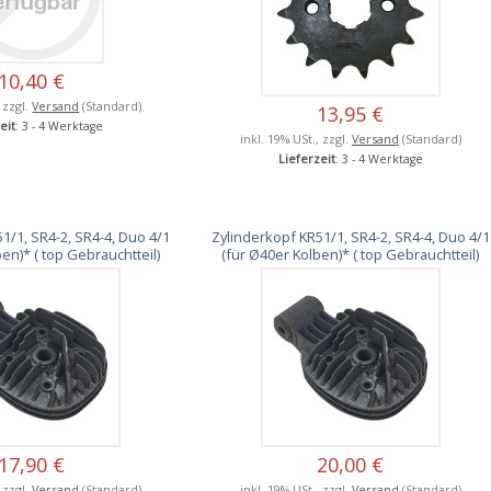
10,40 €
, zzgl.
Versand
(Standard)
13,95 €
eit
: 3 - 4 Werktage
inkl. 19% USt., zzgl.
Versand
(Standard)
Lieferzeit
: 3 - 4 Werktage
1/1, SR4-2, SR4-4, Duo 4/1
Zylinderkopf KR51/1, SR4-2, SR4-4, Duo 4/1
en)* ( top Gebrauchtteil)
(für Ø40er Kolben)* ( top Gebrauchtteil)
17,90 €
20,00 €
, zzgl.
Versand
(Standard)
inkl. 19% USt., zzgl.
Versand
(Standard)