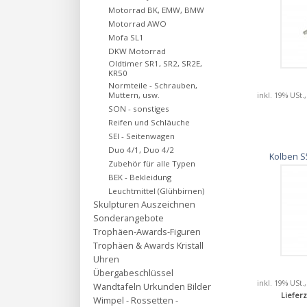
Motorrad BK, EMW, BMW
Motorrad AWO
Mofa SL1
DKW Motorrad
Oldtimer SR1, SR2, SR2E,
KR50
Normteile - Schrauben,
inkl. 19% USt.
Muttern, usw.
SON - sonstiges
Reifen und Schläuche
SEI - Seitenwagen
Duo 4/1, Duo 4/2
Kolben S
Zubehör für alle Typen
BEK - Bekleidung
Leuchtmittel (Glühbirnen)
Skulpturen Auszeichnen
Sonderangebote
Trophäen-Awards-Figuren
Trophäen & Awards Kristall
Uhren
Übergabeschlüssel
inkl. 19% USt.
Wandtafeln Urkunden Bilder
Lieferz
Wimpel - Rossetten -