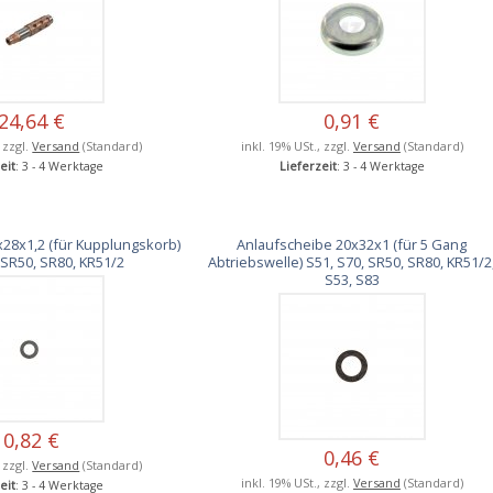
24,64 €
0,91 €
, zzgl.
Versand
(Standard)
inkl. 19% USt., zzgl.
Versand
(Standard)
eit
: 3 - 4 Werktage
Lieferzeit
: 3 - 4 Werktage
28x1,2 (für Kupplungskorb)
Anlaufscheibe 20x32x1 (für 5 Gang
 SR50, SR80, KR51/2
Abtriebswelle) S51, S70, SR50, SR80, KR51/2
S53, S83
0,82 €
0,46 €
, zzgl.
Versand
(Standard)
inkl. 19% USt., zzgl.
Versand
(Standard)
eit
: 3 - 4 Werktage