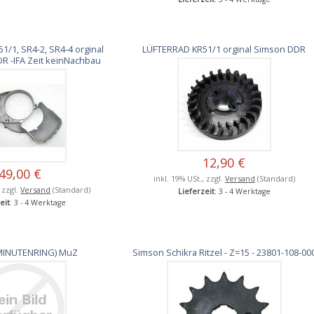
1/1, SR4-2, SR4-4 orginal
LÜFTERRAD KR51/1 orginal Simson DDR
R -IFA Zeit keinNachbau
12,90 €
49,00 €
inkl. 19% USt., zzgl.
Versand
(Standard)
, zzgl.
Versand
(Standard)
Lieferzeit
: 3 - 4 Werktage
eit
: 3 - 4 Werktage
(MINUTENRING) MuZ
Simson Schikra Ritzel - Z=15 - 23801-108-00