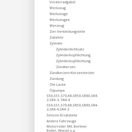
Vorderradgabel
Werkzeug
Werkzeuge
Werkzeugee
Werzeug
Zier-Verkleidungsteile
Zubehör
Zylinder
Zylinderdichtsatz
Zylinderkopfdichtung
Zylinderkopfdichtung
Zündkerzen
Zündkerzen+Kerzenstecker
Zündung
Öle Lacke
Ölpumpe
S50,S51,S70,KR,SR50,SR80,SR4-
2,SR4-3, SR4-4
S50,S51,S70,KR,SR50,SR80,SR4-
2,SR4-4,SR4-3
Simson-Ersatzteile
Andere Fahrzeuge
Motorroller IWL Berliner
Roller, Wiesel u.a.