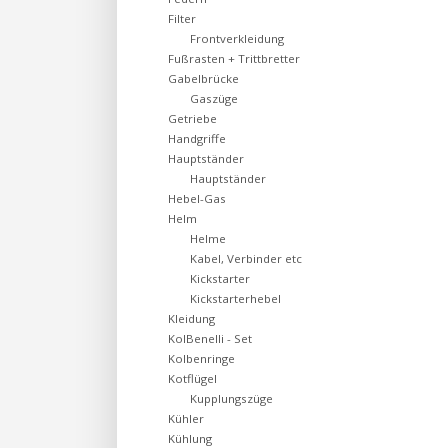
Filter
Frontverkleidung
Fußrasten + Trittbretter
Gabelbrücke
Gaszüge
Getriebe
Handgriffe
Hauptständer
Hauptständer
Hebel-Gas
Helm
Helme
Kabel, Verbinder etc
Kickstarter
Kickstarterhebel
Kleidung
KolBenelli - Set
Kolbenringe
Kotflügel
Kupplungszüge
Kühler
Kühlung