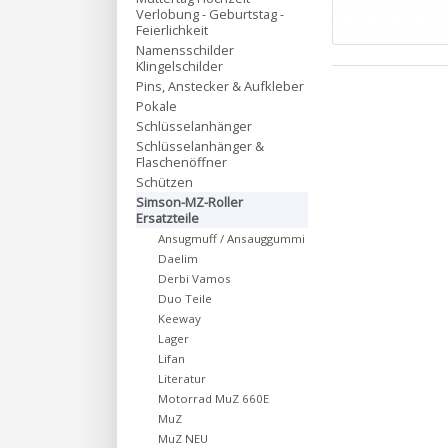
Verlobung - Geburtstag -
Feierlichkeit
Namensschilder
Klingelschilder
Pins, Anstecker & Aufkleber
Pokale
Schlüsselanhänger
Schlüsselanhänger &
Flaschenöffner
Schützen
Simson-MZ-Roller
Ersatzteile
Ansugmuff / Ansauggummi
Daelim
Derbi Vamos
Duo Teile
Keeway
Lager
Lifan
Literatur
Motorrad MuZ 660E
MuZ
MuZ NEU