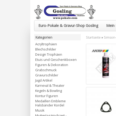
Euro-Pokale & Gravur-Shop Gosling
Mein 
Kategorien
Startseite
»
Simson-
Acryltrophäen
Blechschilder
Design Trophäen
Etuis und Geschenkboxen
Figuren & Dekoration
Grabschmuck
Gravurschilder
Jagd Artikel
Karneval & Theater
Kegeln & Bowling
Kontur Figuren
Medaillen Embleme
Halsbänder Kordel
Musik
Muttertag Hochzeit -