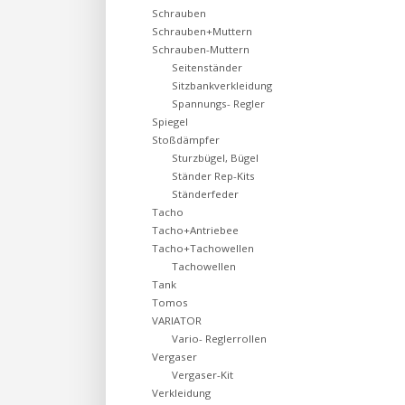
Schrauben
Schrauben+Muttern
Schrauben-Muttern
Seitenständer
Sitzbankverkleidung
Spannungs- Regler
Spiegel
Stoßdämpfer
Sturzbügel, Bügel
Ständer Rep-Kits
Ständerfeder
Tacho
Tacho+Antriebee
Tacho+Tachowellen
Tachowellen
Tank
Tomos
VARIATOR
Vario- Reglerrollen
Vergaser
Vergaser-Kit
Verkleidung