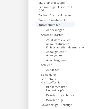
MZ-orginal Ersatzteil
Simson orginal Ersatzteil
DDR
Tacho - Drehzahlmesser
Tassen / Werbeartikel
Automatikroller
Abdeckungen
Anlasser-Starter
Anlassermotoren
Ansauchstutzen/
Einlasslamellem/Membrane
Ansaugmuffe /
Ansauggummi
Anschlaggummi
Antriebe
Aufkleber
Bekleidung
Benzintank
Kraftstofftank
Blinkerschalter,
Hupenknöpfe
Bowdenzug Zubehör
Bowdenzüge
Bowdenzüge - Seilzüge