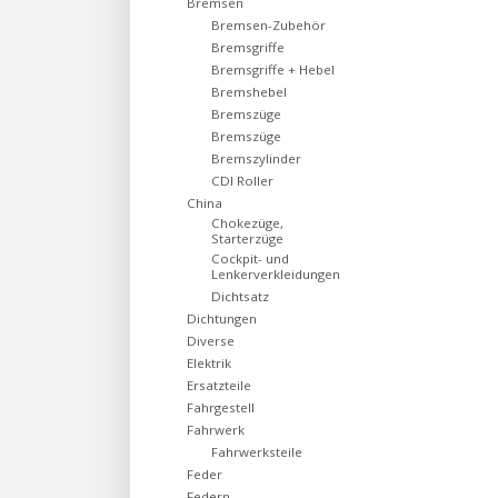
Bremsen
Bremsen-Zubehör
Bremsgriffe
Bremsgriffe + Hebel
Bremshebel
Bremszüge
Bremszüge
Bremszylinder
CDI Roller
China
Chokezüge,
Starterzüge
Cockpit- und
Lenkerverkleidungen
Dichtsatz
Dichtungen
Diverse
Elektrik
Ersatzteile
Fahrgestell
Fahrwerk
Fahrwerksteile
Feder
Federn