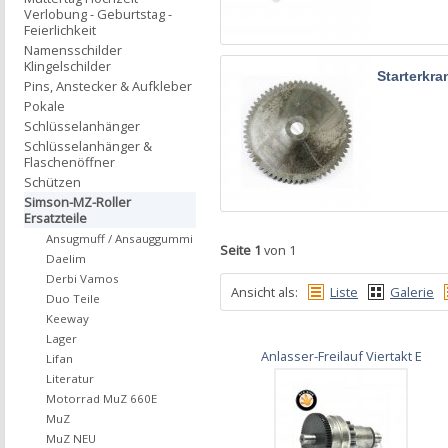
Verlobung - Geburtstag -
Feierlichkeit
Namensschilder
Klingelschilder
Starterkra
Pins, Anstecker & Aufkleber
Pokale
Schlüsselanhänger
Schlüsselanhänger &
Flaschenöffner
Schützen
Simson-MZ-Roller
Ersatzteile
Ansugmuff / Ansauggummi
Seite 1
von 1
Daelim
Derbi Vamos
Ansicht als:
Liste
Galerie
Duo Teile
Keeway
Lager
Anlasser-Freilauf Viertakt E
Lifan
Literatur
Motorrad MuZ 660E
MuZ
MuZ NEU