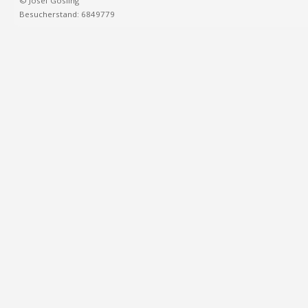
© Josef Gosling
Besucherstand: 6849779