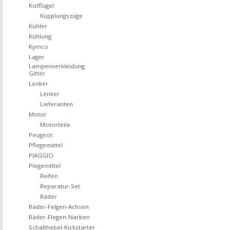
Kotflügel
Kupplungszüge
Kühler
Kühlung
Kymco
Lager
Lampenverkleidung
Gitter
Lenker
Lenker
Lieferanten
Motor
Motorteile
Peugeot
Pflegemittel
PIAGGIO
Plegemittel
Reifen
Reparatur-Set
Räder
Räder-Felgen-Achsen
Räder-Flegen-Narben
Schalthebel-Kickstarter