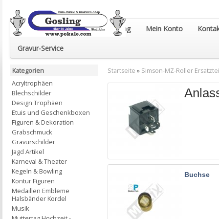
Euro-Pokale & Gravur-Shop Gosling
Mein Konto
Kontak
Gravur-Service
Kategorien
Startseite
»
Simson-MZ-Roller Ersatztei
Acryltrophäen
Anlass
Blechschilder
Design Trophäen
Etuis und Geschenkboxen
Figuren & Dekoration
Grabschmuck
Gravurschilder
Jagd Artikel
Karneval & Theater
Kegeln & Bowling
Buchse
Kontur Figuren
Medaillen Embleme
Halsbänder Kordel
Musik
Muttertag Hochzeit -