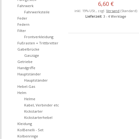
6,60 €
Fahrwerk
inkl. 19% USt., zzgl.
Versand
(Standard)
Fahrwerksteile
Lieferzeit
: 3 - 4 Werktage
Feder
Federn
Filter
Frontverkleidung
Fußrasten + Trittbretter
Gabelbrücke
Gaszüge
Getriebe
Handgriffe
Hauptständer
Hauptständer
Hebel-Gas
Helm
Helme
Kabel, Verbinder etc
Kickstarter
Kickstarterhebel
Kleidung
KolBenelli - Set
Kolbenringe