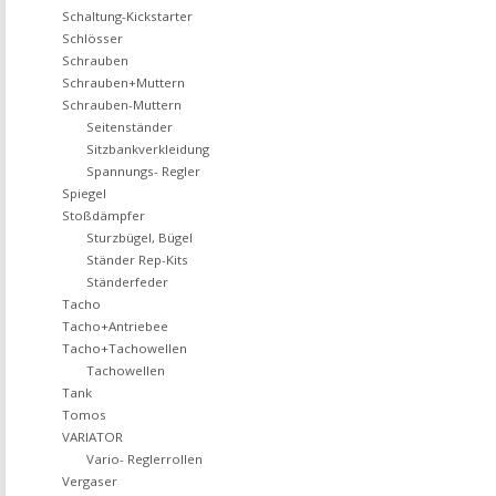
Schaltung-Kickstarter
Schlösser
Schrauben
Schrauben+Muttern
Schrauben-Muttern
Seitenständer
Sitzbankverkleidung
Spannungs- Regler
Spiegel
Stoßdämpfer
Sturzbügel, Bügel
Ständer Rep-Kits
Ständerfeder
Tacho
Tacho+Antriebee
Tacho+Tachowellen
Tachowellen
Tank
Tomos
VARIATOR
Vario- Reglerrollen
Vergaser