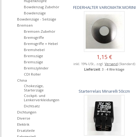
Hupenknöpfe
Bowdenzug Zubehör
FEDERHALTER VARIOMATIK MORINI
Bowdenzüge
Bowdenzüge - Seilzüge
Bremsen
Bremsen-Zubehör
Bremsgriffe
Bremsgriffe + Hebel
Bremshebel
1,15 €
Bremszüge
Bremszüge
inkl. 19% USt., zzgl.
Versand
(Standard)
Bremszylinder
Lieferzeit
: 3 - 4 Werktage
CDI Roller
China
Chokezüge,
Starterzüge
Starterrelais Minarelli 50ccm
Cockpit- und
Lenkerverkleidungen
Dichtsatz
Dichtungen
Diverse
Elektrik
Ersatzteile
Fahrgestell