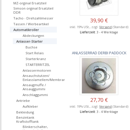
MZ-orginal Ersatzteil
Simson orginal Ersatzteil
DDR
Tacho - Drehzahlmesser
39,90 €
Tassen / Werbeartikel
inkl. 19% USt., zzgl.
Versand
(Standard)
Automatikroller
Lieferzeit
: 3 - 4 Werktage
Abdeckungen
Anlasser-Starter
Buchse
ANLASSERRAD DERBI PADDOCK
Start Relais
Starterkranz
STARTERRITZEL
Anlassermotoren
Ansauchstutzen/
Einlasslamellem/Membrane
Ansaugmuffe /
Ansauggummi
Anschlaggummi
27,70 €
Antriebe
Aufkleber
inkl. 19% USt., zzgl.
Versand
(Standard)
Lieferzeit
: 3 - 4 Werktage
Bekleidung
Benzintank
Kraftstofftank
Blinkerschalter,