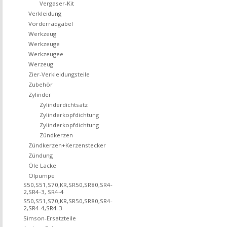
Vergaser-Kit
Verkleidung
Vorderradgabel
Werkzeug
Werkzeuge
Werkzeugee
Werzeug
Zier-Verkleidungsteile
Zubehör
Zylinder
Zylinderdichtsatz
Zylinderkopfdichtung
Zylinderkopfdichtung
Zündkerzen
Zündkerzen+Kerzenstecker
Zündung
Öle Lacke
Ölpumpe
S50,S51,S70,KR,SR50,SR80,SR4-
2,SR4-3, SR4-4
S50,S51,S70,KR,SR50,SR80,SR4-
2,SR4-4,SR4-3
Simson-Ersatzteile