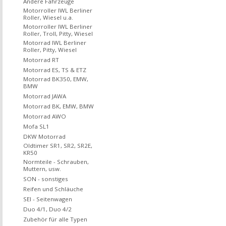
Andere Fahrzeuge
Motorroller IWL Berliner
Roller, Wiesel u.a.
Motorroller IWL Berliner
Roller, Troll, Pitty, Wiesel
Motorrad IWL Berliner
Roller, Pitty, Wiesel
Motorrad RT
Motorrad ES, TS & ETZ
Motorrad BK350, EMW,
BMW
Motorrad JAWA
Motorrad BK, EMW, BMW
Motorrad AWO
Mofa SL1
DKW Motorrad
Oldtimer SR1, SR2, SR2E,
KR50
Normteile - Schrauben,
Muttern, usw.
SON - sonstiges
Reifen und Schläuche
SEI - Seitenwagen
Duo 4/1, Duo 4/2
Zubehör für alle Typen