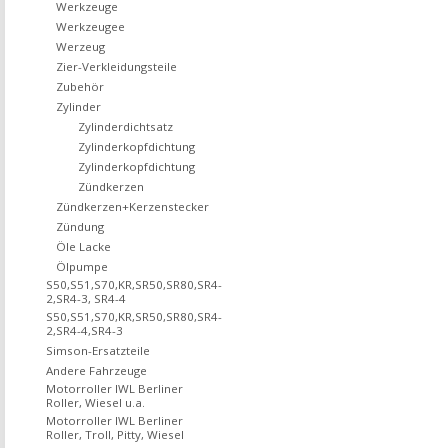
Werkzeuge
Werkzeugee
Werzeug
Zier-Verkleidungsteile
Zubehör
Zylinder
Zylinderdichtsatz
Zylinderkopfdichtung
Zylinderkopfdichtung
Zündkerzen
Zündkerzen+Kerzenstecker
Zündung
Öle Lacke
Ölpumpe
S50,S51,S70,KR,SR50,SR80,SR4-
2,SR4-3, SR4-4
S50,S51,S70,KR,SR50,SR80,SR4-
2,SR4-4,SR4-3
Simson-Ersatzteile
Andere Fahrzeuge
Motorroller IWL Berliner
Roller, Wiesel u.a.
Motorroller IWL Berliner
Roller, Troll, Pitty, Wiesel