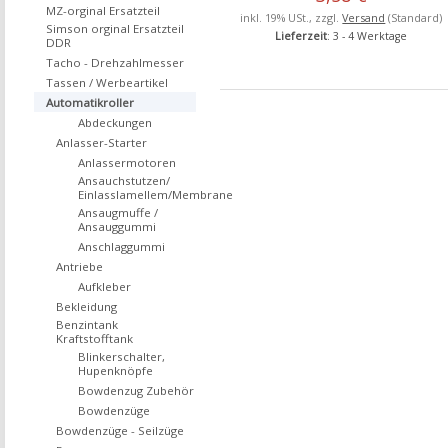
MZ-orginal Ersatzteil
inkl. 19% USt., zzgl.
Versand
(Standard)
Simson orginal Ersatzteil
Lieferzeit
: 3 - 4 Werktage
DDR
Tacho - Drehzahlmesser
Tassen / Werbeartikel
Automatikroller
Abdeckungen
Anlasser-Starter
Anlassermotoren
Ansauchstutzen/
Einlasslamellem/Membrane
Ansaugmuffe /
Ansauggummi
Anschlaggummi
Antriebe
Aufkleber
Bekleidung
Benzintank
Kraftstofftank
Blinkerschalter,
Hupenknöpfe
Bowdenzug Zubehör
Bowdenzüge
Bowdenzüge - Seilzüge