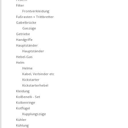
Filter
Frontverkleidung
Fußrasten + Trittbretter
Gabelbrücke
Gaszüge
Getriebe
Handgriffe
Hauptständer
Hauptständer
Hebel-Gas
Helm
Helme
Kabel, Verbinder etc
Kickstarter
Kickstarterhebel
Kleidung
KolBenelli - Set
Kolbenringe
Kotflügel
Kupplungszüge
Kühler
Kühlung