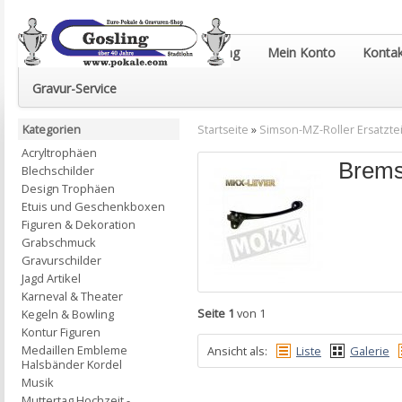
Euro-Pokale & Gravur-Shop Gosling
Mein Konto
Kontak
Gravur-Service
Kategorien
Startseite
»
Simson-MZ-Roller Ersatztei
Acryltrophäen
Brems
Blechschilder
Design Trophäen
Etuis und Geschenkboxen
Figuren & Dekoration
Grabschmuck
Gravurschilder
Jagd Artikel
Karneval & Theater
Seite 1
von 1
Kegeln & Bowling
Kontur Figuren
Medaillen Embleme
Ansicht als:
Liste
Galerie
Halsbänder Kordel
Musik
Muttertag Hochzeit -