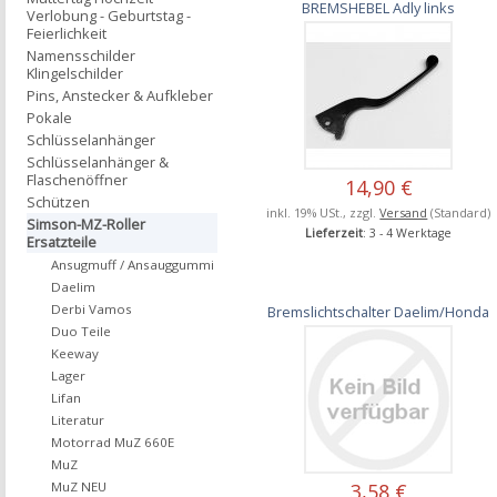
BREMSHEBEL Adly links
Verlobung - Geburtstag -
Feierlichkeit
Namensschilder
Klingelschilder
Pins, Anstecker & Aufkleber
Pokale
Schlüsselanhänger
Schlüsselanhänger &
Flaschenöffner
14,90 €
Schützen
inkl. 19% USt., zzgl.
Versand
(Standard)
Simson-MZ-Roller
Lieferzeit
: 3 - 4 Werktage
Ersatzteile
Ansugmuff / Ansauggummi
Daelim
Derbi Vamos
Bremslichtschalter Daelim/Honda
Duo Teile
Keeway
Lager
Lifan
Literatur
Motorrad MuZ 660E
MuZ
MuZ NEU
3,58 €