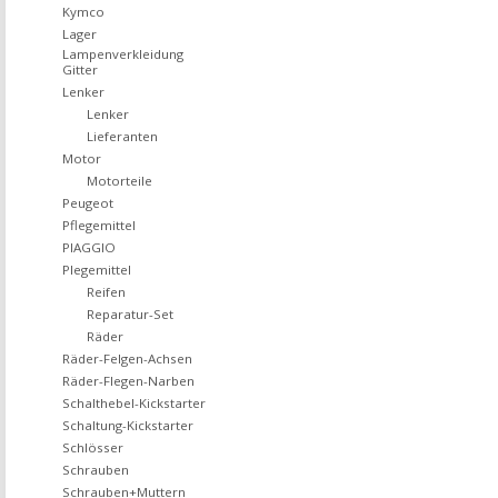
Kymco
Lager
Lampenverkleidung
Gitter
Lenker
Lenker
Lieferanten
Motor
Motorteile
Peugeot
Pflegemittel
PIAGGIO
Plegemittel
Reifen
Reparatur-Set
Räder
Räder-Felgen-Achsen
Räder-Flegen-Narben
Schalthebel-Kickstarter
Schaltung-Kickstarter
Schlösser
Schrauben
Schrauben+Muttern