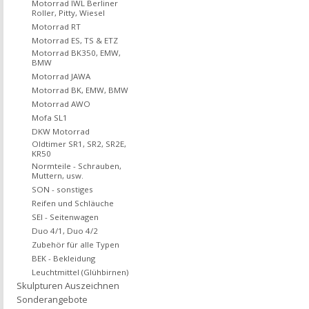
Motorrad IWL Berliner
Roller, Pitty, Wiesel
Motorrad RT
Motorrad ES, TS & ETZ
Motorrad BK350, EMW,
BMW
Motorrad JAWA
Motorrad BK, EMW, BMW
Motorrad AWO
Mofa SL1
DKW Motorrad
Oldtimer SR1, SR2, SR2E,
KR50
Normteile - Schrauben,
Muttern, usw.
SON - sonstiges
Reifen und Schläuche
SEI - Seitenwagen
Duo 4/1, Duo 4/2
Zubehör für alle Typen
BEK - Bekleidung
Leuchtmittel (Glühbirnen)
Skulpturen Auszeichnen
Sonderangebote