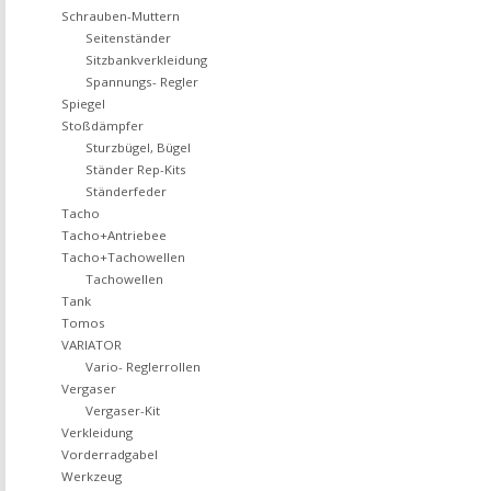
Schrauben-Muttern
Seitenständer
Sitzbankverkleidung
Spannungs- Regler
Spiegel
Stoßdämpfer
Sturzbügel, Bügel
Ständer Rep-Kits
Ständerfeder
Tacho
Tacho+Antriebee
Tacho+Tachowellen
Tachowellen
Tank
Tomos
VARIATOR
Vario- Reglerrollen
Vergaser
Vergaser-Kit
Verkleidung
Vorderradgabel
Werkzeug