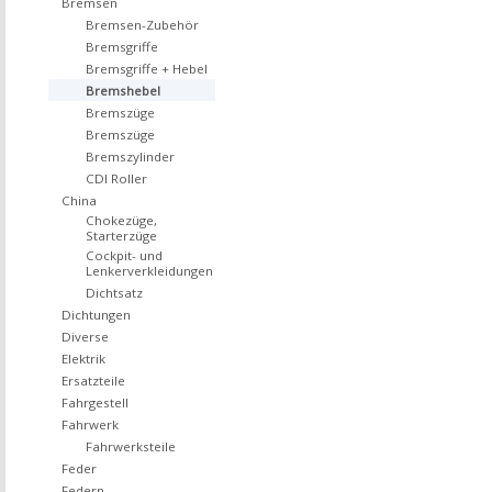
Bremsen
Bremsen-Zubehör
Bremsgriffe
Bremsgriffe + Hebel
Bremshebel
Bremszüge
Bremszüge
Bremszylinder
CDI Roller
China
Chokezüge,
Starterzüge
Cockpit- und
Lenkerverkleidungen
Dichtsatz
Dichtungen
Diverse
Elektrik
Ersatzteile
Fahrgestell
Fahrwerk
Fahrwerksteile
Feder
Federn