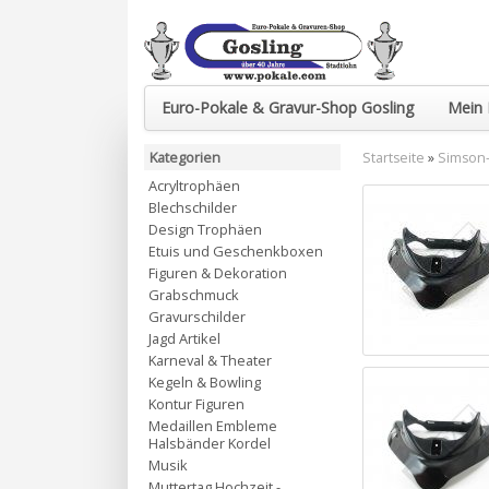
Euro-Pokale & Gravur-Shop Gosling
Mein 
Kategorien
Startseite
»
Simson-
Acryltrophäen
Blechschilder
Design Trophäen
Etuis und Geschenkboxen
Figuren & Dekoration
Grabschmuck
Gravurschilder
Jagd Artikel
Karneval & Theater
Kegeln & Bowling
Kontur Figuren
Medaillen Embleme
Halsbänder Kordel
Musik
Muttertag Hochzeit -