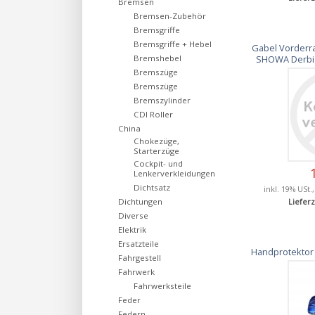
Bremsen
Bremsen-Zubehör
Bremsgriffe
Bremsgriffe + Hebel
Gabel Vorderr
Bremshebel
SHOWA Derbi
Bremszüge
Bremszüge
Bremszylinder
CDI Roller
China
Chokezüge,
Starterzüge
Cockpit- und
Lenkerverkleidungen
Dichtsatz
inkl. 19% USt.
Dichtungen
Lieferz
Diverse
Elektrik
Ersatzteile
Handprotektor 
Fahrgestell
Fahrwerk
Fahrwerksteile
Feder
Federn