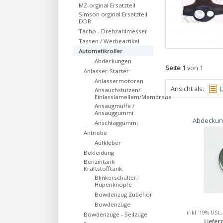
MZ-orginal Ersatzteil
Simson orginal Ersatzteil
DDR
Tacho - Drehzahlmesser
Tassen / Werbeartikel
Automatikroller
Abdeckungen
Seite 1
von 1
Anlasser-Starter
Anlassermotoren
Ansicht als:
L
Ansauchstutzen/
Einlasslamellem/Membrane
Ansaugmuffe /
Ansauggummi
Abdeckung
Anschlaggummi
Antriebe
Aufkleber
Bekleidung
Benzintank
Kraftstofftank
Blinkerschalter,
Hupenknöpfe
Bowdenzug Zubehör
Bowdenzüge
inkl. 19% USt.
Bowdenzüge - Seilzüge
Lieferz