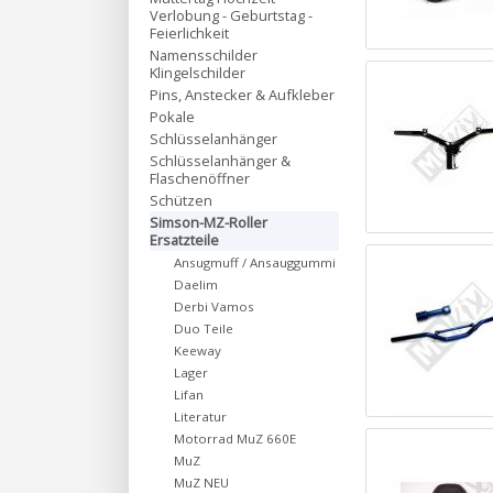
Verlobung - Geburtstag -
Feierlichkeit
Namensschilder
Klingelschilder
Pins, Anstecker & Aufkleber
Pokale
Schlüsselanhänger
Schlüsselanhänger &
Flaschenöffner
Schützen
Simson-MZ-Roller
Ersatzteile
Ansugmuff / Ansauggummi
Daelim
Derbi Vamos
Duo Teile
Keeway
Lager
Lifan
Literatur
Motorrad MuZ 660E
MuZ
MuZ NEU