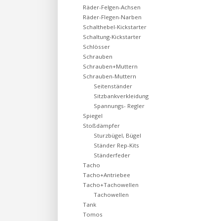
Räder-Felgen-Achsen
Räder-Flegen-Narben
Schalthebel-Kickstarter
Schaltung-Kickstarter
Schlösser
Schrauben
Schrauben+Muttern
Schrauben-Muttern
Seitenständer
Sitzbankverkleidung
Spannungs- Regler
Spiegel
Stoßdämpfer
Sturzbügel, Bügel
Ständer Rep-Kits
Ständerfeder
Tacho
Tacho+Antriebee
Tacho+Tachowellen
Tachowellen
Tank
Tomos