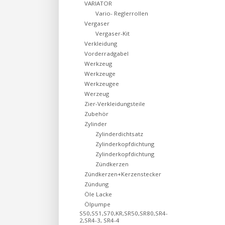
VARIATOR
Vario- Reglerrollen
Vergaser
Vergaser-Kit
Verkleidung
Vorderradgabel
Werkzeug
Werkzeuge
Werkzeugee
Werzeug
Zier-Verkleidungsteile
Zubehör
Zylinder
Zylinderdichtsatz
Zylinderkopfdichtung
Zylinderkopfdichtung
Zündkerzen
Zündkerzen+Kerzenstecker
Zündung
Öle Lacke
Ölpumpe
S50,S51,S70,KR,SR50,SR80,SR4-
2,SR4-3, SR4-4