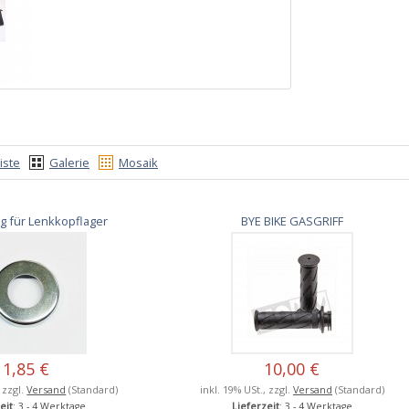
iste
Galerie
Mosaik
 für Lenkkopflager
BYE BIKE GASGRIFF
1,85 €
10,00 €
, zzgl.
Versand
(Standard)
inkl. 19% USt., zzgl.
Versand
(Standard)
eit
: 3 - 4 Werktage
Lieferzeit
: 3 - 4 Werktage