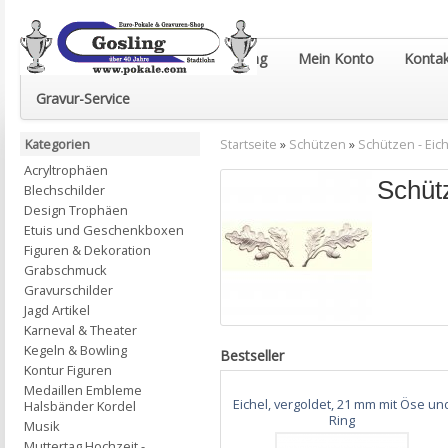
Euro-Pokale & Gravur-Shop Gosling
Mein Konto
Kontak
Gravur-Service
Kategorien
Startseite
»
Schützen
»
Schützen - Eic
Acryltrophäen
Schüt
Blechschilder
Design Trophäen
Etuis und Geschenkboxen
Figuren & Dekoration
Grabschmuck
Gravurschilder
Jagd Artikel
Karneval & Theater
Kegeln & Bowling
Bestseller
Kontur Figuren
Medaillen Embleme
Eichel, vergoldet, 21 mm mit Öse un
Halsbänder Kordel
Ring
Musik
Muttertag Hochzeit -