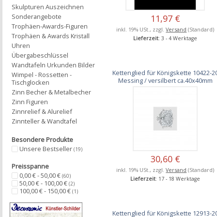
Skulpturen Auszeichnen
Sonderangebote
11,97 €
Trophäen-Awards-Figuren
inkl. 19% USt., zzgl.
Versand
(Standard)
Trophäen & Awards Kristall
Lieferzeit
: 3 - 4 Werktage
Uhren
Übergabeschlüssel
Wandtafeln Urkunden Bilder
Kettenglied für Königskette 10422-2
Wimpel - Rossetten -
Messing / versilbert ca.40x40mm
Tischglocken
Zinn Becher & Metalbecher
Zinn Figuren
Zinnrelief & Alurelief
Zinnteller & Wandtafel
Besondere Produkte
Unsere Bestseller
(19)
30,60 €
Preisspanne
inkl. 19% USt., zzgl.
Versand
(Standard)
0,00 € - 50,00 €
(60)
Lieferzeit
: 17 - 18 Werktage
50,00 € - 100,00 €
(2)
100,00 € - 150,00 €
(1)
Kettenglied für Königskette 12913-2