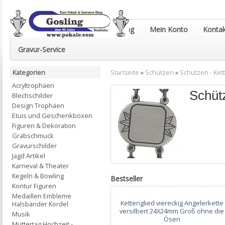
Euro-Pokale & Gravur-Shop Gosling
Mein Konto
Kontak
Gravur-Service
Kategorien
Startseite
»
Schützen
»
Schützen - Ket
Acryltrophäen
Schütz
Blechschilder
Design Trophäen
Etuis und Geschenkboxen
Figuren & Dekoration
Grabschmuck
Gravurschilder
Jagd Artikel
Karneval & Theater
Kegeln & Bowling
Bestseller
Kontur Figuren
Medaillen Embleme
Kettenglied viereckig Angelerkette
Halsbänder Kordel
versilbert 24X24mm Groß ohne die
Musik
Ösen
Muttertag Hochzeit -