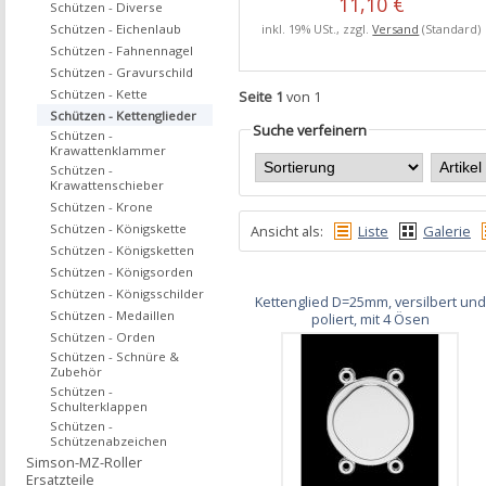
11,10 €
Schützen - Diverse
inkl. 19% USt., zzgl.
Versand
(Standard)
Schützen - Eichenlaub
Schützen - Fahnennagel
Schützen - Gravurschild
Schützen - Kette
Seite 1
von 1
Schützen - Kettenglieder
Suche verfeinern
Schützen -
Krawattenklammer
Schützen -
Krawattenschieber
Schützen - Krone
Schützen - Königskette
Ansicht als:
Liste
Galerie
Schützen - Königsketten
Schützen - Königsorden
Schützen - Königsschilder
Kettenglied D=25mm, versilbert und
Schützen - Medaillen
poliert, mit 4 Ösen
Schützen - Orden
Schützen - Schnüre &
Zubehör
Schützen -
Schulterklappen
Schützen -
Schützenabzeichen
Simson-MZ-Roller
Ersatzteile