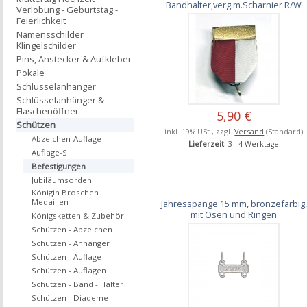
Bandhalter,verg.m.Scharnier R/W
Verlobung - Geburtstag -
Feierlichkeit
Namensschilder
Klingelschilder
Pins, Anstecker & Aufkleber
Pokale
Schlüsselanhänger
Schlüsselanhänger &
Flaschenöffner
5,90 €
Schützen
inkl. 19% USt., zzgl.
Versand
(Standard)
Abzeichen-Auflage
Lieferzeit
: 3 - 4 Werktage
Auflage-S
Befestigungen
Jubiläumsorden
Königin Broschen
Medaillen
Jahresspange 15 mm, bronzefarbig,
mit Ösen und Ringen
Königsketten & Zubehör
Schützen - Abzeichen
Schützen - Anhänger
Schützen - Auflage
Schützen - Auflagen
Schützen - Band - Halter
Schützen - Diademe