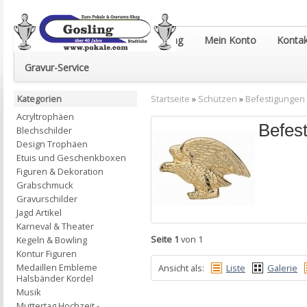
Euro-Pokale & Gravur-Shop Gosling
Mein Konto
Kontak
Gravur-Service
Kategorien
Startseite
»
Schützen
»
Befestigungen
Acryltrophäen
Befes
Blechschilder
Design Trophäen
Etuis und Geschenkboxen
Figuren & Dekoration
Grabschmuck
Gravurschilder
Jagd Artikel
Karneval & Theater
Seite 1
von 1
Kegeln & Bowling
Kontur Figuren
Medaillen Embleme
Ansicht als:
Liste
Galerie
Halsbänder Kordel
Musik
Muttertag Hochzeit -