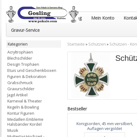
Euro-Pokale & Gravur-Shop Gosling
Mein Konto
Kontak
Gravur-Service
Kategorien
Startseite
»
Schützen
»
Schützen - Kö
Acryltrophäen
Schüt
Blechschilder
Design Trophäen
Etuis und Geschenkboxen
Figuren & Dekoration
Grabschmuck
Gravurschilder
Jagd Artikel
Karneval & Theater
Kegeln & Bowling
Bestseller
Kontur Figuren
Medaillen Embleme
Konigsorden, 45 mm versilbert,
Halsbänder Kordel
Auflagen vergoldet
Musik
Muttertag Hochzeit -