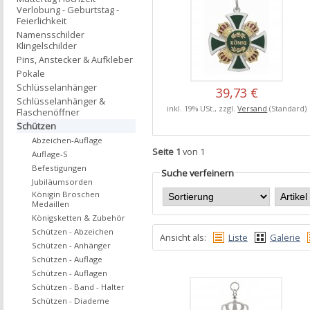
Verlobung - Geburtstag -
Feierlichkeit
Namensschilder
Klingelschilder
Pins, Anstecker & Aufkleber
Pokale
Schlüsselanhänger
39,73 €
Schlüsselanhänger &
inkl. 19% USt., zzgl.
Versand
(Standard)
Flaschenöffner
Schützen
Abzeichen-Auflage
Seite 1
von 1
Auflage-S
Befestigungen
Suche verfeinern
Jubiläumsorden
Königin Broschen
Medaillen
Königsketten & Zubehör
Schützen - Abzeichen
Ansicht als:
Liste
Galerie
Schützen - Anhänger
Schützen - Auflage
Schützen - Auflagen
Schützen - Band - Halter
Schützen - Diademe