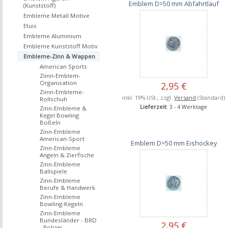
Emblem D=50 mm Abfahrtlauf
(Kunststoff)
Embleme Metall Motive
Etuis
Embleme Aluminium
Embleme Kunststoff Motiv
Embleme-Zinn & Wappen
American Sports
Ziinn-Emblem-
Organisation
2,95 €
Ziinn-Embleme-
inkl. 19% USt., zzgl.
Versand
(Standard)
Rollschuh
Lieferzeit
: 3 - 4 Werktage
Zinn-Embleme &
Kegel Bowling
Boßeln
Zinn-Embleme
American-Sport
Emblem D=50 mm Eishockey
Zinn-Embleme
Angeln & Zierfische
Zinn-Embleme
Ballspiele
Zinn-Embleme
Berufe & Handwerk
Zinn-Embleme
Bowling-Kegeln
Zinn-Embleme
Bundesländer - BRD
2,95 €
- Polizei