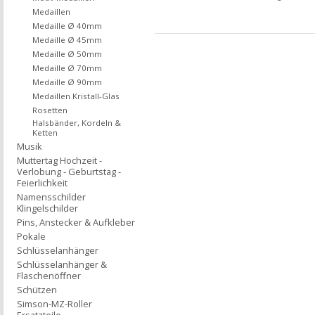
Medaillen
Medaille Ø 40mm
Medaille Ø 45mm
Medaille Ø 50mm
Medaille Ø 70mm
Medaille Ø 90mm
Medaillen Kristall-Glas
Rosetten
Halsbänder, Kordeln &
Ketten
Musik
Muttertag Hochzeit -
Verlobung - Geburtstag -
Feierlichkeit
Namensschilder
Klingelschilder
Pins, Anstecker & Aufkleber
Pokale
Schlüsselanhänger
Schlüsselanhänger &
Flaschenöffner
Schützen
Simson-MZ-Roller