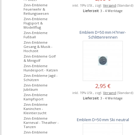
Zinn-Embleme
inkl. 19% USt., zzgl.
Versand
(Standard)
Feuerwehr &
Lieferzeit
: 3 - 4 Werktage
Rettungswesen
Zinn-Embleme
Flugsport &
Modellflug
Emblem D=50 mm H?rner-
Zinn-Embleme
Schlittenrennen
Fußball
Zinn-Embleme
Gesang & Musik -
Hochzeit
Zinn-Embleme Golf
& Minigolf
Zinn-Embleme
Hundesport - Katzen
Zinn-Embleme Jagd -
Schützen
2,95 €
Zinn-Embleme
Jubiläum
inkl. 19% USt., zzgl.
Versand
(Standard)
Zinn-Embleme
Lieferzeit
: 3 - 4 Werktage
Kampfsport
Zinn-Embleme
Kaninchen -
Kleintierzucht
Zinn-Embleme
Emblem D=50 mm Ski neutral
Karneval - Theather -
Tanzen
Zinn-Embleme