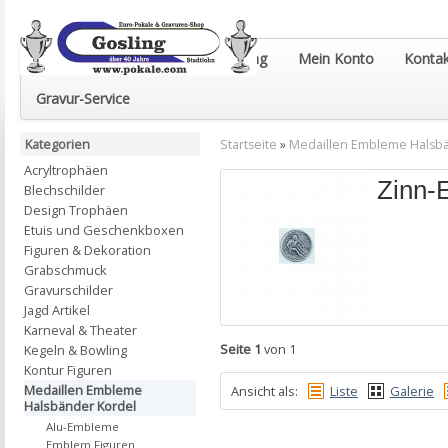
Euro-Pokale & Gravur-Shop Gosling
Mein Konto
Kontak
Gravur-Service
Kategorien
Startseite
»
Medaillen Embleme Halsb
Acryltrophäen
Zinn-
Blechschilder
Design Trophäen
Etuis und Geschenkboxen
Figuren & Dekoration
Grabschmuck
Gravurschilder
Jagd Artikel
Karneval & Theater
Seite 1
von 1
Kegeln & Bowling
Kontur Figuren
Medaillen Embleme
Ansicht als:
Liste
Galerie
Halsbänder Kordel
Alu-Embleme
Emblem Figuren