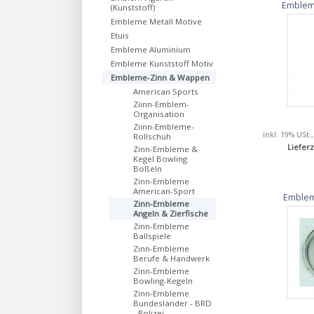
Emblem
(Kunststoff)
Embleme Metall Motive
Etuis
Embleme Aluminium
Embleme Kunststoff Motiv
Embleme-Zinn & Wappen
American Sports
Ziinn-Emblem-
Organisation
Ziinn-Embleme-
inkl. 19% USt.
Rollschuh
Lieferz
Zinn-Embleme &
Kegel Bowling
Boßeln
Zinn-Embleme
American-Sport
Emblem
Zinn-Embleme
Angeln & Zierfische
Zinn-Embleme
Ballspiele
Zinn-Embleme
Berufe & Handwerk
Zinn-Embleme
Bowling-Kegeln
Zinn-Embleme
Bundesländer - BRD
- Polizei