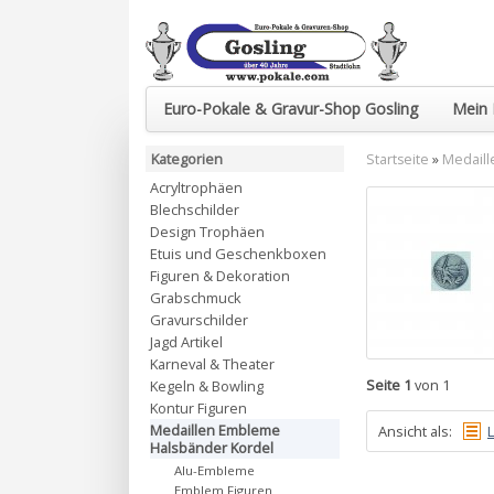
Euro-Pokale & Gravur-Shop Gosling
Mein 
Kategorien
Startseite
»
Medaill
Acryltrophäen
Blechschilder
Design Trophäen
Etuis und Geschenkboxen
Figuren & Dekoration
Grabschmuck
Gravurschilder
Jagd Artikel
Karneval & Theater
Seite 1
von 1
Kegeln & Bowling
Kontur Figuren
Medaillen Embleme
Ansicht als:
L
Halsbänder Kordel
Alu-Embleme
Emblem Figuren