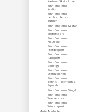
Karten - Skat - Poker
Zinn-Embleme
Kraftsport
Zinn-Embleme
Leichtathletik -
Turnen
Zinn-Embleme Militär
Zinn-Embleme
Motorsport
Zinn-Embleme
Neutrale
Zinn-Embleme
Pferdesport
Zinn-Embleme
Radsport
Zinn-Embleme
Sonstige
Zinn-Embleme
Sternzeichen
Zinn-Embleme
Tennis - Tischtennis -
Squash
Zinn-Embleme Vögel
Zinn-Embleme
Wassersport
Zinn-Embleme
Wintersport
Motiv Medaillen