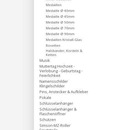
Medaillen
Medaille Ø 40mm
Medaille Ø 45mm
Medaille Ø 50mm
Medaille Ø 70mm
Medaille Ø 90mm
Medaillen Kristall-Glas
Rosetten
Halsbänder, Kordeln &
Ketten
Musik
Muttertag Hochzeit -
Verlobung - Geburtstag -
Feierlichkeit
Namensschilder
Klingelschilder
Pins, Anstecker & Aufkleber
Pokale
Schlüsselanhänger
Schlüsselanhänger &
Flaschenöffner
Schützen
Simson-MZ-Roller