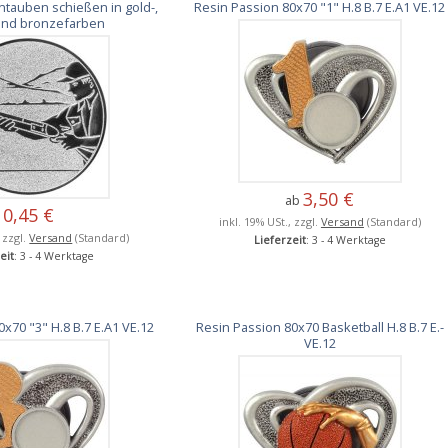
tauben schießen in gold-,
Resin Passion 80x70 "1" H.8 B.7 E.A1 VE.12
 und bronzefarben
3,50 €
ab
0,45 €
inkl. 19% USt., zzgl.
Versand
(Standard)
, zzgl.
Versand
(Standard)
Lieferzeit
: 3 - 4 Werktage
eit
: 3 - 4 Werktage
x70 "3" H.8 B.7 E.A1 VE.12
Resin Passion 80x70 Basketball H.8 B.7 E.-
VE.12