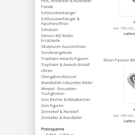
Pins, Anstecker & Aufkleber
Pokale
Schlüsselanhänger
Schlüsselanhänger &
Flaschenöffner
inkl. 19% USt.
Schützen
Lieferz
Simson-MZ-Roller
Ersatzteile
Skulpturen Auszeichnen
Sonderangebote
Trophäen-Awards-Figuren
Resin Passion 80x
Trophäen & Awards Kristall
Uhren
Übergabeschlüssel
Wandtafeln Urkunden Bilder
Wimpel - Rossetten -
Tischglocken
Zinn Becher & Metalbecher
Zinn Figuren
Zinnrelief & Alurelief
inkl. 19% USt.
Zinnteller & Wandtafel
Lieferz
Preisspanne
0,00 € - 1,00 €