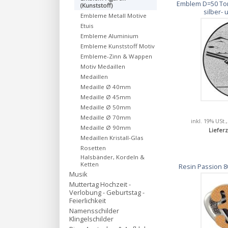
Emblem D=50 Ton
(Kunststoff)
silber-
Embleme Metall Motive
Etuis
Embleme Aluminium
Embleme Kunststoff Motiv
Embleme-Zinn & Wappen
Motiv Medaillen
Medaillen
Medaille Ø 40mm
Medaille Ø 45mm
Medaille Ø 50mm
Medaille Ø 70mm
inkl. 19% USt.
Medaille Ø 90mm
Lieferz
Medaillen Kristall-Glas
Rosetten
Halsbänder, Kordeln &
Ketten
Resin Passion 80
Musik
Muttertag Hochzeit -
Verlobung - Geburtstag -
Feierlichkeit
Namensschilder
Klingelschilder