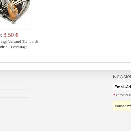
3,50 €
ab
, zzgl.
Versand
(Standard)
eit
: 3 - 4 Werktage
Newslet
*
Abmeldung
immer zz