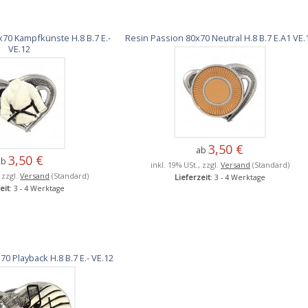
x70 Kampfkünste H.8 B.7 E.-
Resin Passion 80x70 Neutral H.8 B.7 E.A1 VE.
VE.12
3,50 €
ab
3,50 €
ab
inkl. 19% USt., zzgl.
Versand
(Standard)
, zzgl.
Versand
(Standard)
Lieferzeit
: 3 - 4 Werktage
eit
: 3 - 4 Werktage
0 Playback H.8 B.7 E.- VE.12