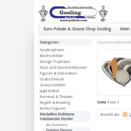
Euro-Pokale & Gravur-Shop Gosling
Mein 
Kategorien
Startseite
»
Medaill
Acryltrophäen
Blechschilder
Design Trophäen
Etuis und Geschenkboxen
Figuren & Dekoration
Grabschmuck
Gravurschilder
Jagd Artikel
Karneval & Theater
Seite 1
von 1
Kegeln & Bowling
Kontur Figuren
Medaillen Embleme
Ansicht als:
L
Halsbänder Kordel
Alu-Embleme
Emblem Figuren