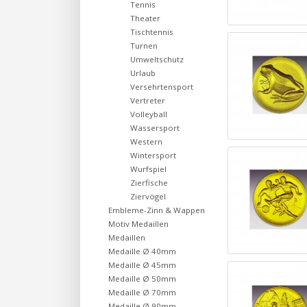
Tennis
Theater
Tischtennis
Turnen
Umweltschutz
Urlaub
Versehrtensport
Vertreter
Volleyball
Wassersport
Western
Wintersport
Wurfspiel
Zierfische
Ziervögel
Embleme-Zinn & Wappen
Motiv Medaillen
Medaillen
Medaille Ø 40mm
Medaille Ø 45mm
Medaille Ø 50mm
Medaille Ø 70mm
Medaille Ø 90mm