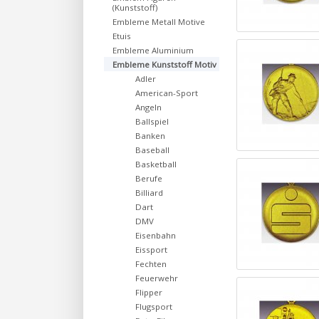
(Kunststoff)
Embleme Metall Motive
Etuis
Embleme Aluminium
Embleme Kunststoff Motiv
Adler
American-Sport
Angeln
Ballspiel
Banken
Baseball
Basketball
Berufe
Billiard
Dart
DMV
Eisenbahn
Eissport
Fechten
Feuerwehr
Flipper
Flugsport