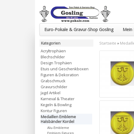
Euro-Pokale & Gravur-Shop Gosling
Mein 
Kategorien
Startseite
»
Medaill
Acryltrophäen
Blechschilder
Design Trophäen
Etuis und Geschenkboxen
Figuren & Dekoration
Grabschmuck
Gravurschilder
Jagd Artikel
Karneval & Theater
Kegeln & Bowling
Kontur Figuren
Medaillen Embleme
Halsbänder Kordel
Alu-Embleme
Emblem Figuren