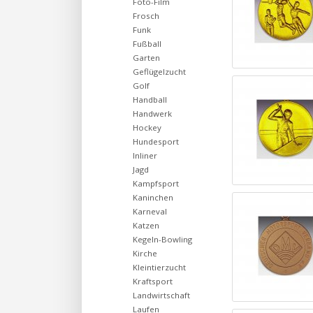
Foto-Film
Frosch
Funk
Fußball
Garten
Geflügelzucht
Golf
Handball
Handwerk
Hockey
Hundesport
Inliner
Jagd
Kampfsport
Kaninchen
Karneval
Katzen
Kegeln-Bowling
Kirche
Kleintierzucht
Kraftsport
Landwirtschaft
Laufen